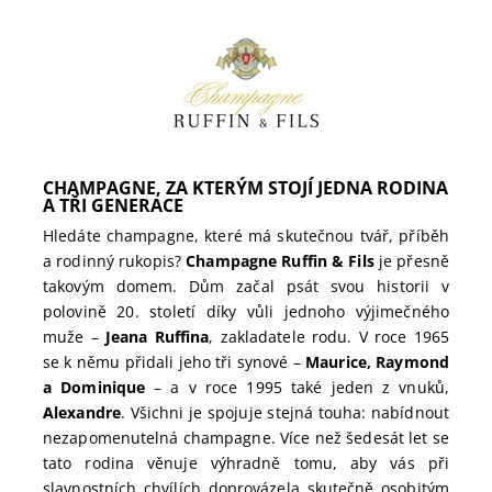
CHAMPAGNE, ZA KTERÝM STOJÍ JEDNA RODINA
A TŘI GENERACE
Hledáte champagne, které má skutečnou tvář, příběh
a rodinný rukopis?
Champagne Ruffin & Fils
je přesně
takovým domem. Dům začal psát svou historii v
polovině 20. století díky vůli jednoho výjimečného
muže –
Jeana Ruffina
, zakladatele rodu. V roce 1965
se k němu přidali jeho tři synové –
Maurice, Raymond
a Dominique
– a v roce 1995 také jeden z vnuků,
Alexandre
. Všichni je spojuje stejná touha: nabídnout
nezapomenutelná champagne. Více než šedesát let se
tato rodina věnuje výhradně tomu, aby vás při
slavnostních chvílích doprovázela skutečně osobitým