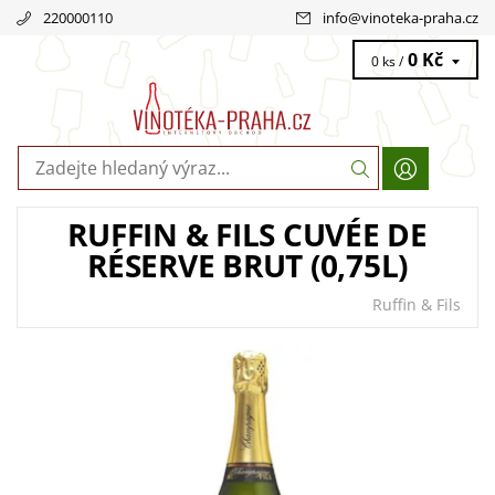
220000110
info
@
vinoteka-praha.cz
0 Kč
0 ks /
RUFFIN & FILS CUVÉE DE
RÉSERVE BRUT (0,75L)
Ruffin & Fils