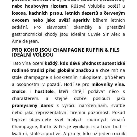
nebo houbovým rizotem
. Růžová Volubile potěší u
lososa, kachních prsou, letních dezertů s červeným
ovocem nebo jako svěží aperitiv
během letních
setkání. Pro slavnostní okamžiky a prestižní
gastronomické chody jsou ideální Cuvée Sir Alex a
Âme de Jean.
PRO KOHO JSOU CHAMPAGNE RUFFIN & FILS
IDEÁLNÍ VOLBOU
Tato vína ocení
každý, kdo dává přednost autentické
rodinné tradici před globální značkou
a chce mít na
stole champagne s konkrétním rukopisem, příběhem
a osobnostmi v pozadí. Hodí se pro
milovníky vína,
znalce i hostitele
, kteří chtějí podávat něco s
charakterem, a stejně dobře poslouží jako
promyšlený dárek
k výročí, narozeninám, svatbě
nebo jako reprezentativní firemní pozornost. Pokud
teprve objevujete svět malých rodinných vinařů
Champagne, Ruffin & Fils je vynikající startovní bod –
kvalitní, stálé a poctivé. A pro ty, kdo už jeden ročník