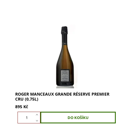
ROGER MANCEAUX Grande Réserve Premier Cru.
Skvělé spojení Pinot Noir z Grand Cru a
Chardonnay z Premier Cru. Vůně broskví, meruněk
a malin s...
ROGER MANCEAUX GRANDE RÉSERVE PREMIER
CRU (0,75L)
895 Kč