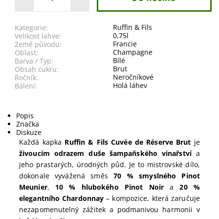
Ruffin & Fils
Kategorie:
0,75l
Velikost lahve:
Francie
Země původu:
Champagne
Oblast:
Bílé
Barva / Typ:
Brut
Obsah cukru:
Neročníkové
Ročník:
Holá láhev
Balení:
Popis
Značka
Diskuze
Každá kapka
Ruffin & Fils Cuvée de Réserve Brut
je
živoucím odrazem duše šampaňského vinařství
a
jeho prastarých, úrodných půd. Je to mistrovské dílo,
dokonale vyvážená směs
70 % smyslného Pinot
Meunier
,
10 % hlubokého Pinot Noir
a
20 %
elegantního Chardonnay
– kompozice, která zaručuje
nezapomenutelný zážitek a podmanivou harmonii v