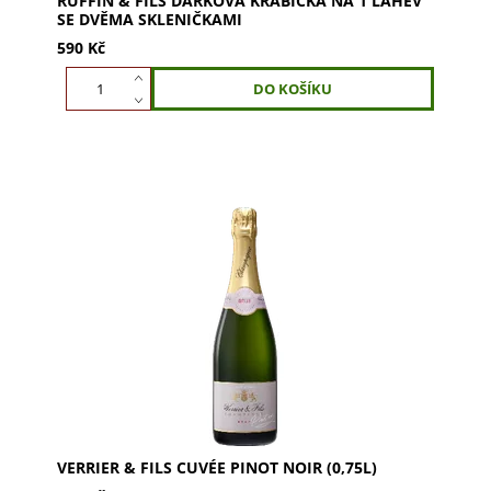
RUFFIN & FILS DÁRKOVÁ KRABIČKA NA 1 LAHEV
SE DVĚMA SKLENIČKAMI
590 Kč
Verrier & Fils Cuvée Pinot Noir (0,75l) – luxusní víno
s tóny třešní a malin. Objevte jeho sametovou
texturu a povyšte své chvíle na výjimečný...
VERRIER & FILS CUVÉE PINOT NOIR (0,75L)