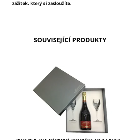
zážitek, který si zasloužíte
.
SOUVISEJÍCÍ PRODUKTY
Dárková krabička Ruffin & Fils na 1 lahev se 2
skleničkami. Stylový doplněk pro vaše oblíbené
víno. Perfektní dárek. Cena včetně skleniček, bez...