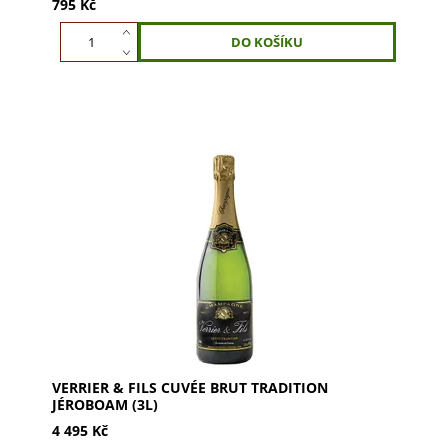
795 Kč
Verrier & Fils Cuvée Brut Tradition Jéroboam (3l) -
exkluzivní šampaňské ze 70 let starých vinic. Směs
Meunier, Pinot Noir a Chardonnay, zralé 4...
VERRIER & FILS CUVÉE BRUT TRADITION
JÉROBOAM (3L)
4 495 Kč