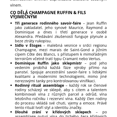
vínem.
CO DĚLÁ CHAMPAGNE RUFFIN & FILS
VÝJIMEČNÝM
Tři generace rodinného savoir-faire
– Jean Ruffin
jako zakladatel, jeho synové Maurice, Raymond a
Dominique a dnes i třetí generace v osobě
Alexandra. Předávání zkušeností funguje plynule a
beze ztráty rukopisu.
Sídlo v Étoges
– malebná vesnice v srdci regionu
Champagne, mezi marais de Saint-Gond a jižním
cípem Côte des Blancs, s přístupem k mimořádným
terroirům včetně tratí typu Cramant nebo Vertus.
Dominique Ruffin jako sklepmistr
– pod jeho
vedením probíhá každá fáze výroby přímo na
panství. Spojuje ancestrální savoir-faire s lidskými
kvalitami a moderními technologiemi, mimo jiné
nerezovými tanky pro kontrolovanou vinifikaci.
Rodinný rituál assemblage
– každý rok se členové
rodiny scházejí ve sklepě, aby s citem a talentem
kombinovali vína z různých parcel a odrůd, vína
letošního ročníku i rezervní vína. Každý člen rodiny
do procesu vkládá své chuti, vjemy a emoce. Právě
tento rituál tvoří styl a identitu značky.
Dlouhé zrání v křídových sklepech
– po
assemblage putují vína do tichého šera křídových