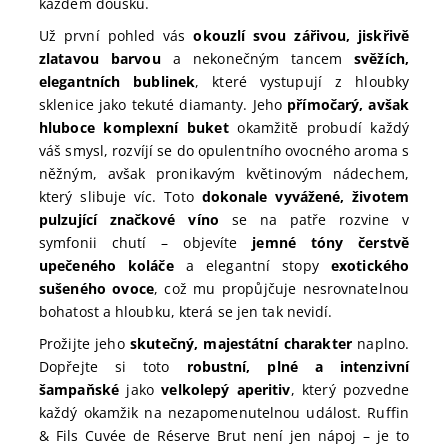
každém doušku.
Už první pohled vás
okouzlí svou zářivou, jiskřivě
zlatavou barvou
a nekonečným tancem
svěžích,
elegantních bublinek
, které vystupují z hloubky
sklenice jako tekuté diamanty. Jeho
přímočarý, avšak
hluboce komplexní buket
okamžitě probudí každý
váš smysl, rozvíjí se do opulentního ovocného aroma s
něžným, avšak pronikavým květinovým nádechem,
který slibuje víc. Toto
dokonale vyvážené, životem
pulzující značkové víno
se na patře rozvine v
symfonii chutí – objevíte
jemné tóny čerstvě
upečeného koláče
a elegantní stopy
exotického
sušeného ovoce
, což mu propůjčuje nesrovnatelnou
bohatost a hloubku, která se jen tak nevidí.
Prožijte jeho
skutečný, majestátní charakter
naplno.
Dopřejte si toto
robustní, plné a intenzivní
šampaňské
jako
velkolepý aperitiv
, který pozvedne
každý okamžik na nezapomenutelnou událost. Ruffin
& Fils Cuvée de Réserve Brut není jen nápoj – je to