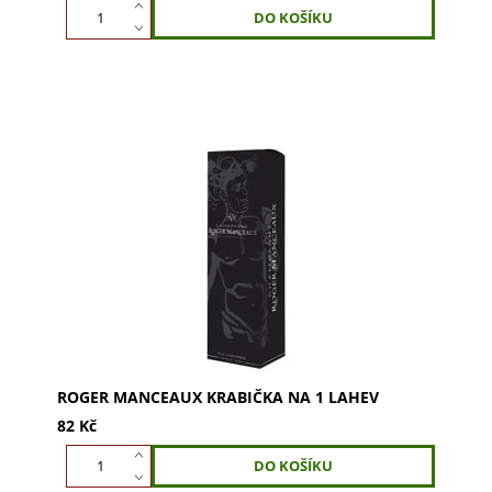
Exkluzivní krabička ROGER MANCEAUX pro 1 lahev.
Dokonalá ochrana a styl pro vaše vzácné víno,
šampaňské či destilát. Dodejte daru punc...
ROGER MANCEAUX KRABIČKA NA 1 LAHEV
82 Kč