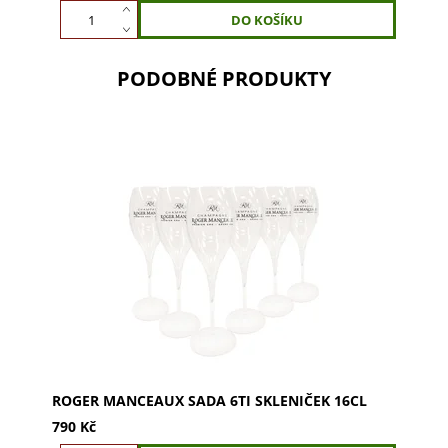
PODOBNÉ PRODUKTY
Sada 6ti skleniček ROGER MANCEAUX 16cl.
Tulipánové skleničky na šampaňské. Vychutnejte si
bublinky a vůně naplno. Objevte kvalitu!
ROGER MANCEAUX SADA 6TI SKLENIČEK 16CL
790 Kč