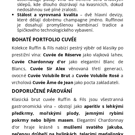
sklepů, kde dlouho dozrávají na kvasnicích, dokud
nedosáhnou své plné zralosti.
Stálost a vyrovnaná kvalita
– dvě hlavní devizy,
které dělají dobrému champagne jméno. Ruffinovi
je dosahují promyšlenou kombinací tradice a
špičkového technologického vybavení.
BOHATÉ PORTFOLIO CUVÉE
Kolekce Ruffin & Fils nabízí pestrý výběr od klasiky po
prestižní vína:
Cuvée de Réserve
jako vlajková lahev,
Cuvée Chardonnay d'or
jako elegantní Blanc de
Blancs,
Cuvée Sir Alex
věnovaná třetí generaci,
ovocné
Cuvée Volubile Brut
a
Cuvée Volubile Rosé
a
vrcholová
Cuvée Âme de Jean
jako pocta zakladateli.
DOPORUČENÉ PÁROVÁNÍ
Klasická brut cuvée Ruffin & Fils jsou všestranná
gastronomická vína – obstojí jako
aperitiv s lehkými
předkrmy, mořskými plody, jemnými rybími
pokrmy nebo bílým masem
. Elegantní Chardonnay
d'or hraje krásně s
mušlemi svatého Jakuba,
pečenou drůbeží na bylinkách, telecími medailonky