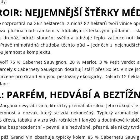
ady.
ROIR: NEJJEMNĚJŠÍ ŠTĚRKY M
e rozprostírá na 262 hektarech, z nichž 82 hektarů tvoří vinice 
ová plošina nad zámkem s hlubokými štěrkovými půdami – skute
 drenáž, odráží sluneční světlo a udržuje teplo, zatímco nutí 
. Právě mimořádná chudoba těchto půd – jedněch z nejchudšíc
u jemnost a komplexitu.
voří 75 % Cabernet Sauvignon, 20 % Merlot, 3 % Petit Verdot a
arcely s Cabernety Sauvignon dosahují stáří přes 80 let. Vinice 
určené pro Grand Vin jsou pěstovány ekologicky. Dalších 12 hekt
lanc.
L: PARFÉM, HEDVÁBÍ A BEZTÍŽ
argaux nevyrábí vína, která by přemáhala silou. Jeho rukopis je 
jemnost a dozvuk, který se zdá nekonečný. Typický aromatický pr
 dřeva, tabáku a v zralých ročnících i lanýžů a doutníkové krabičk
vína bezprecedentní – pevné, ale hedvábné, přesné, ale nikdy tvrd
kupáž Grand Vin obsahuje typicky kolem 85 % Cabernetu Sauvign