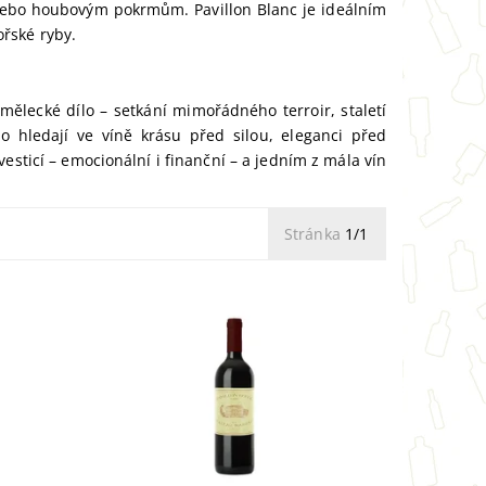
nebo houbovým pokrmům. Pavillon Blanc je ideálním
řské ryby.
ělecké dílo – setkání mimořádného terroir, staletí
do hledají ve víně krásu před silou, eleganci před
sticí – emocionální i finanční – a jedním z mála vín
Stránka
1/1
argaux
Pavillon Rouge du Chateau Margaux
z
1989 (0,75l): legendární elegance.
Vychutnejte si výjimečný ročník s
eganci
komplexními vůněmi a sametovými
taniny....