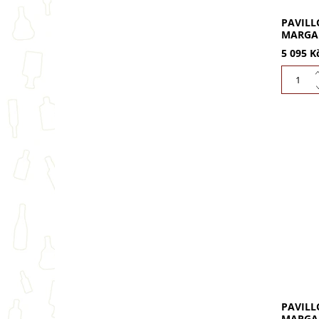
PAVILL
MARGAU
5 095 K
Pavillo
1990 (0
Objevte
texturu
PAVILL
MARGAU