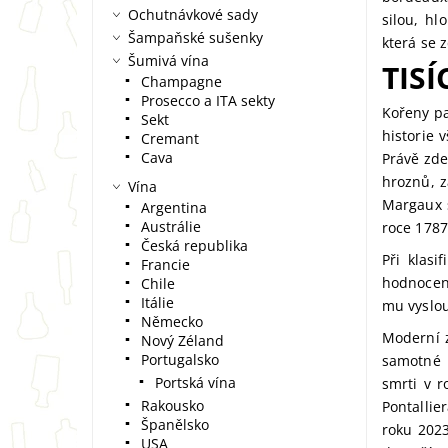
Ochutnávkové sady
silou, h
Šampaňské sušenky
která se 
Šumivá vína
TISÍ
Champagne
Prosecco a ITA sekty
Kořeny pa
Sekt
historie 
Cremant
Cava
Právě zde
hroznů, z
Vína
Margaux 
Argentina
Austrálie
roce 1787
Česká republika
Při klas
Francie
hodnocení
Chile
Itálie
mu vyslou
Německo
Moderní z
Nový Zéland
Portugalsko
samotné 
Portská vína
smrti v 
Rakousko
Pontallie
Španělsko
roku 2023
USA