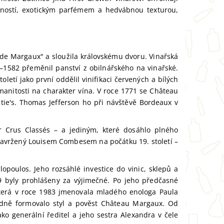
mností, exotickým parfémem a hedvábnou texturou,
e de Margaux" a sloužila královskému dvoru. Vinařská
72–1582 přeměnil panství z obilnářského na vinařské.
etí jako první oddělil vinifikaci červených a bílých
manitosti na charakter vína. V roce 1771 se Château
e's. Thomas Jefferson ho při návštěvě Bordeaux v
r Crus Classés – a jediným, které dosáhlo plného
navržený Louisem Combesem na počátku 19. století –
opoulos. Jeho rozsáhlé investice do vinic, sklepů a
 byly prohlášeny za výjimečné. Po jeho předčasné
která v roce 1983 jmenovala mladého enologa Paula
zásadně formovalo styl a pověst Château Margaux. Od
ko generální ředitel a jeho sestra Alexandra v čele