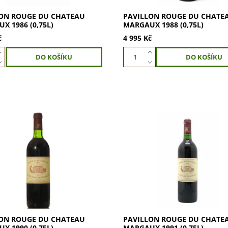
ON ROUGE DU CHATEAU
PAVILLON ROUGE DU CHATE
X 1986 (0,75L)
MARGAUX 1988 (0,75L)
č
4 995 Kč
n Rouge du Chateau Margaux
Pavillon Rouge du Chateau M
,75l) - legendární Bordeaux.
1991 (0,75l) – mistrovské dílo s
 komplexní chutě, hedvábnou
komplexní vůní, sametovou chu
 a nekonečný závěr. Vzácná...
dlouhým závěrem. Dopřejte si
noblesu a styl....
ON ROUGE DU CHATEAU
PAVILLON ROUGE DU CHATE
X 1990 (0,75L)
MARGAUX 1991 (0,75L)