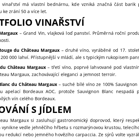
 vinařství má vlastní bednárnu, kde vzniká značná část barik p
 ke zrání 50 a více let.
TFOLIO VINAŘSTVÍ
Margaux
– Grand Vin, vlajková loď panství. Průměrná roční prod
osti.
 Rouge du Château Margaux
– druhé víno, vyráběné od 17. stol
200 000 lahví. Přístupnější v mládí, ale s typickým rukopisem pans
du Château Margaux
– třetí víno, poprvé lahvované pod vlastn
teau Margaux, zachovávající eleganci a jemnost terroir.
 Blanc du Château Margaux
– suché bílé víno ze 100% Sauvignon 
ou apelací Bordeaux AOC, protože Sauvignon Blanc nespadá p
ílých vín celého Bordeaux.
OVÁNÍ S JÍDLEM
eau Margaux si zasluhují gastronomický doprovod, který respekt
 vynikne vedle jehněčího hřbetu s rozmarýnovou krustou, telecí
ou redukcí nebo jemného hovězího carpaccia. Ze sýrů volte vyzrá