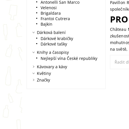
Antonelli San Marco
Pavillon
Velenosi
společník
Brigaldara
PRO
Frantoi Cutrera
Bajkin
Château M
Dárková balení
zkušenost
Dárkové krabičky
mohutnost
Dárkové tašky
na světě,
Knihy a časopisy
Nejlepší vína České republiky
Řadit d
Kávovary a kávy
Květiny
Značky
Pavillo
1986: t
Objevte 
sofisti
černého