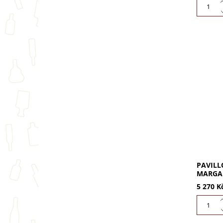
Pavillo
1996: V
ročníku
dlouhý p
PAVILL
MARGAU
5 270 K