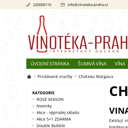
220000110
info
@
vinoteka-praha.cz
ÚVODNÍ STRÁNKA
ŠUMIVÁ VÍNA
VÍNA
REKLAMACE
O ŠAMPAŇSKÉM
Prodávané značky
Chateau Margaux
CH
KATEGORIE
ROSÉ SEASON
Novinky
VIN
Akce - výprodej skladu
Akce 5+1 ZDARMA
Existují 
Double Bubble
bordeaux