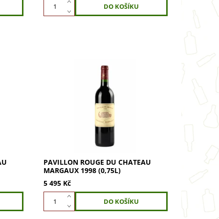
argaux
Pavillon Rouge du Chateau Margaux
1998 (0,75l) – živá historie a umělecké
dinečný
dílo. Objevte výjimečnou vyváženost
Ideální
a dlouhověkost. Víno s potenciálem...
AU
PAVILLON ROUGE DU CHATEAU
MARGAUX 1998 (0,75L)
5 495 Kč