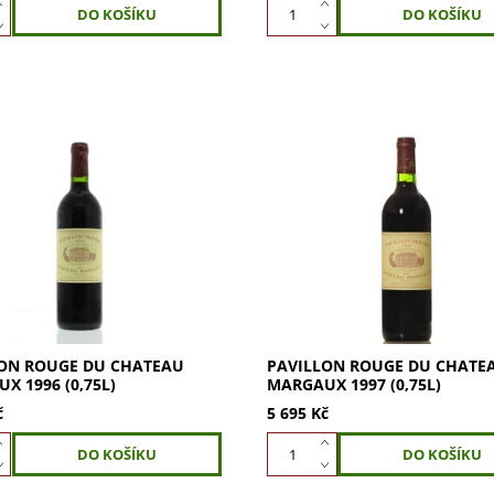
n Rouge du Chateau Margaux
Pavillon Rouge du Chateau M
zácné Bordeaux z prestižního
1997 (0,75l) – elegance a
. Objevte komplexní chutě a
sofistikovanost. Ochutnejte je
otenciál zrání. Ideální pro...
ročník z prestižního vinařství. 
pro...
ON ROUGE DU CHATEAU
PAVILLON ROUGE DU CHATE
X 1996 (0,75L)
MARGAUX 1997 (0,75L)
č
5 695 Kč