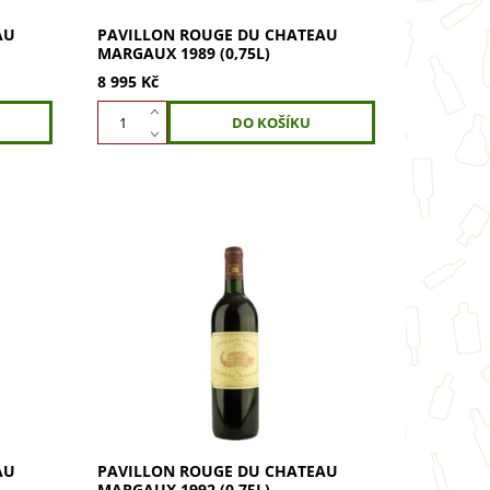
AU
PAVILLON ROUGE DU CHATEAU
MARGAUX 1989 (0,75L)
8 995 Kč
argaux
Pavillon Rouge du Chateau Margaux
1992 (0,75l) – sametová elegance s
tí a
tóny rybízu a cedru. Vychutnejte si
tekutý odkaz slavného vinařství.
Nenechte...
AU
PAVILLON ROUGE DU CHATEAU
MARGAUX 1992 (0,75L)