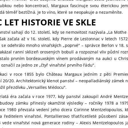
loubkou nebo koncentrací, Margaux fascinuje svou éterickou je
zdá téměř beztížná. Je to víno, které se neopakuje a nezaměníte.
C LET HISTORIE VE SKLE
nství sahají do 12. století, kdy se nemovitost nazývala „La Moth
však začala až v 16. století, kdy Pierre de Lestonnac v letech 15
 se odehrálo mnoho vinařských „poprvé" – správce Berlon v 18. stol
akázal ranní sklizeň orosených bobulí a rozpoznal vliv půdní roz
stalo prvním bordeauxským vínem prodávaným na aukci u Christi
 označil za jedno ze „čtyř vinařství prvního řádu".
ifikaci v roce 1855 bylo Château Margaux jedním z pěti Premie
 20/20. Architektonický klenot panství – neopalladiánský zámek 
žil přezdívku „Versailles Médocu".
latá éra začala v roce 1977, kdy panství zakoupil André Mentzel
budovy zámku přinesly okamžité výsledky – ročníky 1978 a 1979
roce 1980 převzala vedení jeho dcera Corinne Mentzelopoulos, 
ra ředitelem vinařství. Pontallierovo třiatřicetileté působení 
 vede vinařství nová generace rodiny – Alexis Mentzelopoulos ja