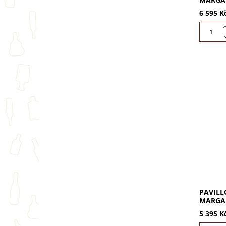
6 595 K
Pavillo
1993 (0,
Bordeau
vůně to
Dopřejte
PAVILL
MARGAU
5 395 K