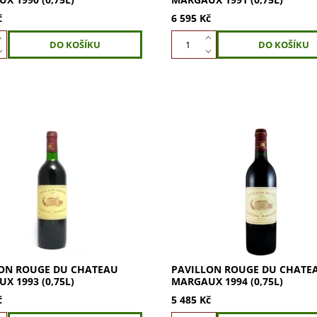
č
6 595 Kč
n Rouge du Chateau Margaux
Pavillon Rouge du Chateau M
75l) – vzácný klenot z
1994 (0,75l) - elegance a dědict
x. Objevte komplexní chutě a
každé kapce. Objevte harmonii
hoto prestižního vína.
legendárního ročníku. Dopřejte 
 si...
ON ROUGE DU CHATEAU
PAVILLON ROUGE DU CHATE
X 1993 (0,75L)
MARGAUX 1994 (0,75L)
č
5 485 Kč