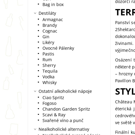
dozorčí r
Bag in box
TER
Destiláty
Armagnac
Panství s
Brandy
25hektar
Cognac
dokonalou
Gin
Likéry
živinami
Ovocné Pálenky
výjimečno
Pastis
Rum
Osázení t
Sherry
některé p
Tequila
– hrozny 
Vodka
Pavillon B
Whisky
STY
Ostatní alkoholické nápoje
Ciao Spritz
Château M
Fogoso
éterická 
Chandon Garden Spritz
Scavi & Ray
cedrového
Svařené víno a punč
ve světě 
Nealkoholické alternativy
Finální 