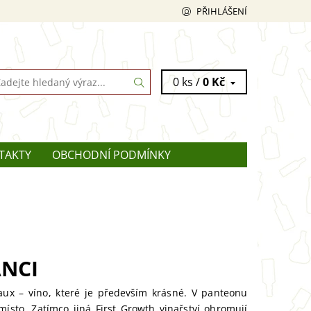
PŘIHLÁŠENÍ
0 ks /
0 Kč
TAKTY
OBCHODNÍ PODMÍNKY
ANCI
gaux – víno, které je především krásné. V panteonu
sto. Zatímco jiná First Growth vinařství ohromují