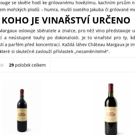
 Rouge se skvěle hodí ke grilovanému hovězímu, kachním prsům 
em mořských plodů – humra, mušlí svatého Jakuba či grilované mo
 KOHO JE VINAŘSTVÍ URČENO
argaux oslovuje sběratele a znalce, pro něž víno představuje um
í a neústupné touhy po dokonalosti. Je to vinařství pro ty, k
í a parfém před koncentrací. Každá láhev Château Margaux je inve
 které si skutečně zaslouží přívlastek „nezaměnitelné".
le:
29
položek celkem
n Rouge du Chateau Margaux
Pavillon Rouge du Chateau M
ekuté dědictví elegance.
1988 (0,75l) – legendární víno 
vrchol zralosti a
prestižního Château Margaux.
kovanosti. Harmonické chutě
Objevte ikonickou zralost a el
 ovoce,...
ročníku 1988....