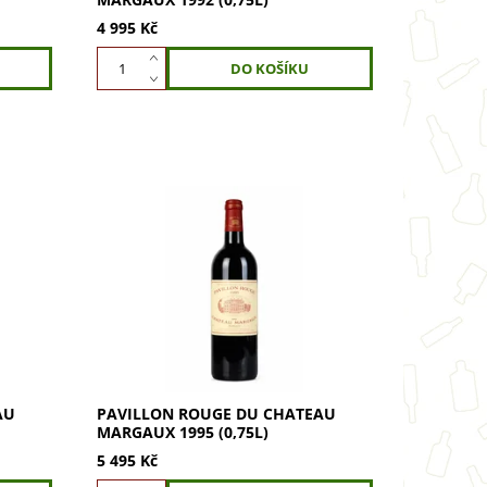
4 995 Kč
argaux
Pavillon Rouge du Chateau Margaux
ví v
1995 (0,75l) je vrchol elegance a
 chutí
komplexnosti. Objevte legendární
si...
ročník z Chateau Margaux. Kupte si
tento...
AU
PAVILLON ROUGE DU CHATEAU
MARGAUX 1995 (0,75L)
5 495 Kč