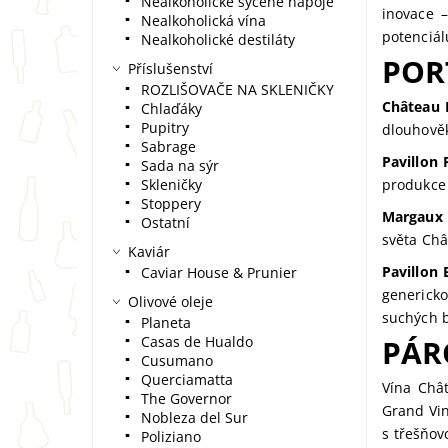
Nealkoholické sycené nápoje
inovace –
Nealkoholická vína
potenciálu
Nealkoholické destiláty
POR
Příslušenství
ROZLIŠOVAČE NA SKLENIČKY
Château 
Chlaďáky
Pupitry
dlouhověk
Sabrage
Pavillon
Sada na sýr
Skleničky
produkce 
Stoppery
Margaux 
Ostatní
světa Châ
Kaviár
Pavillon
Caviar House & Prunier
generick
Olivové oleje
suchých b
Planeta
Casas de Hualdo
PÁR
Cusumano
Querciamatta
Vína Chât
The Governor
Grand Vin
Nobleza del Sur
s třešňov
Poliziano