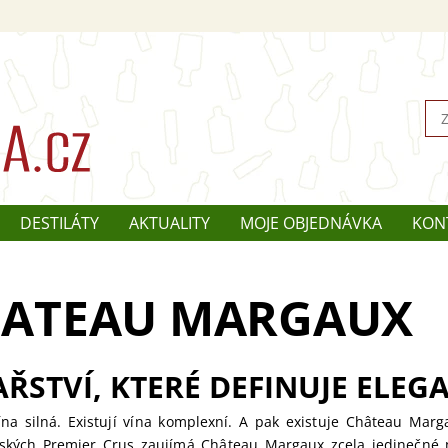
DESTILÁTY
AKTUALITY
MOJE OBJEDNÁVKA
KON
ATEAU MARGAUX
AŘSTVÍ, KTERÉ DEFINUJE ELEG
vína silná. Existují vína komplexní. A pak existuje Château Mar
ských Premier Crus zaujímá Château Margaux zcela jedinečné mí