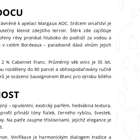
ÉDOCU
oprávněné k apelaci Margaux AOC. Srdcem vinařství je
čný klenot zdejšího terroir. Štěrk zde zajišťuje
kořeny révy pronikat hluboko do podloží za vodou a
h v celém Bordeaux – paradoxně dává vínům jejich
 2 % Cabernet Franc. Průměrný věk vinic je 35 let,
jsou rozděleny do 80 parcel a obhospodařovány ručně
arů je osázeno Sauvignonem Blanc pro výrobu bílého
NOST
jiný – opulentní, exotický parfém, hedvábná textura,
ofil přináší tóny fialek, černého rybízu, švestek,
y. Na patře zaujme tříslovinami, jejichž elegance je
é.
on. Vinifikace je harmonickým dialogem tradice a