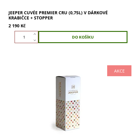
JEEPER CUVÉE PREMIER CRU (0,75L) V DÁRKOVÉ
KRABIČCE + STOPPER
2 190 Kč
AKCE
Dárková bílá krabička Jeeper pro 0,75l láhev se zlatým
embosovaným zdobením. Vytvořte s láhví Jeeper dokonalý
dárek. Kupte nyní.