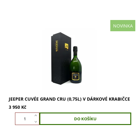
NOVINKA
JEEPER Cuvée Grand Cru (0,75l) je šampaňské s 98%
Chardonnay a 2% Pinot Noir. Zrání v dubových sudech
dodává tóny oříšků a briošek. Intenzivní...
JEEPER CUVÉE GRAND CRU (0,75L) V DÁRKOVÉ KRABIČCE
3 950 Kč