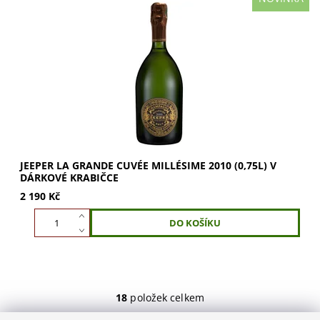
JEEPER La Grande Cuvée Millésime 2010 v dárkové
krabičce. Objevte svěží, výraznou chuť s tóny tabáku,
lískových oříšků, sušeného ovoce a toustu....
JEEPER LA GRANDE CUVÉE MILLÉSIME 2010 (0,75L) V
DÁRKOVÉ KRABIČCE
2 190 Kč
18
položek celkem