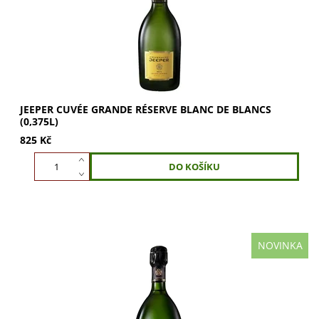
JEEPER CUVÉE GRANDE RÉSERVE BLANC DE BLANCS
(0,375L)
825 Kč
NOVINKA
JEEPER Cuvée Grande Réserve Blanc de Blancs (0,75l):
100% Chardonnay. Minerální a květinové aroma s tóny
bílého pepře. Hedvábná, živá chuť s...