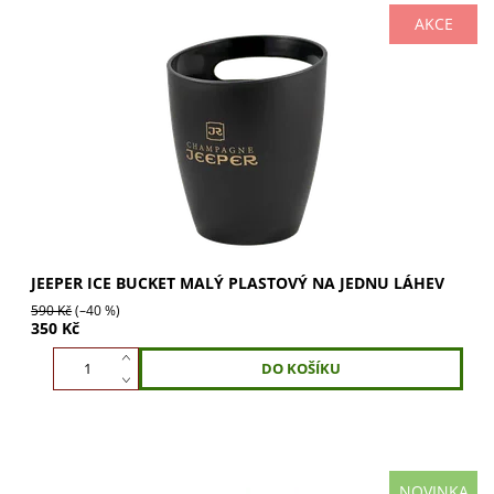
AKCE
Chlaďák Jeeper Ice bucket na jednu láhev. Perfektní pro
víno, prosecco, šampaňské. Černý plast, odolný, stylový.
Naplňte ledem a vodou a užijte si...
JEEPER ICE BUCKET MALÝ PLASTOVÝ NA JEDNU LÁHEV
590 Kč
(–40 %)
350 Kč
NOVINKA