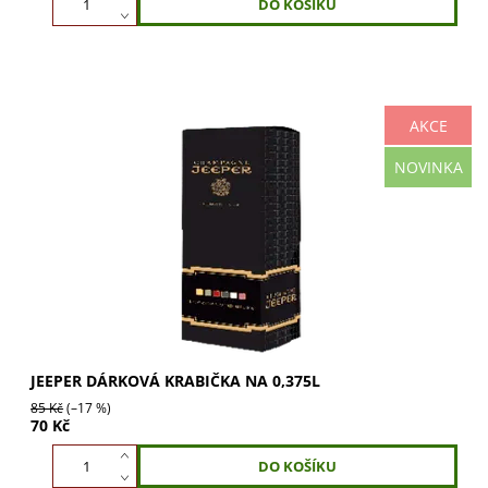
AKCE
JEEPER dárková krabička na 0,375l dodá vašemu
NOVINKA
šampaňskému punc luxusu. Skvělá pro oslavy a
nezapomenutelné chvíle. Darujte s grácií a zanechte
dojem.
JEEPER DÁRKOVÁ KRABIČKA NA 0,375L
85 Kč
(–17 %)
70 Kč