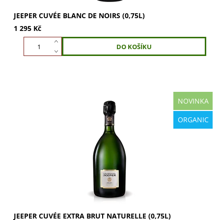
JEEPER CUVÉE BLANC DE NOIRS (0,75L)
1 295 Kč
NOVINKA
JEEPER Cuvée Extra Brut Naturelle (0,75l) je elegantní
ORGANIC
šampaňské z odrůd Chardonnay a Pinot Noir. Vychutnejte
jemné tóny bílého ovoce, citrusů a...
JEEPER CUVÉE EXTRA BRUT NATURELLE (0,75L)