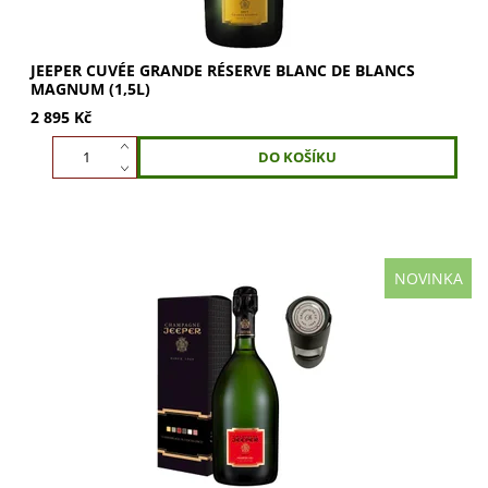
JEEPER CUVÉE GRANDE RÉSERVE BLANC DE BLANCS
MAGNUM (1,5L)
2 895 Kč
NOVINKA
JEEPER Cuvée Premier Cru (0,75l) v dárkové krabičce.
Elegantní šampaňské s vůní pražených oříšků a citrusů.
Intenzivní chuť kandovaných citrusů,...