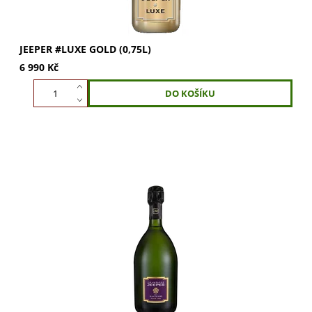
JEEPER #LUXE GOLD (0,75L)
6 990 Kč
Objevte JEEPER Cuvée Blanc de Noirs. Směs 65 % Pinot
Noir a 35 % Pinot Meunier s vůní ovoce, medu a briošek.
Plná, kulatá a vyvážená chuť s tóny...