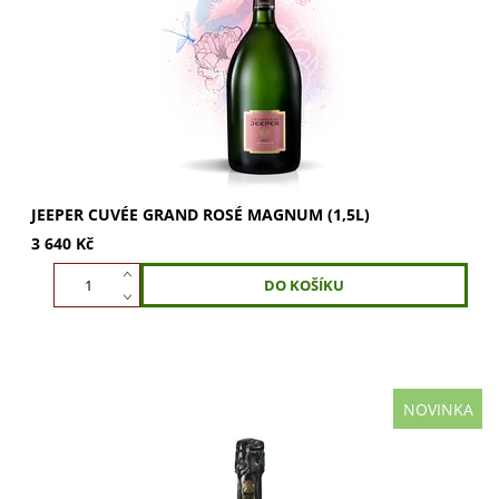
Chardonnay a 12 % Pinot Noir. Vůně růží, pomerančů a
jahod s tóny briošek zrání v sudech. Svěží ovocná...
JEEPER CUVÉE GRAND ROSÉ MAGNUM (1,5L)
3 640 Kč
NOVINKA
JEEPER Cuvée Grande Réserve Blanc de Blancs 0,375l:
100% Chardonnay. Minerální a květinové aroma s tóny
bílého pepře. Hedvábná, živá chuť s...