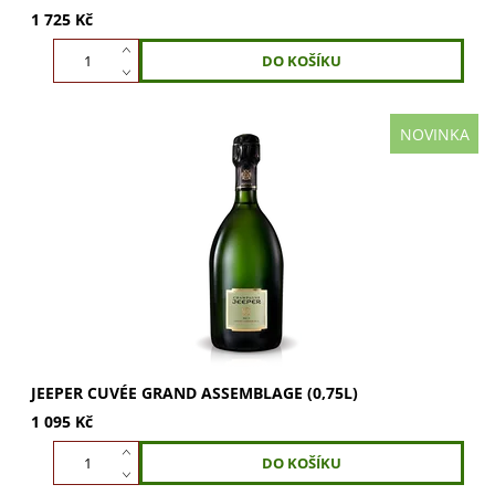
1 725 Kč
NOVINKA
JEEPER Cuvée Grand Assemblage (0,75l) - osvěžující
šampaňské s vůní manga, hrušek a máslových sušenek.
Jemná, vyvážená chuť s minerálními tóny a...
JEEPER CUVÉE GRAND ASSEMBLAGE (0,75L)
1 095 Kč