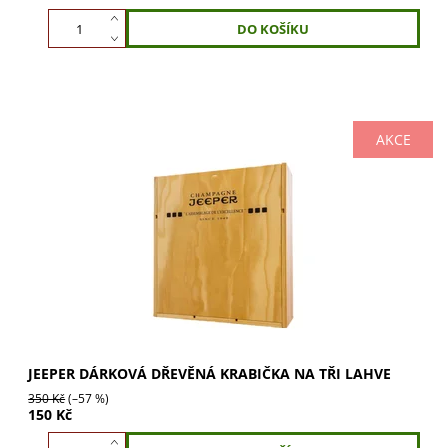
AKCE
Dárková dřevěná krabička JEEPER na 3 lahve. Luxusní
prezentace a dokonalá ochrana pro vaše prémiové lahve.
Ideální pro výjimečné příležitosti....
JEEPER DÁRKOVÁ DŘEVĚNÁ KRABIČKA NA TŘI LAHVE
350 Kč
(–57 %)
150 Kč