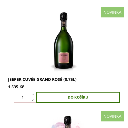
NOVINKA
JEEPER Cuvée Grand Rosé: elegantní směs Chardonnay a
Pinot Noir. Vůně pomerančového květu, jahod a briošek.
Chuť svěží, ovocná s tóny jahod,...
JEEPER CUVÉE GRAND ROSÉ (0,75L)
1 535 Kč
NOVINKA
JEEPER Cuvée Grand Rosé Magnum: Směs 88 %