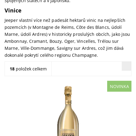
Spojených státech a v Japonsku.
Vinice
Jeeper vlastní více než padesát hektarů vinic na nejlepších
pozemcích (v Montagne de Reims, Côte des Blancs, údolí
Marne, údolí Ardres) v historicky proslulých obcích, jako jsou
Ambonnay, Cramant, Bouzy, Oger, Vincelles, Trélou sur
Marne, Ville-Dommange, Savigny sur Ardres, což jim dává
dokonalé pokrytí celého regionu Champagne.
18
položek celkem
NOVINKA
JEEPER #Luxe Gold 0,75l - luxusní zlatá edice z
Champagne pro skutečné hédonisty. Užijte si jedinečnou
chuť bez omezení. Směs Chardonnay, Pinot...