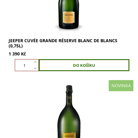
JEEPER CUVÉE GRANDE RÉSERVE BLANC DE BLANCS
(0,75L)
1 390 Kč
NOVINKA
JEEPER Cuvée Grande Réserve Blanc de Blancs Magnum
(1,5l) z 100% Chardonnay. Minerální a květinové aroma s
pepřem. Hedvábná, živá chuť s tóny...