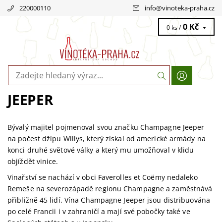
220000110
info
@
vinoteka-praha.cz
0 Kč
0 ks /
JEEPER
Bývalý majitel pojmenoval svou značku Champagne Jeeper
na počest džípu Willys, který získal od americké armády na
konci druhé světové války a který mu umožňoval v klidu
objíždět vinice.
Vinařství se nachází v obci Faverolles et Coëmy nedaleko
Remeše na severozápadě regionu Champagne a zaměstnává
přibližně 45 lidí. Vína Champagne Jeeper jsou distribuována
po celé Francii i v zahraničí a mají své pobočky také ve