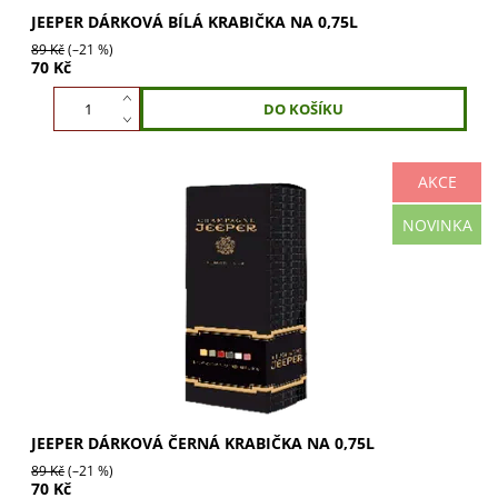
JEEPER DÁRKOVÁ BÍLÁ KRABIČKA NA 0,75L
89 Kč
(–21 %)
70 Kč
AKCE
JEEPER Dárková černá krabička na 0,75l dodá vašemu
NOVINKA
dárku prestiž a eleganci. Okamžitý efekt "wow" pro víno,
šampaňské či destiláty. Luxusní...
JEEPER DÁRKOVÁ ČERNÁ KRABIČKA NA 0,75L
89 Kč
(–21 %)
70 Kč