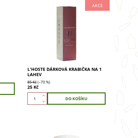
AKCE
ěs 30 %
Dárková taška L'Hoste na 1 lahev.
. Vůně
Perfektní doplněk pro jakoukoli láhev
óny
L'Hoste. Vytvořte s ní elegantní dárek.
svěží
Kupte si nyní!
L'HOSTE DÁRKOVÁ KRABIČKA NA 1
LAHEV
85 Kč
(–70 %)
25 Kč