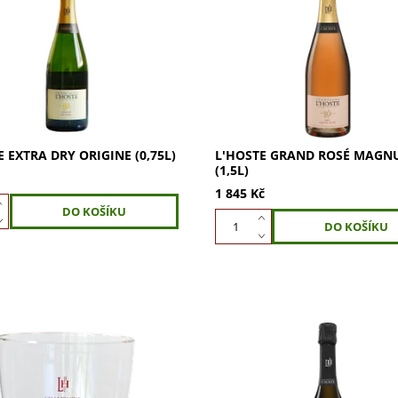
Extra Dry Origine (0,75l) s 30
L'Hoste Grand Rosé Magnum j
 Noir a 70 % Chardonnay.
osvěžující víno s vůní červené
runěk, broskví, citrónu a
ovoce, citrusů a briošky. Užijte 
ulatá, svěží chuť s tóny jablek
ovocnou a šťavnatou chuť lesn
ovoce, karamelu...
E EXTRA DRY ORIGINE (0,75L)
L'HOSTE GRAND ROSÉ MAG
(1,5L)
1 845 Kč
 ice bucket transparentní –
L'Hoste Millésime 2015 (0,75l)
ý chlaďák na víno a
Chardonnay s vůní jablek, hru
ké. Elegantní průhledný
meruněk, medu a minerality.