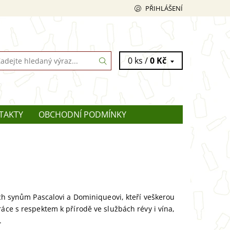
PŘIHLÁŠENÍ
0 ks /
0 Kč
TAKTY
OBCHODNÍ PODMÍNKY
ich synům Pascalovi a Dominiqueovi, kteří veškerou
áce s respektem k přírodě ve službách révy i vína,
.