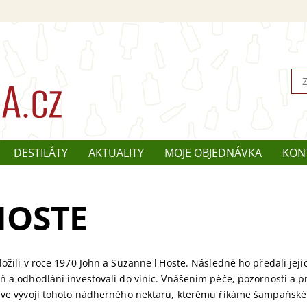
DESTILÁTY
AKTUALITY
MOJE OBJEDNÁVKA
KON
HOSTE
ložili v roce 1970 John a Suzanne l'Hoste. Následně ho předali jej
ň a odhodlání investovali do vinic. Vnášením péče, pozornosti a pr
 ve vývoji tohoto nádherného nektaru, kterému říkáme šampaňské