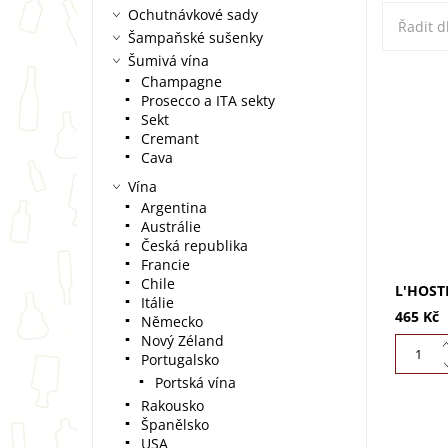
Ochutnávkové sady
Řadit d
Šampaňské sušenky
Šumivá vína
Champagne
Prosecco a ITA sekty
L'Hoste 
Sekt
Pinot N
Cremant
meruněk
Cava
medu. K
Vína
Argentina
Austrálie
Česká republika
Francie
Chile
L'HOST
Itálie
465 Kč
Německo
Nový Zéland
Portugalsko
Portská vína
Rakousko
Španělsko
USA