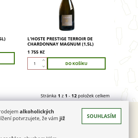
ánu,
Citrusové a květinové tóny. Dlouhá
chuť. Ideální jako...
5L)
L'HOSTE PRESTIGE TERROIR DE
CHARDONNAY MAGNUM (1,5L)
1 755 Kč
Stránka
1
z
1
-
12
položek celkem
prodejem
alkoholických
SOUHLASÍM
 A
ížení potvrzujete, že vám
již
RÉ