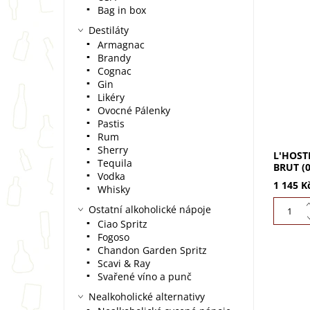
Bag in box
Destiláty
L'Hoste
Armagnac
100% Ch
Brandy
roky zrá
vaše vý
Cognac
dárek...
Gin
Likéry
Ovocné Pálenky
Pastis
Rum
Sherry
L'HOST
Tequila
BRUT (0
Vodka
1 145 K
Whisky
Ostatní alkoholické nápoje
Ciao Spritz
Fogoso
Chandon Garden Spritz
Scavi & Ray
Svařené víno a punč
Nealkoholické alternativy