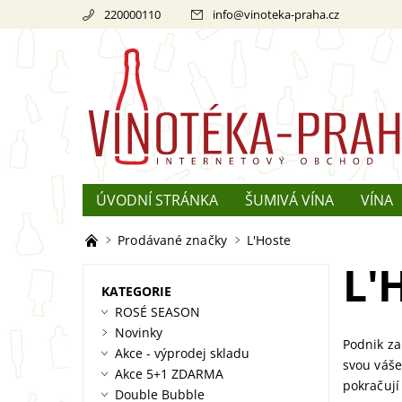
220000110
info
@
vinoteka-praha.cz
ÚVODNÍ STRÁNKA
ŠUMIVÁ VÍNA
VÍNA
REKLAMACE
O ŠAMPAŇSKÉM
Prodávané značky
L'Hoste
L'
KATEGORIE
ROSÉ SEASON
Novinky
Podnik za
Akce - výprodej skladu
svou váše
Akce 5+1 ZDARMA
pokračují
Double Bubble