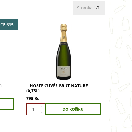
Stránka
1/1
CE 695,-
0 %
L'Hoste Cuvée Brut Nature (0,75l):
 Vůně
70% Chardonnay, 30% Pinot Noir.
ošky a
Vůně meruněk, broskví, citronu,
y jablek
briošky a medu. Chuť živá, svěží a
vyvážená....
)
L'HOSTE CUVÉE BRUT NATURE
(0,75L)
795 Kč