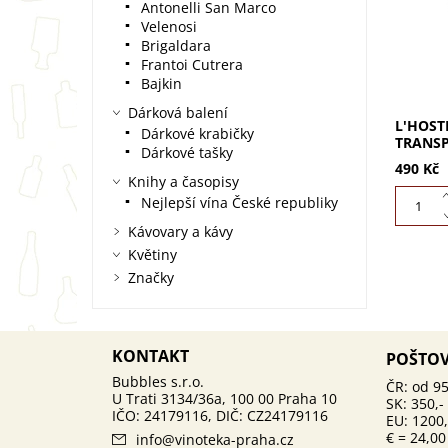
design 
Antonelli San Marco
ledem a
Velenosi
Brigaldara
Frantoi Cutrera
Bajkin
Dárková balení
L'HOST
Dárkové krabičky
TRANS
Dárkové tašky
490 Kč
Knihy a časopisy
Nejlepší vína České republiky
Kávovary a kávy
Květiny
Značky
KONTAKT
POŠTO
ČR: od 95
SK: 350,-
EU: 1200,
€ = 24,00
info
@
vinoteka-praha.cz