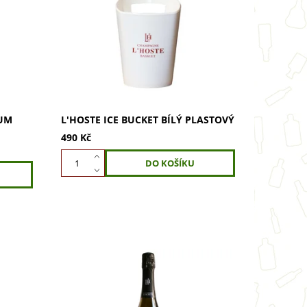
e
L'Hoste Ice Bucket bílý plastový pro
ho
dokonalé osvěžení. Udrží nápoje
si
chladné, je elegantní a odolný.
ího
Snadná údržba. Ideální na večírky i
grilování....
NUM
L'HOSTE ICE BUCKET BÍLÝ PLASTOVÝ
490 Kč
: 100%
L'Hoste Prestige Terroir de
šek,
Chardonnay Magnum (1,5l) - 100%
Chardonnay zralé 36 měsíců.