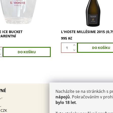
pro každou oslavu. Naplňte
Elegantní živá chuť s tóny ban
 vodou a...
vanilky,...
E ICE BUCKET
L'HOSTE MILLÉSIME 2015 (0,7
PARENTNÍ
995 Kč
AKTUALITY
VNÉ
Nacházíte se na stránkách s 
PÁROVÁNÍ KAVIÁRU
nápojů
. Pokračováním v prohl
12.10.2025
,-
ŠAMPAŇSKÉHO: UMĚNÍ, KTE
bylo 18 let
.
MUSÍTE OVLÁDNOUT
-
 CZK
Kam v Champagni:
25.6.2024