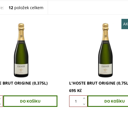
le:
12
položek celkem
AK
Brut Origine (0,375l) s 30 %
L'Hoste Brut Origine (0,75l): 3
oir a 70 % Chardonnay. Vůně
Pinot Noir, 70 % Chardonnay.
, broskví, citrónu, briošky a
meruněk, broskví, citrónu, bri
ulatá, svěží chuť s notami...
medu. Chuť kulatá, svěží s tón
a...
E BRUT ORIGINE (0,375L)
L'HOSTE BRUT ORIGINE (0,75L
695 Kč