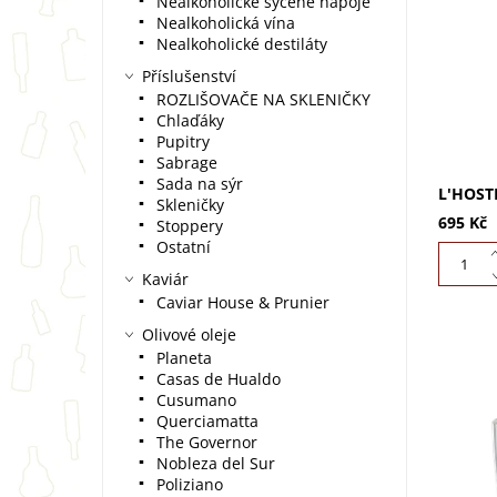
L'Hoste 
Nealkoholické sycené nápoje
% Pinot
Nealkoholická vína
Vůně me
Nealkoholické destiláty
medu. K
Příslušenství
a...
ROZLIŠOVAČE NA SKLENIČKY
Chlaďáky
Pupitry
Sabrage
Sada na sýr
L'HOST
Skleničky
695 Kč
Stoppery
Ostatní
Kaviár
Caviar House & Prunier
Olivové oleje
Planeta
Casas de Hualdo
Cusumano
Querciamatta
The Governor
L'Hoste
dokonal
Nobleza del Sur
šampaňs
Poliziano