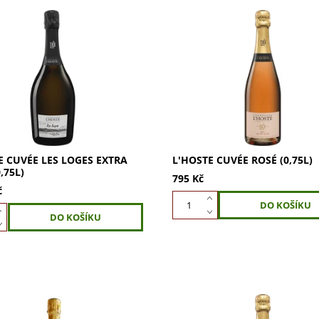
 Cuvée Les Loges Extra Brut:
L'Hoste Cuvée Rosé (0,75l): Sm
ardonnay z vinic Les Loges, 4
Pinot Noir a 70 % Chardonnay
ní. Svěžest a vyzrálost pro
jahod, malin, rybízu, třešní s t
znamné události. Ideální
citrónu a medu. Chuť ovocná, 
.
s...
E CUVÉE LES LOGES EXTRA
L'HOSTE CUVÉE ROSÉ (0,75L)
,75L)
795 Kč
č