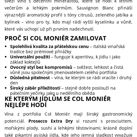
svěží víno s decentní mineralitou, které se hodí k letním
večerům a lehkým pokrmům. Sauvignon Blanc přináší
výraznější aromatický profil s tóny citrusů, zeleného jablka a
bylinek – víno pro ty, kdo mají rádi vyšší kyselinku a vůně,
které vás uchopí už při prvním nadechnutí.
PROČ SI COL MONIÉR ZAMILOVAT
Spolehlivá kvalita za přátelskou cenu
– italská vinařská
tradice bez prémiové přirážky
Univerzální použití
– funguje k aperitivu, k jídlu i jako
základ koktejlů
Ovocný styl bez kompromisů
– svěžest, lehkost a čistá
vůně jsou společným jmenovatelem celého portfolia
Důsledná pitelnost
– vína, ke kterým se rádi vracíte i druhý
den
Široký záběr příležitostí
– stejně dobře poslouží na
pátečním večírku jako u nedělního oběda
KE KTERÝM JÍDLŮM SE COL MONIÉR
NEJLÉPE HODÍ
Vína z portfolia Col Moniér mají široký gastronomický
potenciál.
Prosecco Extra Dry
si rozumí s prosciuttem,
mořskými plody, sushi a lehkými těstovinami; krásně doplní
také pikantní asijská jídla, kde jeho jemná sladkost vyvažuje