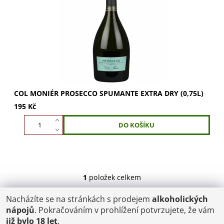
bublinky pro každý den. Zlatavé italské prosecco s jemnou
perličkou a osvěžující chutí...
COL MONIÉR PROSECCO SPUMANTE EXTRA DRY (0,75L)
195 Kč
1
položek celkem
Nacházíte se na stránkách s prodejem
alkoholických
POŠTOVNÉ
nápojů
. Pokračováním v prohlížení potvrzujete, že vám
ČR: od 95,-
již bylo 18 let
.
SK: 350,-