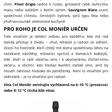
chilli.
Pinot Grigio
sedne k rizotu, grilované rybě, kuřecímu
masu nebo salátům s kozím sýrem.
Sauvignon Blanc
ocení
společnost chřestu, čerstvých bylinek, sýrů typu feta nebo
jihofrancouzské zeleninové kuchyně.
PRO KOHO JE COL MONIÉR URČEN
Toto vinařství je ideální volbou pro každého, kdo má rád
italský přístup k životu – chuť, lehkost a radost ze sdílení.
Ocení ho hostitelé, kteří chtějí mít doma spolehlivou láhev na
nečekané návštěvy, milovníci spritzů a domácích koktejlů,
lidé, kteří si rádi otevřou víno i k obyčejnému čtvrtečnímu
večeru, a všichni, kdo hledají kvalitní italské víno, aniž by
museli sáhnout hluboko do peněženky. Není to vinařství pro
sběratele – je to vinařství pro radost.
Vína Col Moniér servírujte vychlazená na 6–10 °C (prosecco)
nebo 8–12 °C (tichá bílá vína).
Prosecco Col Moniér Spumante Extra Dry – italské