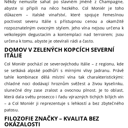
Někdy nemusíte sahat po slavném jméně z Champagne,
abyste si připili na něco hezkého. Col Moniér je toho
důkazem – italské vinařství, které spojuje řemeslnou
poctivost severu Itálie s přístupnou cenou a okamžitě
rozpoznatelným ovocným stylem. Jeho vína nejsou určena k
velkolepým degustacím a kontemplaci nad terroirem; jsou
určena k tomu, abyste je otevírali rádi a často.
DOMOV V ZELENÝCH KOPCÍCH SEVERNÍ
ITÁLIE
Col Moniér pochází ze severovýchodu Itálie – z regionu, kde
se setkává alpské podhůří s mírnými vlivy Jadranu. Právě
tahle kombinace dělá místní vína tak charakteristickými:
chladné noci dodávají hroznům svěžest a živou kyselinku,
slunečné dny zase zralost a ovocnou plnost. Je to oblast,
která dala světu prosecco i řadu výrazných tichých bílých vín
– a Col Moniér ji reprezentuje s lehkostí a bez zbytečného
patosu.
FILOZOFIE ZNAČKY – KVALITA BEZ
OKÁZALOSTI