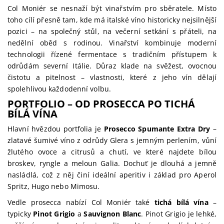
Col Moniér se nesnaží být vinařstvím pro sběratele. Místo
toho cílí přesně tam, kde má italské víno historicky nejsilnější
pozici – na společný stůl, na večerní setkání s přáteli, na
nedělní oběd s rodinou. Vinařství kombinuje moderní
technologii řízené fermentace s tradičním přístupem k
odrůdám severní Itálie. Důraz klade na svěžest, ovocnou
čistotu a pitelnost – vlastnosti, které z jeho vín dělají
spolehlivou každodenní volbu.
PORTFOLIO – OD PROSECCA PO TICHÁ
BÍLÁ VÍNA
Hlavní hvězdou portfolia je
Prosecco Spumante Extra Dry
–
zlatavé šumivé víno z odrůdy Glera s jemným perlením, vůní
žlutého ovoce a citrusů a chutí, ve které najdete bílou
broskev, ryngle a meloun Galia. Dochuť je dlouhá a jemně
nasládlá, což z něj činí ideální aperitiv i základ pro Aperol
Spritz, Hugo nebo Mimosu.
Vedle prosecca nabízí Col Moniér také
tichá bílá vína
–
typicky
Pinot Grigio
a
Sauvignon Blanc
. Pinot Grigio je lehké,