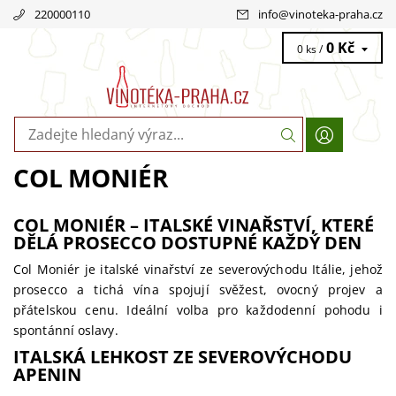
220000110
info
@
vinoteka-praha.cz
0 Kč
0 ks /
COL MONIÉR
COL MONIÉR – ITALSKÉ VINAŘSTVÍ, KTERÉ
DĚLÁ PROSECCO DOSTUPNÉ KAŽDÝ DEN
Col Moniér je italské vinařství ze severovýchodu Itálie, jehož
prosecco a tichá vína spojují svěžest, ovocný projev a
přátelskou cenu. Ideální volba pro každodenní pohodu i
spontánní oslavy.
ITALSKÁ LEHKOST ZE SEVEROVÝCHODU
APENIN