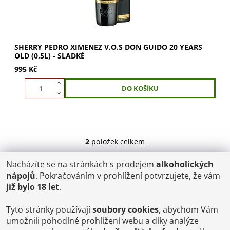
SHERRY PEDRO XIMENEZ V.O.S DON GUIDO 20 YEARS
OLD (0,5L) - SLADKÉ
995 Kč
2
položek celkem
Nacházíte se na stránkách s prodejem
alkoholických
POŠTOVNÉ
nápojů
. Pokračováním v prohlížení potvrzujete, že vám
ČR: od 95,-
již bylo 18 let
.
SK: 350,-
EU: 1200,-
€ = 24,00 CZK
Tyto stránky používají
soubory cookies
, abychom Vám
umožnili pohodlné prohlížení webu a díky analýze
Dopravy a Platby