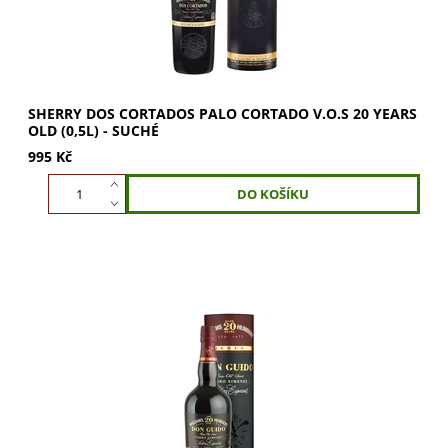
SHERRY DOS CORTADOS PALO CORTADO V.O.S 20 YEARS
OLD (0,5L) - SUCHÉ
995 Kč
Williams & Humbert Sherry Pedro Ximenez V.O.S Don
Guido 20 Years Old je krásné, hutné a elegantní
sherry. Sladké sherry vyrobené ze...