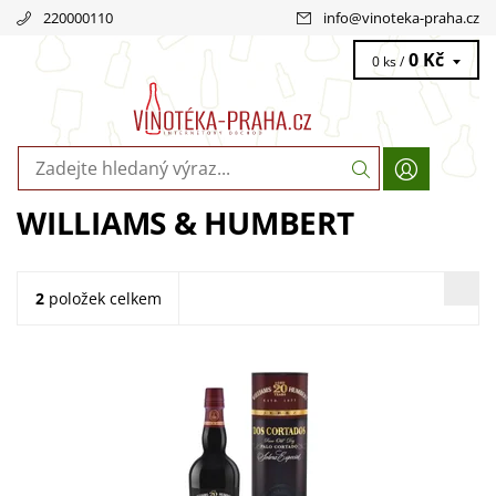
220000110
info
@
vinoteka-praha.cz
0 Kč
0 ks /
WILLIAMS & HUMBERT
2
položek celkem
Williams & Humbert Sherry Dos Cortados Palo Cortado
V.O.S 20 Years Old je nezapomenutelné sherry. Suché
sherry vyrobené ze 100%...