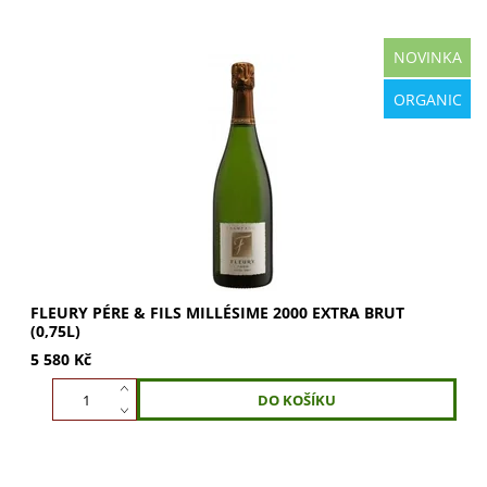
NOVINKA
Fleury Pére & Fils Millésime 2000 Extra Brut: Komplexní
ORGANIC
vůně anýzu, ovoce a květin. Chuť pomeranče, kardamonu,
máty a kouře. Krémové, bohaté a...
FLEURY PÉRE & FILS MILLÉSIME 2000 EXTRA BRUT
(0,75L)
5 580 Kč