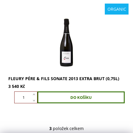
ORGANIC
Fleury Pére & Fils Sonate 2011 Extra Brut: 60% Pinot Noir,
40% Chardonnay. Šampaňské bez sulfátů s vůní žlutého
ovoce a pražených oříšků. Plné,...
FLEURY PÉRE & FILS SONATE 2013 EXTRA BRUT (0,75L)
3 540 Kč
3
položek celkem