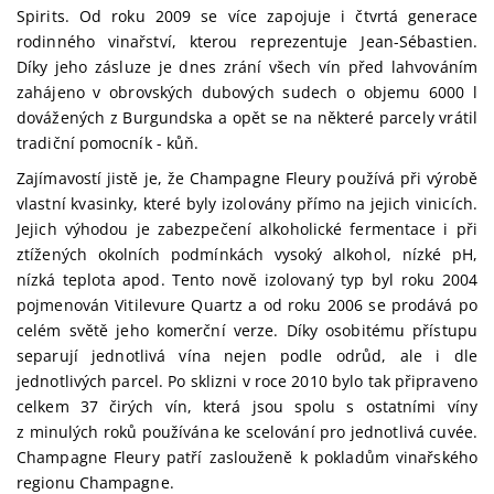
Spirits. Od roku 2009 se více zapojuje i čtvrtá generace
rodinného vinařství, kterou reprezentuje Jean-Sébastien.
Díky jeho zásluze je dnes zrání všech vín před lahvováním
zahájeno v obrovských dubových sudech o objemu 6000 l
dovážených z Burgundska a opět se na některé parcely vrátil
tradiční pomocník - kůň.
Zajímavostí jistě je, že Champagne Fleury používá při výrobě
vlastní kvasinky, které byly izolovány přímo na jejich vinicích.
Jejich výhodou je zabezpečení alkoholické fermentace i při
ztížených okolních podmínkách vysoký alkohol, nízké pH,
nízká teplota apod. Tento nově izolovaný typ byl roku 2004
pojmenován Vitilevure Quartz a od roku 2006 se prodává po
celém světě jeho komerční verze. Díky osobitému přístupu
separují jednotlivá vína nejen podle odrůd, ale i dle
jednotlivých parcel. Po sklizni v roce 2010 bylo tak připraveno
celkem 37 čirých vín, která jsou spolu s ostatními víny
z minulých roků používána ke scelování pro jednotlivá cuvée.
Champagne Fleury patří zaslouženě k pokladům vinařského
regionu Champagne.