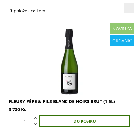
3
položek celkem
NOVINKA
Fleury Pére & Fils Blanc de Noirs Brut 1,5l. Šampaňské
ORGANIC
100% Pinot Noir, slámově zlaté barvy. Vůně jahod, liči a
medu. Chuť harmonická s výraznou...
FLEURY PÉRE & FILS BLANC DE NOIRS BRUT (1,5L)
3 780 Kč