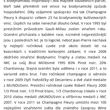
s biodynamikou inspirovaly i dva majitele sousedních parcel,
kteří také přeměnili své vinice na biodynamický způsob
hospodaření. Díky vzájemné spolupráci má tak Champagne
Fleury k dispozici celkem 23 ha biodynamicky kultivovaných
vinic. Úspěch na sebe nenechal dlouho čekat. V roce 1993 byl
prestižním průvodcem Gault-Millau zvolen vinařem roku.
Ocenění přicházela v každém roce, nicméně nejprestižnější
jsou z posledních let. Je to logické, neboť Jean-Pierre nechává
ty nejlepší ročníková cuvée zrát okolo deseti let na
kvasinkách s tradičními korkovými zátkami. V roce 2008
obdrželo vinařství Biodynamic Trophy a zlatou medaili na
IWC za svůj Brut Millésimé 1995 80% Pinot noir, 20%
Chardonnay. Stejná ocenění byla udělena i v roce 2011, a to
variantě extra brut. Toto ročníkové champagne si odneslo
v roce 2009 čtyři hvězdičky od Decanteru a dvě zlaté medaile
z MUNDUSvini. Prestižní ročníkové cuvée Robert Fleury 2000
1/3 Pinot noir, 1/3 Pinot blanc, 1/3 Chardonnay získalo v roce
2010 zlatou medaili zMUNDUSvini a stříbrnou medaili z IWC
2007. V roce 2011 se Champagne Fleury umístilo mezi 100
nejlepšími vinařstvími světa dle známého časopisu Wine