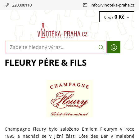
220000110
info
@
vinoteka-praha.cz
0 Kč
0 ks /
FLEURY PÉRE & FILS
Champagne Fleury bylo založeno Emilem Fleurym v roce
1895 a nachází se v jižní části Côte des Bar v malebné