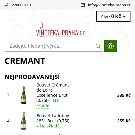
220000110
info
@
vinoteka-praha.cz
0 Kč
0 ks /
CREMANT
NEJPRODÁVANĚJŠÍ
Bouvet Crémant
de Loire
1.
Excellence Brut
335 Kč
(0,75l)
–
Na
skladě
Bouvet-Ladubay
2.
1851 Brut (0,75l)
255 Kč
–
Na skladě