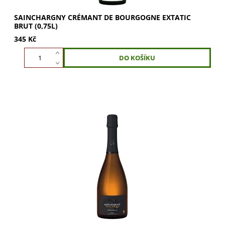
SAINCHARGNY CRÉMANT DE BOURGOGNE EXTATIC
BRUT (0,75L)
345 Kč
Sainchargny Crémant de Bourgogne Immémorial Brut –
víno symbolizující věčnost. Nabízí jemnou vůni lípy a
broskví s ovocným nádechem. Ideální pro...