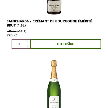
SAINCHARGNY CRÉMANT DE BOURGOGNE ÉMÉRITÉ
BRUT (1,5L)
845 Kč
(–14 %)
720 Kč
Sainchargny Crémant de Bourgogne Extatic Brut – jiskřivý,
svěží a jemný. Ucítíte sušené ovoce a lískové ořechy.
Elegantní ilustrace vinařských...