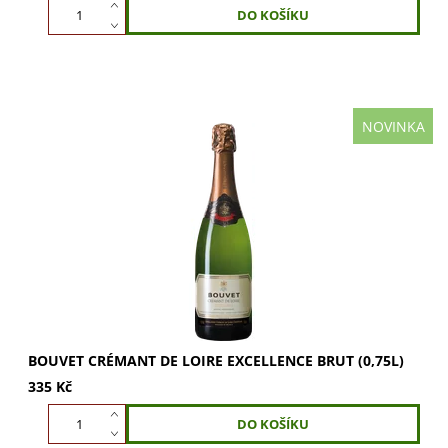
NOVINKA
Bouvet Crémant de Loire Excellence Brut: zlatavá barva s
ovocným buketem medového melounu a hrušek. Jemná
chuť s citrusy a květinovými tóny....
BOUVET CRÉMANT DE LOIRE EXCELLENCE BRUT (0,75L)
335 Kč