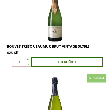
krémová chuť s vyváženými tříslovinami. Doporučujeme
podávat při teplotě 6 - 8 st. Tradiční...
BOUVET TRÉSOR SAUMUR BRUT VINTAGE (0,75L)
425 Kč
NOVINKA
Bouvet Zéro Vintage Saumur Extra Brut je šumivé víno s
jemnou vůní mirabelek a hrušek. Osvěžující chuť s
perfektní kyselinkou a jemným perlením....