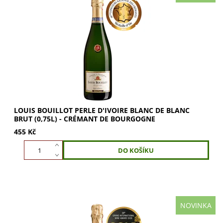
Louis Bouillot Perle d'Ivoire – Blanc de Blancs Crémant de
Bourgogne pro elegantní chvíle. Louis Bouillot
Perled'Ivoire Blanc de Blancs Brut...
LOUIS BOUILLOT PERLE D'IVOIRE BLANC DE BLANC
BRUT (0,75L) - CRÉMANT DE BOURGOGNE
455 Kč
NOVINKA
Louis Bouillot Perle d'Or Millésimé 2019 – vlajkový Grand