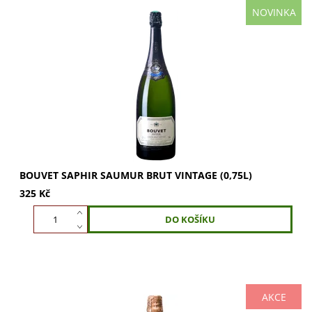
NOVINKA
Bouvet Saphir Saumur Brut Vintage: svěží Crémant s vůní
broskví a citrusů. Chuť zeleného jablka a broskve, plné
tělo a strukturovaná kyselinka....
BOUVET SAPHIR SAUMUR BRUT VINTAGE (0,75L)
325 Kč
AKCE