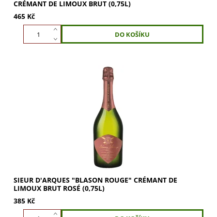
CRÉMANT DE LIMOUX BRUT (0,75L)
465 Kč
Sieur D'Arques Blason Rouge Crémant de Limoux Brut
Rosé okouzlí světle růžovou barvou a jemnými
bublinkami. Užijte si hladký buket s tóny...
SIEUR D'ARQUES "BLASON ROUGE" CRÉMANT DE
LIMOUX BRUT ROSÉ (0,75L)
385 Kč