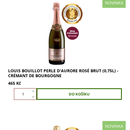
NOVINKA
Louis Bouillot Perle d'Aurore – rosé Crémant de
Bourgogne s barvou úsvitu. Louis BouillotPerle d'Aurore
Rosé Brut je elegantní růžový Crémant...
LOUIS BOUILLOT PERLE D'AURORE ROSÉ BRUT (0,75L) -
CRÉMANT DE BOURGOGNE
465 Kč
NOVINKA