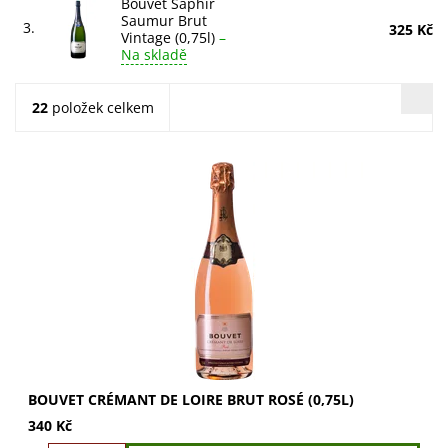
Bouvet Saphir
Saumur Brut
3.
325 Kč
Vintage (0,75l)
–
Na skladě
22
položek celkem
Bouvet Crémant de Loire Brut Rosé: elegantní lososová
barva, vůně malin a broskví. Chuť lesního ovoce a
osvěžujícího rybízu. Harmonický a silný....
BOUVET CRÉMANT DE LOIRE BRUT ROSÉ (0,75L)
340 Kč