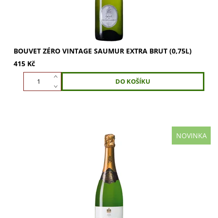
BOUVET ZÉRO VINTAGE SAUMUR EXTRA BRUT (0,75L)
415 Kč
NOVINKA
Bouvet-Ladubay 1851, svěží Crémant s citrusovými tóny,
melounem a květy. Jemná brioška s nádechem kouře.
Vychutnejte hedvábnou strukturu, minerální...