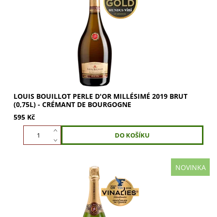
Eminent Crémant de Bourgogne. Louis Bouillot Perle d'Or
Millésimé 2019 je...
LOUIS BOUILLOT PERLE D'OR MILLÉSIMÉ 2019 BRUT
(0,75L) - CRÉMANT DE BOURGOGNE
595 Kč
NOVINKA
Louis Bouillot Perle de Vigne Brut – klasický Crémant de
Bourgogne s duší regionu. Louis Bouillot Perle de Vigne
Brut je klasický Crémant de...