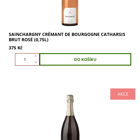
SAINCHARGNY CRÉMANT DE BOURGOGNE CATHARSIS
BRUT ROSÉ (0,75L)
375 Kč
AKCE
Sainchargny Crémant de Bourgogne Émérité Brut 1,5l
oslní zlatavým odstínem a vůní ovoce, květů a lískových
oříšků. Bohatá chuť s dubovým závěrem....