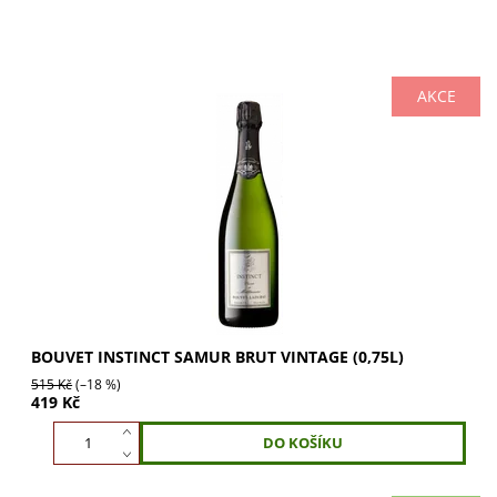
AKCE
Bouvet Instinct Samur Brut Vintage: špičkové šumivé víno
s označením Grand Cru. Směs Chardonnay dodává svěží
ovocné a citrusové tóny. Ideální pro...
BOUVET INSTINCT SAMUR BRUT VINTAGE (0,75L)
515 Kč
(–18 %)
419 Kč