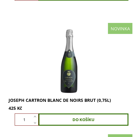
NOVINKA
Joseph Cartron Blanc de Noirs Brut: Osvěžující Crémant s
krémovou pěnou. Vyrobený tradiční metodou z hroznů
Pinot Noir. Perfektní aperitiv, extra...
JOSEPH CARTRON BLANC DE NOIRS BRUT (0,75L)
425 Kč