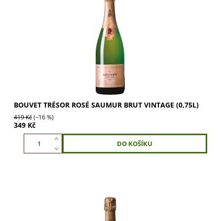
„Vzácné“ cuvée. Po dlouhých měsících v dubových sudech
získává Trésor Rosé jemnou sofistikovanou chuť. Má
lososově růžovou barvu a vůni fialových...
BOUVET TRÉSOR ROSÉ SAUMUR BRUT VINTAGE (0,75L)
419 Kč
(–16 %)
349 Kč
aroma briošek a citrusů, na které navazuje jemná,