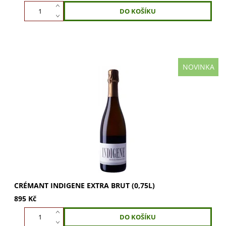
NOVINKA
Crémant Indigene Extra Brut z Jury: intenzivní a bohaté
perlení, minerální aroma a ovocitý charakter. Plnější tělo a
svěží dochuť. Perfektní pro...
CRÉMANT INDIGENE EXTRA BRUT (0,75L)
895 Kč