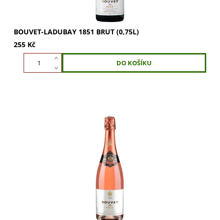
BOUVET-LADUBAY 1851 BRUT (0,75L)
255 Kč
Objevte Bouvet-Ladubay Klassich 1851 Rosé s lososově
růžovou barvou. Vychutnejte citrusové tóny, červený rybíz
a maliny. Krémová chuť s jemným...