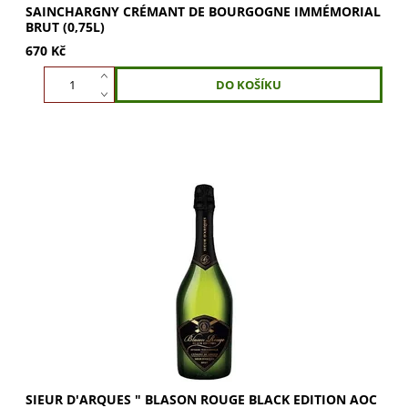
SAINCHARGNY CRÉMANT DE BOURGOGNE IMMÉMORIAL
BRUT (0,75L)
670 Kč
Sieur D'Arques Blason Rouge Black Edition AOC Crémant
de Limoux Brut. Elegantní šumivé víno z Limoux s jemnou
pěnou a vůní sušeného ovoce a koření....
SIEUR D'ARQUES " BLASON ROUGE BLACK EDITION AOC