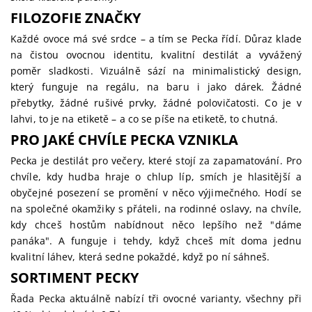
FILOZOFIE ZNAČKY
Každé ovoce má své srdce – a tím se Pecka řídí. Důraz klade
na čistou ovocnou identitu, kvalitní destilát a vyvážený
poměr sladkosti. Vizuálně sází na minimalistický design,
který funguje na regálu, na baru i jako dárek. Žádné
přebytky, žádné rušivé prvky, žádné polovičatosti. Co je v
lahvi, to je na etiketě – a co se píše na etiketě, to chutná.
PRO JAKÉ CHVÍLE PECKA VZNIKLA
Pecka je destilát pro večery, které stojí za zapamatování. Pro
chvíle, kdy hudba hraje o chlup líp, smích je hlasitější a
obyčejné posezení se promění v něco výjimečného. Hodí se
na společné okamžiky s přáteli, na rodinné oslavy, na chvíle,
kdy chceš hostům nabídnout něco lepšího než "dáme
panáka". A funguje i tehdy, když chceš mít doma jednu
kvalitní láhev, která sedne pokaždé, když po ní sáhneš.
SORTIMENT PECKY
Řada Pecka aktuálně nabízí tři ovocné varianty, všechny při