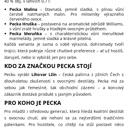
40 % obj. v lahvích 0,7 l:
Pecka Malina
– šťavnatá, jemně sladká, s plnou vůní
čerstvě natrhaných malin. Pro milovníky výrazného
červeného ovoce.
Pecka Hruška
– postavená na aromatické odrůdě Williams,
s vůní zralé hrušky a hladkým ovocným průběhem.
Pecka Meruňka
– s charakteristickou vůní meruňkové
marmelády, jemně sladká a krásně pitelná.
Každá varianta je sama o sobě výrazná, dohromady tvoří
trojici, která pokryje různé chuťové preference – ať už hostíš,
daruješ, nebo si vybíráš jen pro sebe.
KDO ZA ZNAČKOU PECKA STOJÍ
Pecku vyrábí
Lihovar Lžín
– česká palírna z jižních Čech s
dlouholetou zkušeností s ovocnými destiláty. Pecka má za
sebou jak řemeslné, tak obchodní zázemí – a koncový
zákazník dostává produkt s jasným původem.
PRO KOHO JE PECKA
Pro mladší i středovou generaci, která hledá kvalitní destilát
s ovocnou chutí, ale nehoní se za nejtvrdšími tradičními
pálenkami. Pro hostitele, co chtějí na stůl postavit něco