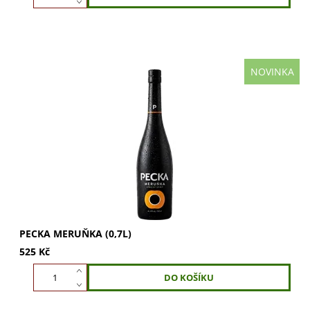
NOVINKA
Pecka Meruňka 0,7 l – meruňková specialita s vůní
marmelády. Pecka Meruňka je moderní ovocná specialita
s meruňkovým destilátem z...
PECKA MERUŇKA (0,7L)
525 Kč