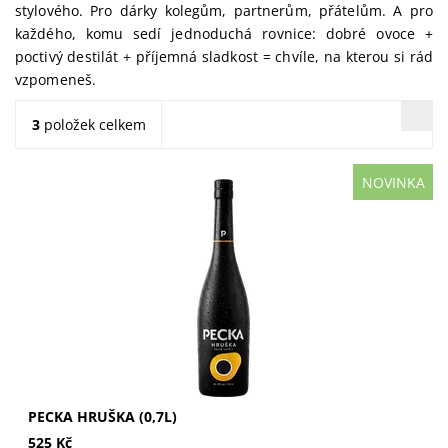
stylového. Pro dárky kolegům, partnerům, přátelům. A pro
každého, komu sedí jednoduchá rovnice: dobré ovoce +
poctivý destilát + příjemná sladkost = chvíle, na kterou si rád
vzpomeneš.
3
položek celkem
NOVINKA
Pecka Hruška 0,7 l – hrušková specialita s podpisem
odrůdy Williams. Pecka Hruška je moderní ovocná
specialita s hruškovým destilátem z...
PECKA HRUŠKA (0,7L)
525 Kč