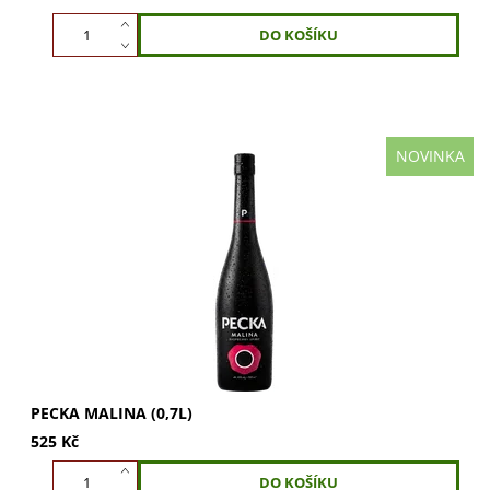
NOVINKA
Pecka Malina 0,7 l – ovocná specialita, která dělá z večera
Pecku. Pecka Malina je moderní ovocná specialita s
malinovým destilátem z Lihovaru...
PECKA MALINA (0,7L)
525 Kč