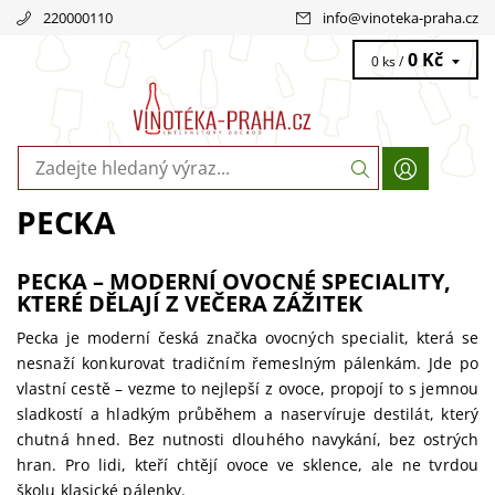
220000110
info
@
vinoteka-praha.cz
0 Kč
0 ks /
PECKA
PECKA – MODERNÍ OVOCNÉ SPECIALITY,
KTERÉ DĚLAJÍ Z VEČERA ZÁŽITEK
Pecka je moderní česká značka ovocných specialit, která se
nesnaží konkurovat tradičním řemeslným pálenkám. Jde po
vlastní cestě – vezme to nejlepší z ovoce, propojí to s jemnou
sladkostí a hladkým průběhem a naservíruje destilát, který
chutná hned. Bez nutnosti dlouhého navykání, bez ostrých
hran. Pro lidi, kteří chtějí ovoce ve sklence, ale ne tvrdou
školu klasické pálenky.