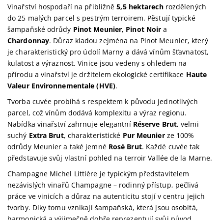
Vinařství hospodaří na přibližně
5,5 hektarech
rozdělených
do 25 malých parcel s pestrým terroirem. Pěstují typické
šampaňské odrůdy
Pinot Meunier, Pinot Noir
a
Chardonnay
. Důraz kladou zejména na Pinot Meunier, který
je charakteristický pro údolí Marny a dává vínům šťavnatost,
kulatost a výraznost. Vinice jsou vedeny s ohledem na
přírodu a vinařství je držitelem ekologické certifikace
Haute
Valeur Environnementale (HVE)
.
Tvorba cuvée probíhá s respektem k původu jednotlivých
parcel, což vínům dodává komplexitu a výraz regionu.
Nabídka vinařství zahrnuje elegantní
Réserve Brut
, velmi
suchý
Extra Brut
, charakteristické
Pur Meunier
ze 100%
odrůdy Meunier a také jemné
Rosé Brut
. Každé cuvée tak
představuje svůj vlastní pohled na terroir Vallée de la Marne.
Champagne Michel Littière je typickým představitelem
nezávislých vinařů Champagne – rodinný přístup, pečlivá
práce ve vinicích a důraz na autenticitu stojí v centru jejich
tvorby. Díky tomu vznikají šampaňská, která jsou osobitá,
harmonická a výjimečně dobře reprezentují svůj původ.