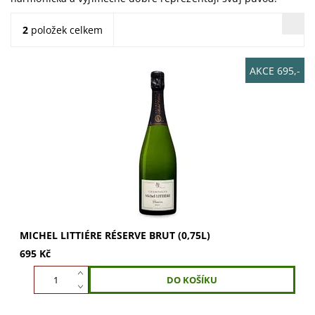
2
položek celkem
AKCE 695,-
Michel Littiére Réserve Brut (0,75l) – osvěžující, kulatá a
ovocná chuť s tóny broskve, jablek a briošek. Ideální k
oslavám. Kupte nyní a...
MICHEL LITTIÉRE RÉSERVE BRUT (0,75L)
695 Kč