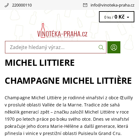
220000110
info
@
vinoteka-praha.cz
0 Kč
0 ks /
MICHEL LITTIERE
CHAMPAGNE MICHEL LITTIÈRE
Champagne Michel Littière je rodinné vinařství z obce Œuilly
v proslulé oblasti Vallée de la Marne. Tradice zde sahá
několik generací zpět – značku založil Michel Littière v roce
1970 po letech práce po boku svého otce. Dnes ve vinařství
pokračuje jeho dcera Marie-Hélène a další generace, která
přinesla i vinice v prestižní oblasti Puisieulx Grand Cru.