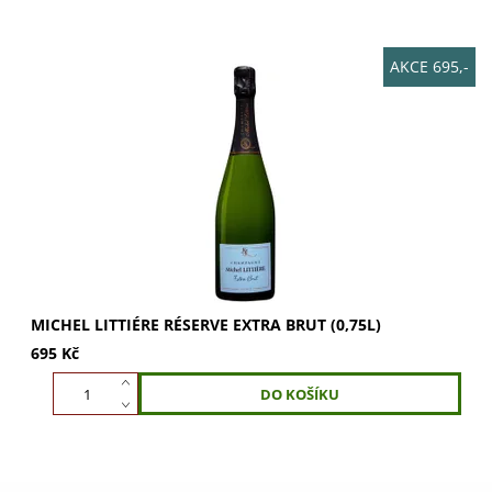
AKCE 695,-
Michel Littiére Réserve Extra Brut: osvěžující, kulatá a
ovocná chuť s tóny broskví, jablek a oříšků. Ideální na
každou příležitost. Objevte...
MICHEL LITTIÉRE RÉSERVE EXTRA BRUT (0,75L)
695 Kč