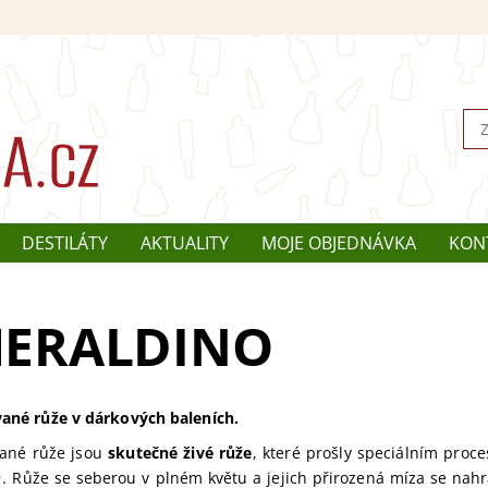
DESTILÁTY
AKTUALITY
MOJE OBJEDNÁVKA
KON
ERALDINO
vané růže v dárkových baleních.
vané růže jsou
skutečné živé růže
, které prošly speciálním pro
.
Růže se seberou v plném květu a jejich přirozená míza se nah