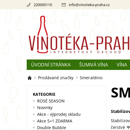
220000110
info
@
vinoteka-praha.cz
ÚVODNÍ STRÁNKA
ŠUMIVÁ VÍNA
VÍNA
REKLAMACE
O ŠAMPAŇSKÉM
Prodávané značky
Smeraldino
SM
KATEGORIE
ROSÉ SEASON
Novinky
Stabilizo
Akce - výprodej skladu
Stabilizo
Akce 5+1 ZDARMA
čerstvé 
Double Bubble