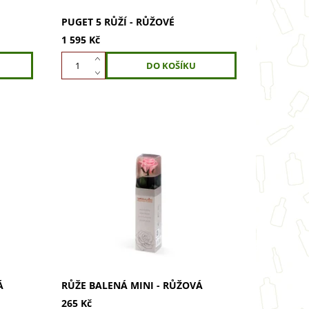
PUGET 5 RŮŽÍ - RŮŽOVÉ
1 595 Kč
Darujte růži balenou Mini,
Vydrží
stabilizovanou růžovou růži. Vydrží
držbu.
věčně bez vody, nevyžaduje údržbu.
Perfektní dekorace do bytu i
kanceláře. Dokonalý...
Á
RŮŽE BALENÁ MINI - RŮŽOVÁ
265 Kč