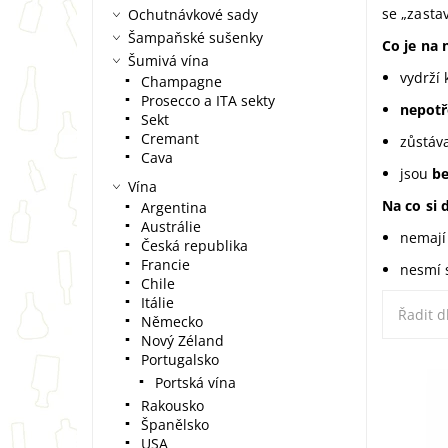
se „zasta
Ochutnávkové sady
Šampaňské sušenky
Co je na 
Šumivá vína
vydrží
Champagne
Prosecco a ITA sekty
nepotř
Sekt
Cremant
zůstáv
Cava
jsou
b
Vína
Na co si 
Argentina
Austrálie
nemají
Česká republika
Francie
nesmí s
Chile
Itálie
Řadit d
Německo
Nový Zéland
Portugalsko
Portská vína
Darujte 
Rakousko
skleněn
Španělsko
aranži s
USA