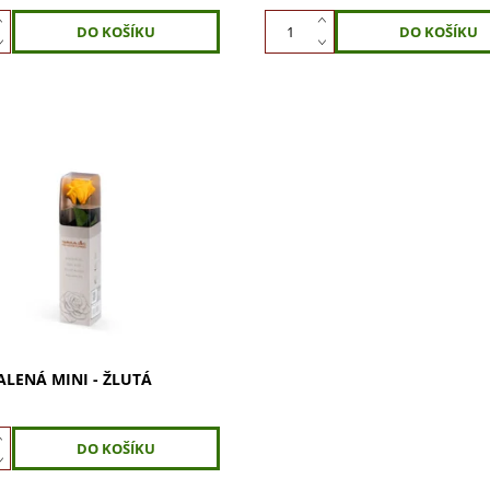
 růži balenou Mini,
ovanou žlutou růži. Vydrží
ez vody, nevyžaduje údržbu.
ní dekorace do bytu i
ře. Dokonalý...
ALENÁ MINI - ŽLUTÁ