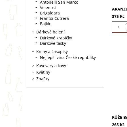
Antonelli San Marco
Velenosi
ARANŽE
Brigaldara
375 Kč
Frantoi Cutrera
Bajkin
Dárková balení
Dárkové krabičky
Dárkové tašky
Knihy a časopisy
Nejlepší vína České republiky
Kávovary a kávy
Darujte
Květiny
stabiliz
věčně b
Značky
Perfekt
kancelá
RŮŽE B
265 Kč