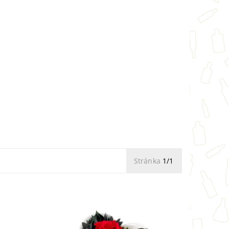
Stránka
1/1
na
Darujte aranži červené růže v
aranži
keramickém srdíčku. Jedná se o
 v
aranži stabilizované červené růže v