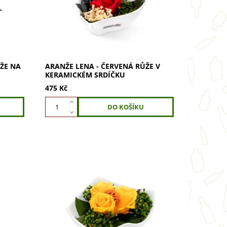
 bez
dárkové krabičce. Vydrží věčně bez
vody,...
ŽE NA
ARANŽE LENA - ČERVENÁ RŮŽE V
KERAMICKÉM SRDÍČKU
475 Kč
rvenou
Darujte aranži žlutých růží v
se o
keramické misce. Jedná se o aranži
ůže,
stabilizovaných žlutých růží v dárkové
v
krabičce. Vydrží věčně bez vody,
nevyžadují...