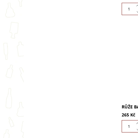
Darujte
stabiliz
věčně b
Perfekt
kancelá
RŮŽE B
265 Kč