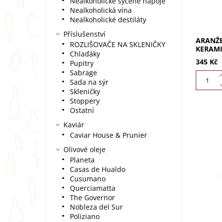
Nealkoholické sycené nápoje
Nealkoholická vína
Nealkoholické destiláty
Příslušenství
ARANŽE
ROZLIŠOVAČE NA SKLENIČKY
KERAM
Chlaďáky
345 Kč
Pupitry
Sabrage
Sada na sýr
Skleničky
Stoppery
Ostatní
Kaviár
Caviar House & Prunier
Olivové oleje
Darujte
Planeta
v dárko
stabili
Casas de Hualdo
drží ov
Cusumano
Querciamatta
The Governor
Nobleza del Sur
Poliziano