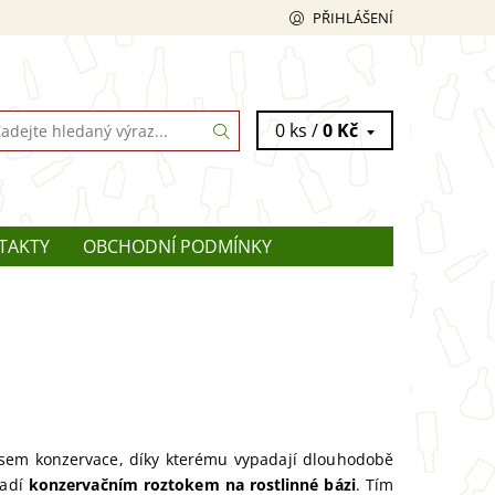
PŘIHLÁŠENÍ
0 ks /
0 Kč
TAKTY
OBCHODNÍ PODMÍNKY
cesem konzervace, díky kterému vypadají dlouhodobě
radí
konzervačním roztokem na rostlinné bázi
. Tím