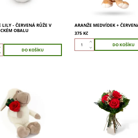
 LILY - ČERVENÁ RŮŽE V
ARANŽE MEDVÍDEK + ČERVEN
ICKÉM OBALU
375 Kč
 aranži ovečky s červenou růží
Darujte kytici růži balenou v d
vé krabičce. Jedná se o aranži
krabičce - stabilizované červen
zované červené růže, kterou
Vydrží věčně bez vody, nevyža
ečka, zabalenou v dárkové...
údržbu. Perfektní dekorace do
i...