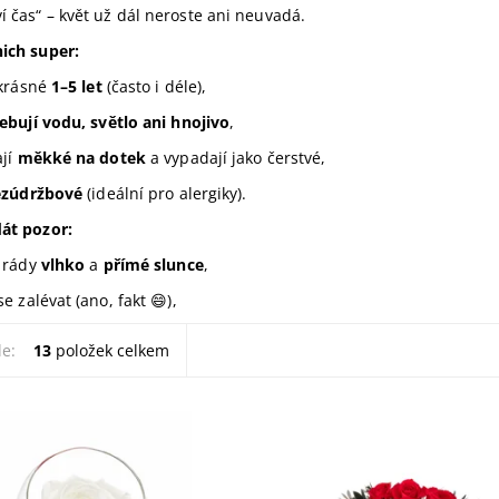
ví čas“ – květ už dál neroste ani neuvadá.
nich super:
 krásné
1–5 let
(často i déle),
ebují vodu, světlo ani hnojivo
,
ají
měkké na dotek
a vypadají jako čerstvé,
ezúdržbové
(ideální pro alergiky).
dát pozor:
 rády
vlhko
a
přímé slunce
,
e zalévat (ano, fakt 😄),
le:
13
položek celkem
aranži bílé růže ve
Darujte aranži červených růží 
ém obalu / kouli. Jedná se o
keramickém tácku. Jedná se o 
tabilizované bílé růže v
stabilizovaných červených růží