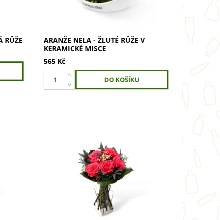
Á RŮŽE
ARANŽE NELA - ŽLUTÉ RŮŽE V
KERAMICKÉ MISCE
565 Kč
árkové
Darujte kytici pěti růži balenou v
é růže.
dárkové krabičce - stabilizované
dují
růžové růže. Vydrží věčně bez vody,
 bytu
nevyžadují údržbu. Perfektní
dekorace do...