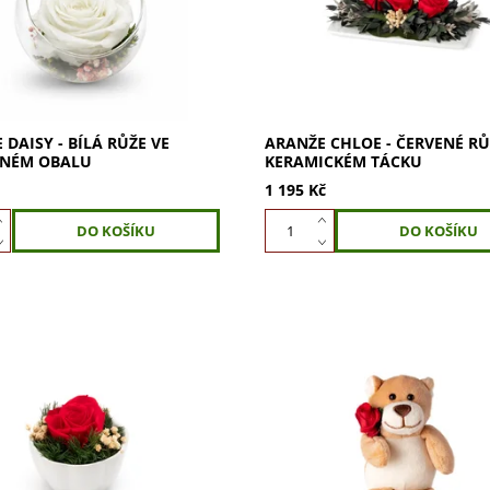
 krabičce. Vydrží věčně bez
dárkové krabičce. Vydrží věčně
vody,...
 DAISY - BÍLÁ RŮŽE VE
ARANŽE CHLOE - ČERVENÉ RŮ
ĚNÉM OBALU
KERAMICKÉM TÁCKU
1 195 Kč
 aranži červené růže v
Darujte aranži medvídka s če
kém obalu / květináčku. Jedná
růží v dárkové krabičce. Jedná 
anži stabilizované červené
aranži stabilizované červené r
dárkové krabičce. Vydrží věčně
kterou drží ovečka, zabalenou 
dárkové...