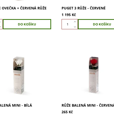
 OVEČKA + ČERVENÁ RŮŽE
PUGET 3 RŮŽE - ČERVENÉ
1 195 Kč
 růži balenou Mini,
Darujte růži balenou Mini,
ovanou bílou růži. Vydrží
stabilizovanou červenou růži. 
ez vody, nevyžaduje údržbu.
věčně bez vody, nevyžaduje ú
ní dekorace do bytu i
Perfektní dekorace do bytu i
ře. Dokonalý...
kanceláře. Dokonalý...
ALENÁ MINI - BÍLÁ
RŮŽE BALENÁ MINI - ČERVEN
265 Kč