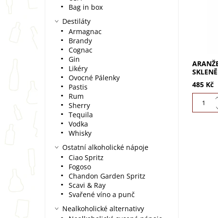
dárkové
Bag in box
vody,...
Destiláty
Armagnac
Brandy
Cognac
Gin
ARANŽE
Likéry
SKLEN
Ovocné Pálenky
485 Kč
Pastis
Rum
Sherry
Tequila
Vodka
Whisky
Ostatní alkoholické nápoje
Ciao Spritz
Fogoso
Darujte
Chandon Garden Spritz
keramic
Scavi & Ray
se o ar
Svařené víno a punč
růže v 
bez...
Nealkoholické alternativy