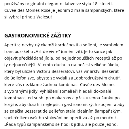
používány originální elegantní lahve ve stylu 18. století.
Cuvée des Moines Rosé je jedním z mála šampaňských, které
si vybral princ z Walesu!
GASTRONOMICKÉ ZÁŽITKY
Aperitiv, nezbytný okamžik srdečnosti a sdílení, je symbolem
francouzského „Art de vivre“ (umění žít). Je to šance jak
objevit předkládaná jídla, od nejjednodušších receptů až po
ty nejnáročnější. V tomto duchu a na počest velkého úkolu,
který byl uložen Victoru Besseratovi, vás vinařství Besserat
de Bellefon zve, abyste se vydali za „dobrodružstvím chutí“,
které vás nezklame žádnou kombinací Cuvée des Moines
s vybranými jídly. Vyhlášení someliéři hledali dokonalé
kombinace, od sushi po makarony a přes uzenou šunku po
korýše, aby dosáhli nejlepších gastronomických spojení a aby
se značka Besserat de Bellefon stala ideálním šampaňským,
společníkem vašeho stolování od aperitivu až po moučník.
„Řada typů šampaňského se hodí k jídlu, ale pouze jedno,