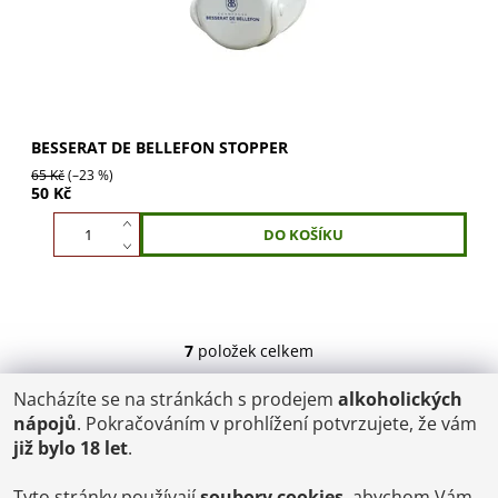
BESSERAT DE BELLEFON STOPPER
65 Kč
(–23 %)
50 Kč
7
položek celkem
Nacházíte se na stránkách s prodejem
alkoholických
POŠTOVNÉ
nápojů
. Pokračováním v prohlížení potvrzujete, že vám
ČR: od 95,-
již bylo 18 let
.
SK: 350,-
EU: 1200,-
€ = 24,00 CZK
Tyto stránky používají
soubory cookies
, abychom Vám