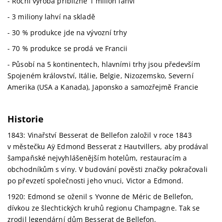
- Roční výroba přibližně 1 milion lahví
- 3 miliony lahví na skladě
- 30 % produkce jde na vývozní trhy
- 70 % produkce se prodá ve Francii
- Působí na 5 kontinentech, hlavními trhy jsou především
Spojeném království, Itálie, Belgie, Nizozemsko, Severní
Amerika (USA a Kanada), Japonsko a samozřejmě Francie
Historie
1843: Vinařství Besserat de Bellefon založil v roce 1843
v městečku Aÿ Edmond Besserat z Hautvillers, aby prodával
šampaňské nejvyhlášenějším hotelům, restauracím a
obchodníkům s víny. V budování pověsti značky pokračovali
po převzetí společnosti jeho vnuci, Victor a Edmond.
1920: Edmond se oženil s Yvonne de Méric de Bellefon,
dívkou ze šlechtických kruhů regionu Champagne. Tak se
zrodil legendární dům Besserat de Bellefon.