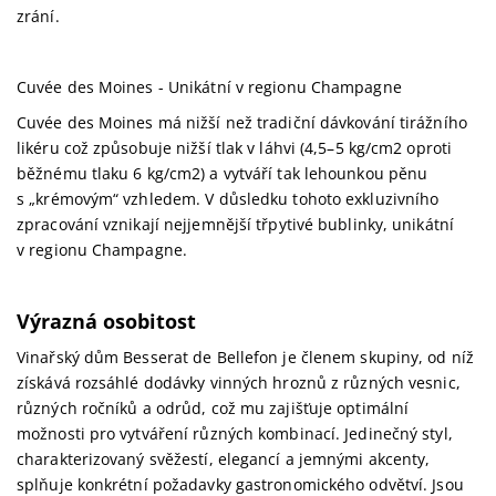
zrání.
Cuvée des Moines - Unikátní v regionu Champagne
Cuvée des Moines má nižší než tradiční dávkování tirážního
likéru což způsobuje nižší tlak v láhvi (4,5–5 kg/cm2 oproti
běžnému tlaku 6 kg/cm2) a vytváří tak lehounkou pěnu
s „krémovým“ vzhledem. V důsledku tohoto exkluzivního
zpracování vznikají nejjemnější třpytivé bublinky, unikátní
v regionu Champagne.
Výrazná osobitost
Vinařský dům Besserat de Bellefon je členem skupiny, od níž
získává rozsáhlé dodávky vinných hroznů z různých vesnic,
různých ročníků a odrůd, což mu zajišťuje optimální
možnosti pro vytváření různých kombinací. Jedinečný styl,
charakterizovaný svěžestí, elegancí a jemnými akcenty,
splňuje konkrétní požadavky gastronomického odvětví. Jsou