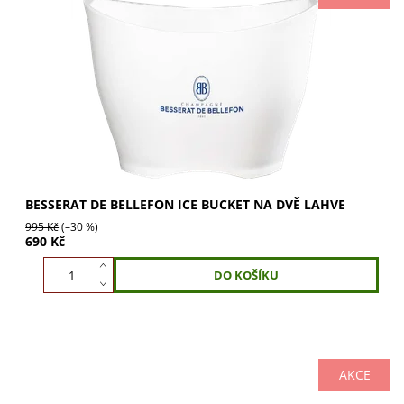
Bílý plastový chlaďák BESSERAT DE BELLEFON na 2 lahve
vína, prosecca či šampaňského. Ideální pro oslavy díky
elegantnímu vzhledu. Naplňte ledem a...
BESSERAT DE BELLEFON ICE BUCKET NA DVĚ LAHVE
995 Kč
(–30 %)
690 Kč
AKCE