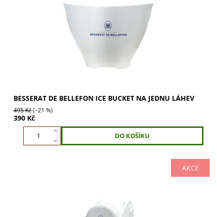
BESSERAT DE BELLEFON bílý ice bucket na 1 láhev. Ideální
na víno, prosecco i šampaňské. Stylový a odolný, perfektní
pro oslavy. Naplňte ledem a...
BESSERAT DE BELLEFON ICE BUCKET NA JEDNU LÁHEV
495 Kč
(–21 %)
390 Kč
AKCE
BESSERAT DE BELLEFON stopper pro dokonalé uzavření
lahve. Udrží tlak i bublinky díky pružině a gumě. Nakupte
nyní a zajistěte svěžest!