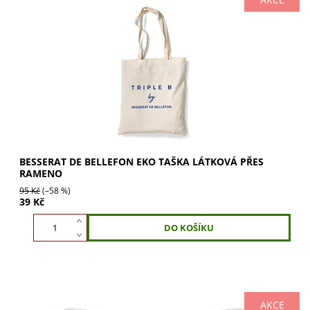
BESSERAT DE BELLEFON EKO taška látková přes rameno.
Praktický doplněk na nákup i jako stylová taška na dvě
láhve vína. Perfektní jako dárek s lahví...
BESSERAT DE BELLEFON EKO TAŠKA LÁTKOVÁ PŘES
RAMENO
95 Kč
(–58 %)
39 Kč
AKCE