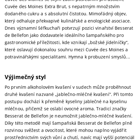
Cuvée des Moines Extra Brut, s nepatrným množstvím
dodaného cukru a s absolutní čistotou. Mimořádný objev,
který odhaluje překvapivé kulinářské a enologické asociace.
Dnes významní šéfkuchaři potvrzují pozici vinařství Besserat
de Bellefon jako dodavatele ideálního šampaňského pro
gastronomické příležitosti, kde vznikají „božské jídelníčky“,
které oslavují dokonalou souhru mezi Cuvée des Moines a
potravinářskými specialitami. Hymna k probuzení smyslů...
Výjimečný styl
Po prvním alkoholovém kvašení v sudech může proběhnout
druhé kvašení nazvané „jablečno-mléčné kvašení“. Při tomto
postupu dochází k přeměně kyseliny jablečné na kyselinu
mléčnou, přičemž se oslabí ovocné aroma. Tradicí značky
Besserat de Bellefon je neumožnit jablečno-mléčné kvašení.
Díky této metodě mají šampaňská Besserat de Bellefon plně
rozvinou svěžest a ovocitost, které mohou naplno vyjádřit
prostřednictvím svých vůní a chutí, navíc mají vyšší potenciál