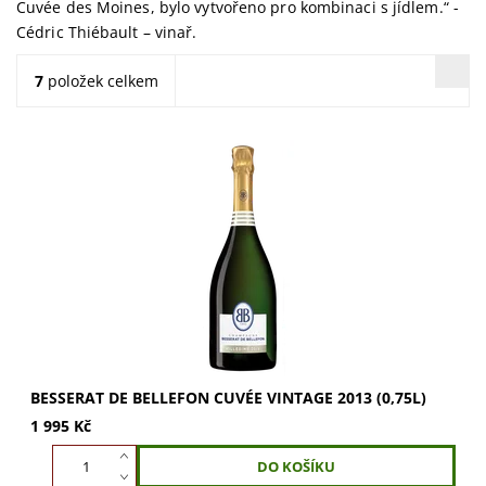
Cuvée des Moines, bylo vytvořeno pro kombinaci s jídlem.“ -
Cédric Thiébault – vinař.
7
položek celkem
BESSERAT DE BELLEFON Cuvée Vintage 2013: komplexní
šampaňské s tóny květů, citrusů a pražených mandlí.
Plná, minerální chuť s osvěžující svěžestí a...
BESSERAT DE BELLEFON CUVÉE VINTAGE 2013 (0,75L)
1 995 Kč