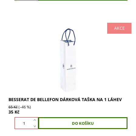
AKCE
Elegantní dárková taška Besserat de Bellefon na 1 láhev.
Perfektní obal pro šampaňské, který promění každou
láhev v luxusní dárek. Získejte ji nyní!
BESSERAT DE BELLEFON DÁRKOVÁ TAŠKA NA 1 LÁHEV
65 Kč
(–46 %)
35 Kč