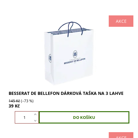
AKCE
Dárková taška Besserat de Bellefon na 3 lahve. Ideální pro
stylové balení vašich oblíbených šampaňských. Vytvořte
dokonalý dárek s elegancí. Kupte...
BESSERAT DE BELLEFON DÁRKOVÁ TAŠKA NA 3 LAHVE
145 Kč
(–73 %)
39 Kč
AKCE