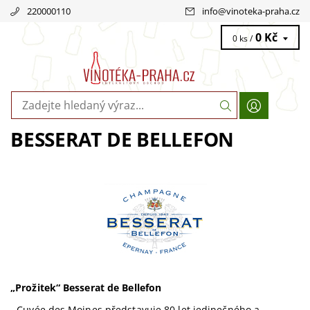
220000110
info
@
vinoteka-praha.cz
0 Kč
0 ks /
BESSERAT DE BELLEFON
„Prožitek“ Besserat de Bellefon
- Cuvée des Moines představuje 80 let jedinečného a