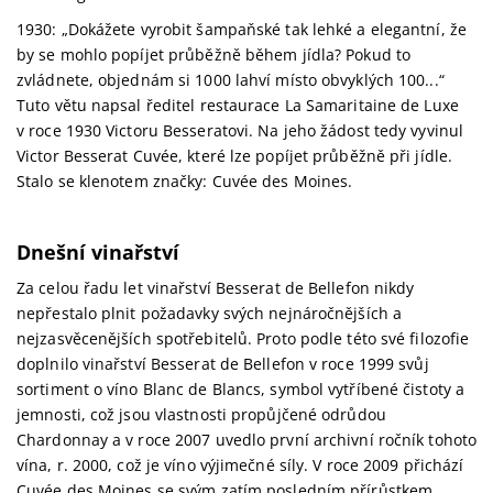
1930: „Dokážete vyrobit šampaňské tak lehké a elegantní, že
by se mohlo popíjet průběžně během jídla? Pokud to
zvládnete, objednám si 1000 lahví místo obvyklých 100...“
Tuto větu napsal ředitel restaurace La Samaritaine de Luxe
v roce 1930 Victoru Besseratovi. Na jeho žádost tedy vyvinul
Victor Besserat Cuvée, které lze popíjet průběžně při jídle.
Stalo se klenotem značky: Cuvée des Moines.
Dnešní vinařství
Za celou řadu let vinařství Besserat de Bellefon nikdy
nepřestalo plnit požadavky svých nejnáročnějších a
nejzasvěcenějších spotřebitelů. Proto podle této své filozofie
doplnilo vinařství Besserat de Bellefon v roce 1999 svůj
sortiment o víno Blanc de Blancs, symbol vytříbené čistoty a
jemnosti, což jsou vlastnosti propůjčené odrůdou
Chardonnay a v roce 2007 uvedlo první archivní ročník tohoto
vína, r. 2000, což je víno výjimečné síly. V roce 2009 přichází
Cuvée des Moines se svým zatím posledním přírůstkem,