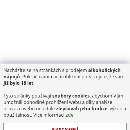
Nacházíte se na stránkách s prodejem
alkoholických
POŠTOVNÉ
nápojů
. Pokračováním v prohlížení potvrzujete, že vám
ČR: od 95,-
již bylo 18 let
.
SK: 350,-
EU: 1200,-
€ = 24,00 CZK
Tyto stránky používají
soubory cookies
, abychom Vám
umožnili pohodlné prohlížení webu a díky analýze
Dopravy a Platby
provozu webu neustále
zlepšovali jeho funkce
, výkon a
Jsme internetový obchod, osobní odběr není možný.
použitelnost. Více informací
zde
.
NASTAVENÍ