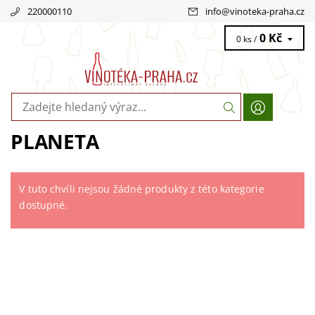
220000110
info
@
vinoteka-praha.cz
0 Kč
0 ks /
PLANETA
V tuto chvíli nejsou žádné produkty z této kategorie
dostupné.