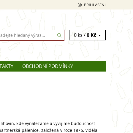
PŘIHLÁŠENÍ
0 ks /
0 Kč
TAKTY
OBCHODNÍ PODMÍNKY
í lihovin, kde vynalézáme a vyvíjíme budoucnost
partnerská pálenice, založená v roce 1875, viděla