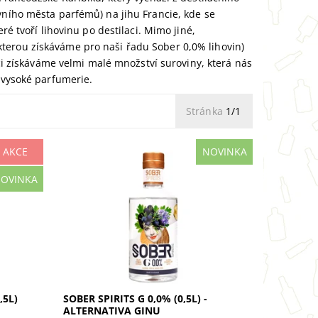
vního města parfémů) na jihu Francie, kde se
ré tvoří lihovinu po destilaci. Mimo jiné,
terou získáváme pro naši řadu Sober 0,0% lihovin)
kci získáváme velmi malé množství suroviny, která nás
i vysoké parfumerie.
Stránka
1/1
AKCE
NOVINKA
Sober Spirits G 0,0% je dokonalá
OVINKA
ého
nealko alternativa ginu. Vychutnejte
avého
si autentickou vůni s tóny krvavého
pomeranče a hořce. Redestilace z...
,5L)
SOBER SPIRITS G 0,0% (0,5L) -
ALTERNATIVA GINU