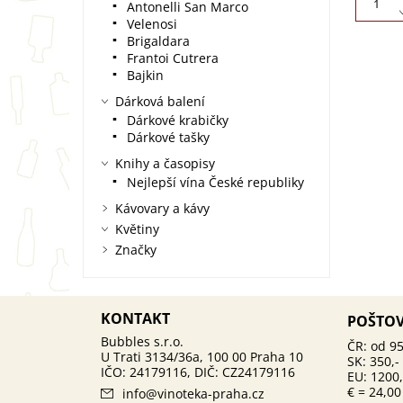
Antonelli San Marco
Velenosi
Brigaldara
Frantoi Cutrera
Bajkin
Dárková balení
Dárkové krabičky
Dárkové tašky
Knihy a časopisy
Nejlepší vína České republiky
Kávovary a kávy
Květiny
Značky
KONTAKT
POŠTO
ČR: od 95
SK: 350,-
EU: 1200,
€ = 24,00
info
@
vinoteka-praha.cz