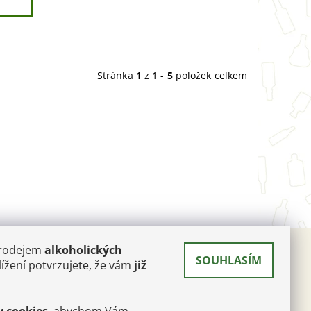
Stránka
1
z
1
-
5
položek celkem
prodejem
alkoholických
SOUHLASÍM
 A
ížení potvrzujete, že vám
již
RÉ