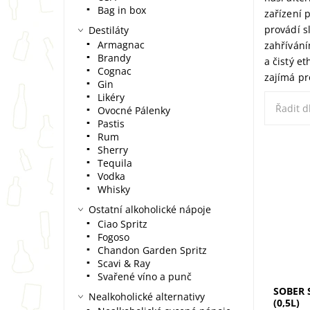
Bag in box
zařízení 
provádí s
Destiláty
Armagnac
zahřívání
Brandy
a čistý e
Cognac
zajímá pr
Gin
Likéry
Řadit d
Ovocné Pálenky
Pastis
Rum
Sherry
Tequila
Sober S
Vodka
nealkoh
Whisky
italskéh
bohatou
Ostatní alkoholické nápoje
lískovýc
Ciao Spritz
Fogoso
Chandon Garden Spritz
Scavi & Ray
Svařené víno a punč
SOBER 
Nealkoholické alternativy
(0,5L)