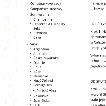
nejlepší 
Ochutnávkové sady
uchovával
Šampaňské sušenky
Šumivá vína
Champagne
Prosecco a ITA sekty
PŘÍBĚH Z
Sekt
Krok 1: N
Cremant
lihovinam
Cava
si Calixt
Vína
recepty v
Argentina
Austrálie
Vybaven p
Česká republika
ochutnává
Francie
zapotřebí 
Chile
Itálie
Německo
Nový Zéland
OD SKUTE
Portugalsko
Krok 2: Z
Portská vína
vytvořit 
Rakousko
stalo jej
Španělsko
USA
naší alte