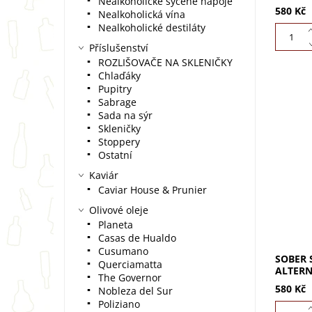
Nealkoholické sycené nápoje
580 Kč
Nealkoholická vína
Nealkoholické destiláty
Příslušenství
ROZLIŠOVAČE NA SKLENIČKY
Chlaďáky
Pupitry
Sabrage
Sada na sýr
Skleničky
Sober S
Stoppery
alterna
Ostatní
karibsk
pravého
Kaviár
dřeva,..
Caviar House & Prunier
Olivové oleje
Planeta
Casas de Hualdo
Cusumano
SOBER S
Querciamatta
ALTER
The Governor
580 Kč
Nobleza del Sur
Poliziano