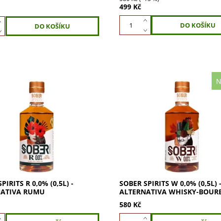
499 Kč
N
pirits R 0,0% je nealkoholická
Sober Spirits W 0,0% je nealko
tiva rumu s autentickou chutí
alternativa whisky-bourbon s
ého rumu. Redestilace z
autentickou chutí. Vyrábí se z t
 rumu. Vychutnejte tóny
whisky redestilací s dubovou k
.
Vychutnejte...
PIRITS R 0,0% (0,5L) -
SOBER SPIRITS W 0,0% (0,5L) 
NATIVA RUMU
ALTERNATIVA WHISKY-BOUR
580 Kč