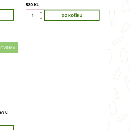
580 Kč
OVINKA
říleté
ůrou.
-
BON