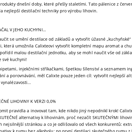
produkty dnešní doby, které přešly staletími. Tato pálenice z červen
a nejlepší destilační techniky pro výrobu lihovin.
AČAL V JEHO KUCHYNI…
aučit se umění destilace od základů a vytvořit úžasné „kuchyňské“ 
i, která umožnila Calixteovi vytvořit kompletní mapu aromat a chutí
e pořídil malou destilační jednotku, aby se mohl naučit vše od zák
e své kuchyni!
ipetami, injekčními stříkačkami, špetkou šílenství a seznamem ing
ní a porovnávání, měl Calixte pouze jeden cíl: vytvořit nejlepší al
vynalézavosti...
ČNÉ LIHOVINY K VERZI 0,0%
lomit pravidla a inovovat tam, kde nikdo jiný nepodnikl krok! Cal
SKUTEČNÉ alternativy k lihovinám, proč nezačít SKUTEČNÝMI lihovina
ich nejsilnější stránkou a co je odlišovalo od všech konkurentů: e
rnativy k rumu bez alkoholu: po první destilaci skutečného rumu z 