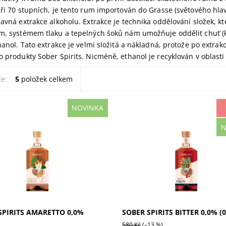
při 70 stupních, je tento rum importován do Grasse (světového hla
lavná extrakce alkoholu. Extrakce je technika oddělování složek, kte
m, systémem tlaku a tepelných šoků nám umožňuje oddělit chuť (k
thanol. Tato extrakce je velmi složitá a nákladná, protože po extra
o produkty Sober Spirits. Nicméně, ethanol je recyklován v oblast
le:
5
položek celkem
NOVINKA
pirits Amaretto 0,0% je
Sober Spirits Bitter 0,0% je
N
olická verze klasického
nealkoholický destilát z italsk
o likéru. Vychutnejte si
bitter likéru. Užijte si vůni krv
 vůni hořkých mandlí,
pomeranče, hořce a anděliky.
h oříšků a...
Perfektní...
SPIRITS AMARETTO 0,0%
SOBER SPIRITS BITTER 0,0% (0
580 Kč
(–13 %)