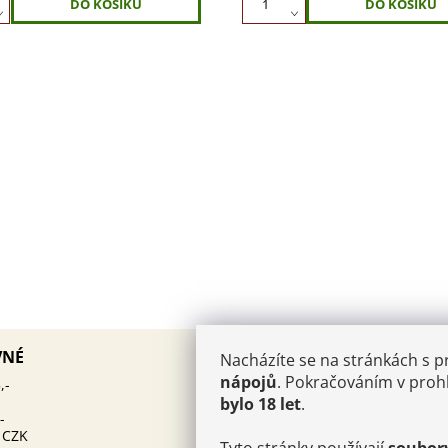
AKTUALITY
VNÉ
Nacházíte se na stránkách s 
PÁROVÁNÍ KAVIÁRU
nápojů
. Pokračováním v prohl
12.10.2025
,-
ŠAMPAŇSKÉHO: UMĚNÍ, KTE
bylo 18 let
.
MUSÍTE OVLÁDNOUT
-
 CZK
Kam v Champagni:
25.6.2024