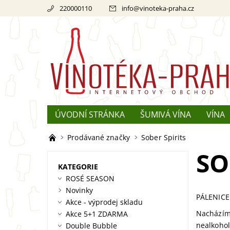
220000110
info
@
vinoteka-praha.cz
ÚVODNÍ STRÁNKA
ŠUMIVÁ VÍNA
VÍNA
REKLAMACE
O ŠAMPAŇSKÉM
Prodávané značky
Sober Spirits
SO
KATEGORIE
ROSÉ SEASON
Novinky
PÁLENICE
Akce - výprodej skladu
Nacházíme
Akce 5+1 ZDARMA
nealkohol
Double Bubble