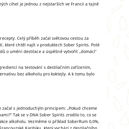
ých cihel je jednou z nejstarších ve Francii a tajně
recepty. Celý příběh začal světovou cestou za
, které chtěl najít v produktech Sober Spirits. Poté
ladů o umění destilace a úspěšně vytvořit „domácí“
rediencí na testování s destilačním zařízením,
ternativu bez alkoholu pro koktejly. A k tomu bylo
ixte začal s jednoduchým principem: „Pokud chceme
mi?“ Tak se v DNA Sober Spirits zrodilo to, co se
xtrakce alkoholu. Vezměme si příklad SoberRum 0,0%,
Francouzské Karibiku, který vychází z destilačního