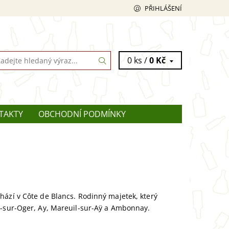
PŘIHLÁŠENÍ
0 ks /
0 Kč
TAKTY
OBCHODNÍ PODMÍNKY
hází v Côte de Blancs. Rodinný majetek, který
l-sur-Oger, Ay, Mareuil-sur-Aÿ a Ambonnay.