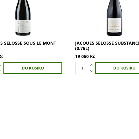
solera pro výjimečnou chuť.
dosage 0-4 g/l. Objevte toto
..
výjimečné...
S SELOSSE SOUS LE MONT
JACQUES SELOSSE SUBSTANC
(0,75L)
Kč
19 060 Kč