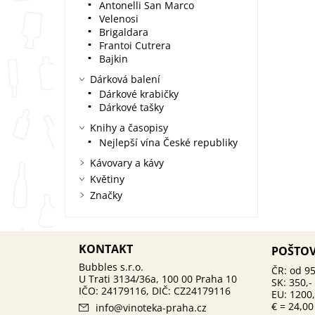
Antonelli San Marco
Velenosi
Brigaldara
Frantoi Cutrera
Bajkin
Dárková balení
Dárkové krabičky
Dárkové tašky
Knihy a časopisy
Nejlepší vína České republiky
Kávovary a kávy
Květiny
Značky
KONTAKT
POŠTO
ČR: od 95
SK: 350,-
EU: 1200,
€ = 24,00
info
@
vinoteka-praha.cz