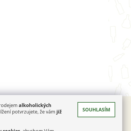
prodejem
alkoholických
SOUHLASÍM
 A
ížení potvrzujete, že vám
již
RÉ