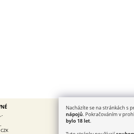
AKTUALITY
VNÉ
Nacházíte se na stránkách s 
PÁROVÁNÍ KAVIÁRU
nápojů
. Pokračováním v prohl
12.10.2025
,-
ŠAMPAŇSKÉHO: UMĚNÍ, KTE
bylo 18 let
.
MUSÍTE OVLÁDNOUT
-
 CZK
Kam v Champagni:
25.6.2024