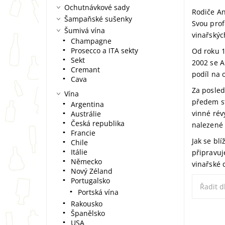
Ochutnávkové sady
Rodiče An
Šampaňské sušenky
Svou prof
Šumivá vína
vinařskýc
Champagne
Prosecco a ITA sekty
Od roku 1
Sekt
2002 se A
Cremant
podíl na 
Cava
Za posled
Vína
předem st
Argentina
vinné rév
Austrálie
Česká republika
nalezené 
Francie
Jak se bl
Chile
Itálie
připravuj
Německo
vinařské 
Nový Zéland
Portugalsko
Řadit d
Portská vína
Rakousko
Španělsko
USA