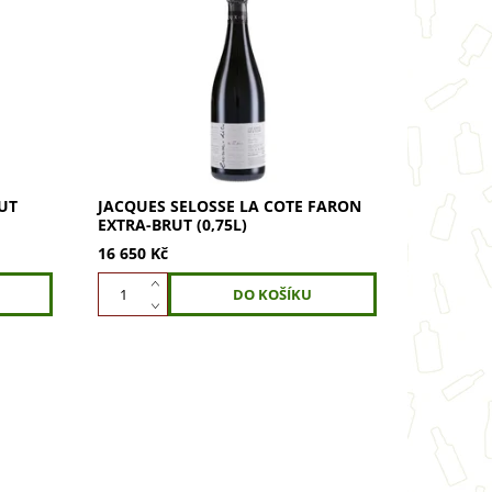
Objevte exkluzivní šampaňské
ický
JACQUES SELOSSE LA COTE FARON
ze,
EXTRA-BRUT 0,75L. Exotické, silné a
ky,
pikantní víno z Pinot Noir z
unikátního svahu v Aÿ....
RUT
JACQUES SELOSSE LA COTE FARON
EXTRA-BRUT (0,75L)
16 650 Kč
 BRUT
e ze
 Nízká