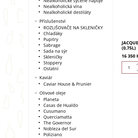
Nealkoholické sycené nápoje
systém 
Nealkoholická vína
Objevte.
Nealkoholické destiláty
Příslušenství
ROZLIŠOVAČE NA SKLENIČKY
Chlaďáky
Pupitry
JACQUE
Sabrage
(0,75L)
Sada na sýr
16 350 
Skleničky
Stoppery
Ostatní
Kaviár
Caviar House & Prunier
Olivové oleje
Planeta
Casas de Hualdo
Cusumano
Querciamatta
The Governor
Nobleza del Sur
Poliziano