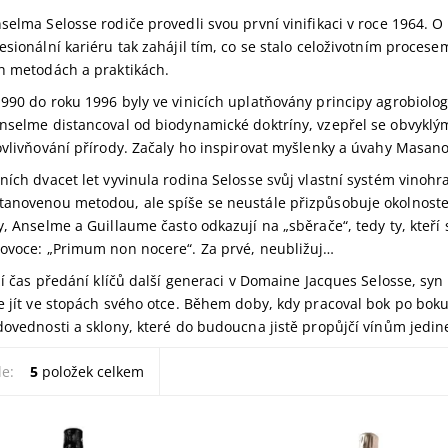
selma Selosse rodiče provedli svou první vinifikaci v roce 1964. O 
esionální kariéru tak zahájil tím, co se stalo celoživotním proces
h metodách a praktikách.
990 do roku 1996 byly ve vinicích uplatňovány principy agrobiolog
nselme distancoval od biodynamické doktríny, vzepřel se obvykl
ovlivňování přírody. Začaly ho inspirovat myšlenky a úvahy Masa
ních dvacet let vyvinula rodina Selosse svůj vlastní systém vinohra
anovenou metodou, ale spíše se neustále přizpůsobuje okolnostem a 
y, Anselme a Guillaume často odkazují na „sběrače“, tedy ty, kteří 
ovoce: „Primum non nocere“. Za prvé, neubližuj…
íží čas předání klíčů další generaci v Domaine Jacques Selosse, sy
e jít ve stopách svého otce. Během doby, kdy pracoval bok po boku 
dovednosti a sklony, které do budoucna jistě propůjčí vínům jedin
le:
5
položek celkem