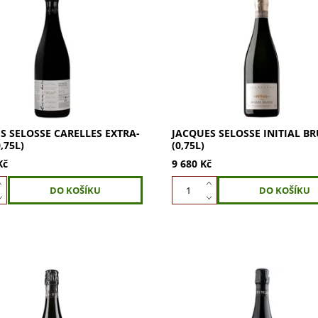
S SELOSSE CARELLES EXTRA-
JACQUES SELOSZ INITIAL BRUT
,75L) - 100% Chardonnay z Le
(0,75L): 100% Chardonnay, klas
sur-Oger. Unikátní systém
Brut. Asambláž 3 ročníků z Avi
zrání 5-6 let, nízká dozáž 0-4
Oger, Cramant. Zraje min. 3 ro
dozáž 5 g/l....
S SELOSSE CARELLES EXTRA-
JACQUES SELOSSE INITIAL B
,75L)
(0,75L)
Kč
9 680 Kč
S SELOSSE SOUS LE MONT
JACQUES SELOSSE SUBSTANCE
 Grand Cru Mareuil-sur-Aÿ.
0,75L: 100% Chardonnay z Aviz
ir z vinice na svahu. Unikátní
solery 1986. Víno zraje 5-6 let.