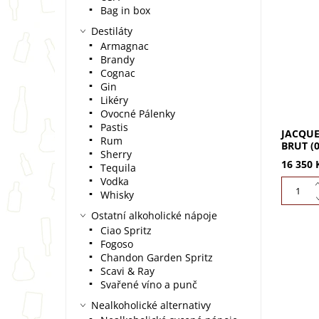
JACQUE
Bag in box
BRUT (0
Destiláty
Mesnil-
Armagnac
solera, 
g/l....
Brandy
Cognac
Gin
Likéry
Ovocné Pálenky
Pastis
JACQUE
Rum
BRUT (0
Sherry
16 350 
Tequila
Vodka
Whisky
Ostatní alkoholické nápoje
Ciao Spritz
Fogoso
Chandon Garden Spritz
Scavi & Ray
Svařené víno a punč
JACQUE
Nealkoholické alternativy
0,75L z
Pinot No