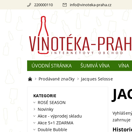
220000110
info
@
vinoteka-praha.cz
ÚVODNÍ STRÁNKA
ŠUMIVÁ VÍNA
VÍNA
REKLAMACE
O ŠAMPAŇSKÉM
Prodávané značky
Jacques Selosse
JA
KATEGORIE
ROSÉ SEASON
Novinky
Vyhlášený
Akce - výprodej skladu
zahrnuje 
Akce 5+1 ZDARMA
Histori
Double Bubble