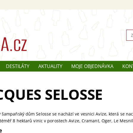
DESTILÁTY
AKTUALITY
MOJE OBJEDNÁVKA
KON
CQUES SELOSSE
 šampaňský dům Selosse se nachází ve vesnici Avize, která se nac
téměř 8 hektarů vinic v porostech Avize, Cramant, Oger, Le Mesni
e