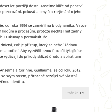
deset let později dostal Anselme klíče od panství.
em pozorování, pokusů a omylů a rozjímání o jeho
ie, od roku 1996 se zaměřil na biodynamiku. V roce
ým kódům a procesům, protože nechtěl mít žádný
nobu Fukuoay a permakultuře.
dnictví, což je přístup, který se neřídí žádnou
počasí. Aby vysvětlili svou filozofii týkající se
se vydávají do přírody sklízet úrodu a sbírat tam
n Anselma a Corinne, Guillaume, se od roku 2012
se svým otcem, přirozeně rozvíjel své vlastní
ečnou identitu.
Stránka
1/1