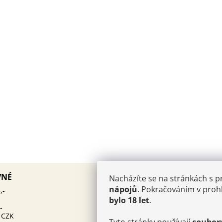
AKTUALITY
VNÉ
Nacházíte se na stránkách s 
PÁROVÁNÍ KAVIÁRU
nápojů
. Pokračováním v prohl
12.10.2025
,-
ŠAMPAŇSKÉHO: UMĚNÍ, KTE
bylo 18 let
.
MUSÍTE OVLÁDNOUT
-
 CZK
Kam v Champagni:
25.6.2024