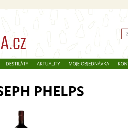
DESTILÁTY
AKTUALITY
MOJE OBJEDNÁVKA
KON
SEPH PHELPS
 je vlajkovou lodí Joseph
Vineyards a jedním z