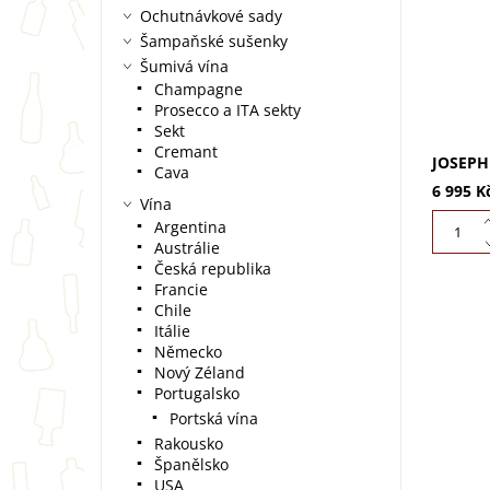
nejvýzn
Ochutnávkové sady
vznikla
Šampaňské sušenky
Bordeau
Šumivá vína
Champagne
Prosecco a ITA sekty
Sekt
Cremant
JOSEPH
Cava
6 995 K
Vína
Argentina
Austrálie
Česká republika
Francie
Chile
Itálie
Německo
Nový Zéland
Portugalsko
Portská vína
Rakousko
Španělsko
USA