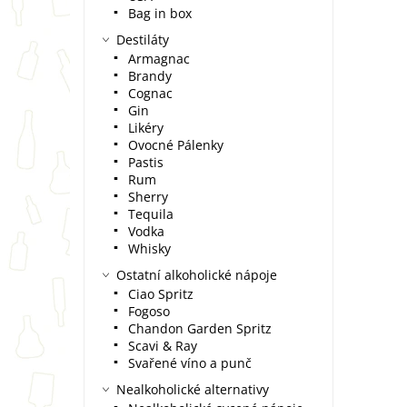
Bag in box
Destiláty
Armagnac
Brandy
Cognac
Gin
Likéry
Ovocné Pálenky
Pastis
Rum
Sherry
Tequila
Vodka
Whisky
Ostatní alkoholické nápoje
Ciao Spritz
Fogoso
Chandon Garden Spritz
Scavi & Ray
Svařené víno a punč
Nealkoholické alternativy