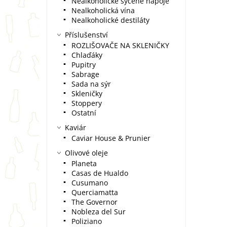
Nealkoholické sycené nápoje
Nealkoholická vína
Nealkoholické destiláty
Příslušenství
ROZLIŠOVAČE NA SKLENIČKY
Chlaďáky
Pupitry
Sabrage
Sada na sýr
Skleničky
Stoppery
Ostatní
Kaviár
Caviar House & Prunier
Olivové oleje
Planeta
Casas de Hualdo
Cusumano
Querciamatta
The Governor
Nobleza del Sur
Poliziano