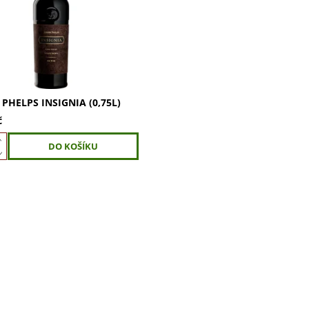
amnějších vín, která kdy
 na americké půdě.
xský blend z Napa...
 PHELPS INSIGNIA (0,75L)
č