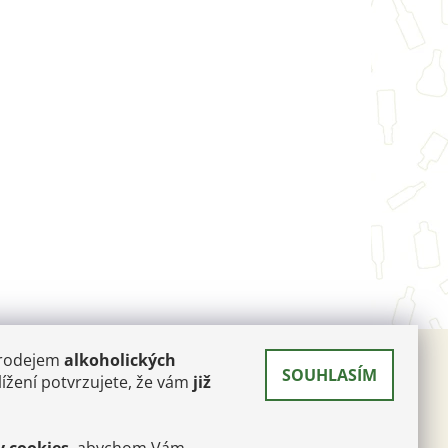
prodejem
alkoholických
SOUHLASÍM
 A
ížení potvrzujete, že vám
již
RÉ