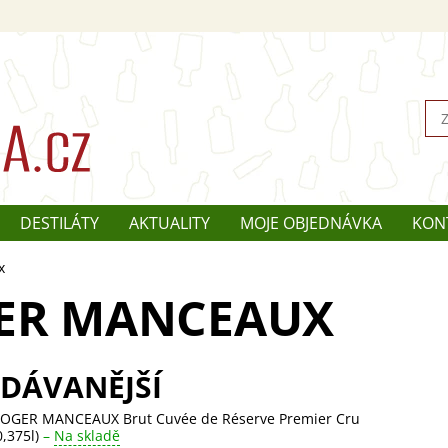
DESTILÁTY
AKTUALITY
MOJE OBJEDNÁVKA
KON
x
ER MANCEAUX
DÁVANĚJŠÍ
OGER MANCEAUX Brut Cuvée de Réserve Premier Cru
0,375l)
–
Na skladě