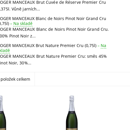
OGER MANCEAUX Brut Cuvée de Réserve Premier Cru
,375l. Vůně jarních...
OGER MANCEAUX Blanc de Noirs Pinot Noir Grand Cru
0,75l)
–
Na skladě
OGER MANCEAUX Blanc de Noirs Pinot Noir Grand Cru.
00% Pinot Noir z...
OGER MANCEAUX Brut Nature Premier Cru (0,75l)
–
Na
kladě
OGER MANCEAUX Brut Nature Premier Cru: směs 45%
inot Noir, 30%...
položek celkem
AUX Brut
ROGER MANCEAUX Brut
ROGER 
rve Premier Cru
Cuvée de Réserve Premier Cru
Nature 
rních květin a
Magnum 1,5l v dárkové
Ovocná 
ží, elegantní,
krabičce. Směs 45% Pinot
broskví 
y máslových
Noir, 30% Chardonnay, 25%
živá chu