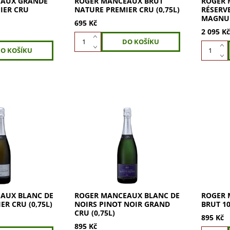
EAUX GRANDE
ROGER MANCEAUX BRUT
ROGER 
IER CRU
NATURE PREMIER CRU (0,75L)
RÉSERV
MAGNUM
695 Kč
2 095 K
UX Blanc de
ROGER MANCEAUX Blanc de
ROGER M
 Cru: 100 %
Noirs Pinot Noir Grand Cru.
100% Me
Premier Cru.
100% Pinot Noir z Grand Cru.
vůní žlu
y, zeleného
Vůně briošky, mirabelek a
mučenky
k. Přesné
koření. Plná, harmonická chuť
pozoruh
s...
živost. N
AUX BLANC DE
ROGER MANCEAUX BLANC DE
ROGER 
ER CRU (0,75L)
NOIRS PINOT NOIR GRAND
BRUT 10
CRU (0,75L)
895 Kč
895 Kč