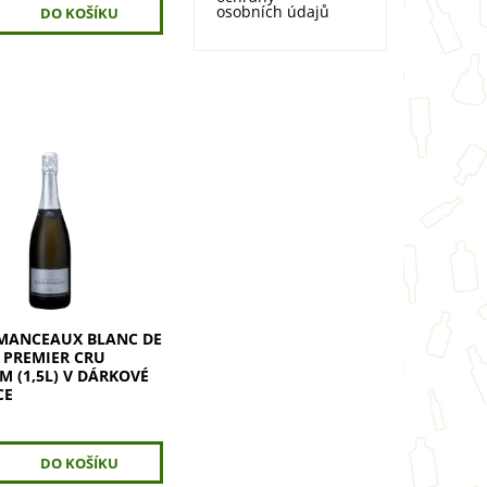
osobních údajů
MANCEAUX Blanc de
Premier Cru Magnum
e 100% Chardonnay z
Cru. Vychutnejte svěží
lené jablko a briošku.
MANCEAUX BLANC DE
 PREMIER CRU
 (1,5L) V DÁRKOVÉ
CE
č