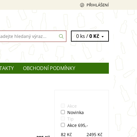
PŘIHLÁŠENÍ
0 ks /
0 Kč
TAKTY
OBCHODNÍ PODMÍNKY
Akce
Novinka
Tip
Akce 695,-
82
Kč
2495
Kč