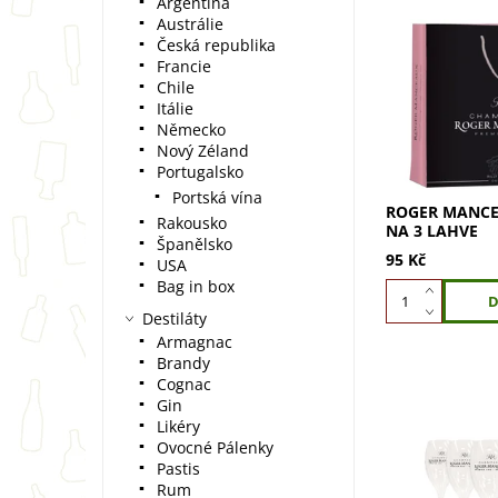
Argentina
Austrálie
Česká republika
Luxusní dárkov
Francie
Manceaux na 3 
Chile
pro vytvoření 
Itálie
dárkového setu
Německo
Manceaux. Obd
Nový Zéland
blízké...
Portugalsko
Portská vína
ROGER MANCE
Rakousko
NA 3 LAHVE
Španělsko
95 Kč
USA
Bag in box
Destiláty
Armagnac
Brandy
Cognac
Gin
Likéry
Ovocné Pálenky
ROGER MANCEA
Pastis
skleniček 23cl
Rum