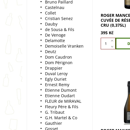
sušenek a...
Bruno Paillard
Castelnau
Collet
ROGER MANCE
Cristian Senez
CUVÉE DE RÉS
Dauby
CRU (0,375L)
de Sousa & Fils
395 Kč
De Venoge
Delamotte
Demoiselle Vranken
Deutz
Dom Caudron
Dom Pérignon
Drappier
Duval Leroy
Egly Ouriet
Ernest Remy
Etienne Dumont
ROGER MANCE
Réserve Premie
Etienne Oudart
spojení Pinot 
FLEUR de MIRAVAL
a Chardonnay z
Fleury Pére & Fils
Vůně broskví, 
G. Tribaut
malin s...
G.H. Martel & Co
Gauthier
Gosset