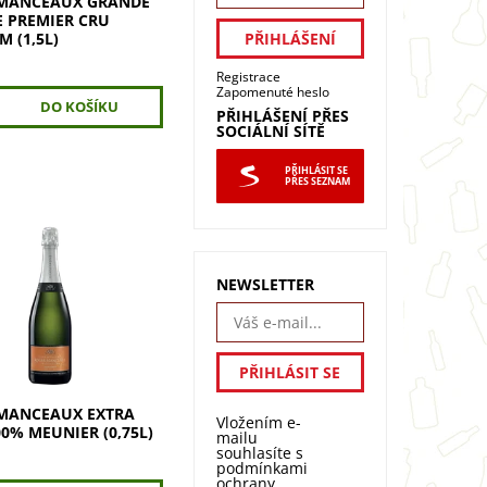
MANCEAUX GRANDE
E PREMIER CRU
 (1,5L)
č
Registrace
Zapomenuté heslo
PŘIHLÁŠENÍ PŘES
SOCIÁLNÍ SÍTĚ
PŘIHLÁSIT SE
PŘES SEZNAM
ANCEAUX Extra Brut
unier - šampaňské s
NEWSLETTER
tých broskví, manga a
. Objevte
odnou rovnováhu a
ízký cukr,...
MANCEAUX EXTRA
Vložením e-
0% MEUNIER (0,75L)
mailu
souhlasíte s
podmínkami
ochrany