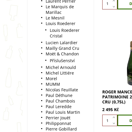
Laurent Perrier
Le Marquis de
Marillac
Le Mesnil
Louis Roederer
Louis Roederer
Cristal
Lucien Lalardier
Mailly Grand Cru
Patrimoine 2014
Moët & Chandon
cuvée domu R
Příslušenství
– ročníkové c
kategorii Extra 
Michel Arnould
klasifikovanýc
Michel Littiére
Zrání v...
Morel
MUMM
Nicolas Feuillate
ROGER MANC
Paul Déthune
PATRIMOINE 
Paul Chambois
CRU (0,75L)
Paul Leredde
2 495 Kč
Paul Louis Martin
Perrier Jouët
Philipponnat
Pierre Gobillard