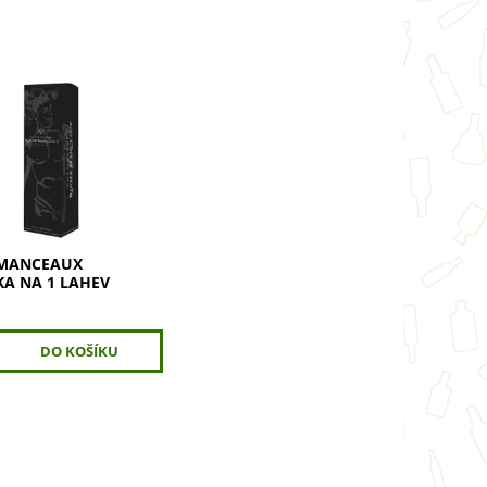
vní krabička ROGER
X pro 1 lahev.
 ochrana a styl pro
ácné víno, šampaňské
lát. Dodejte daru
 MANCEAUX
KA NA 1 LAHEV