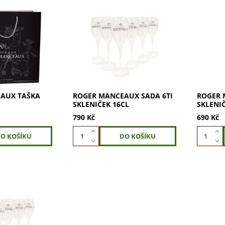
á taška Roger
Sada 6ti skleniček ROGER
Sada 6t
lahve. Ideální
MANCEAUX 16cl. Tulipánové
MANCEAU
elegantního
skleničky na šampaňské.
šampaňsk
 s víny Roger
Vychutnejte si bublinky a vůně
grappu. 
arujte své
naplno. Objevte kvalitu!
doušek s
AUX TAŠKA
ROGER MANCEAUX SADA 6TI
ROGER 
SKLENIČEK 16CL
SKLENIČ
790 Kč
690 Kč
UX sada 6ti
 na šampaňské.