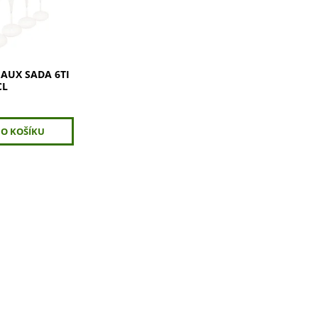
ánový tvar pro
nutí vůně a
tnejte si
AUX SADA 6TI
CL