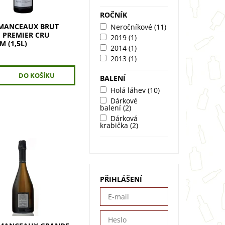
tů a...
ROČNÍK
MANCEAUX BRUT
Neročníkové
(11)
 PREMIER CRU
2019
(1)
 (1,5L)
2014
(1)
č
2013
(1)
BALENÍ
Holá láhev
(10)
Dárkové
balení
(2)
Dárková
krabička
(2)
MANCEAUX Grande
 Premier Cru Magnum
50% Pinot Noir z Grand
PŘIHLÁŠENÍ
% Chardonnay z
Cru. Vůně broskví,
 malin s...