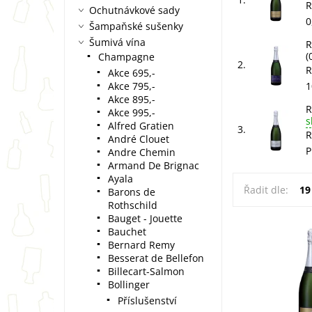
R
Ochutnávkové sady
0
Šampaňské sušenky
Šumivá vína
R
(
Champagne
2.
R
Akce 695,-
Akce 795,-
1
Akce 895,-
R
Akce 995,-
s
Alfred Gratien
3.
R
André Clouet
P
Andre Chemin
Armand De Brignac
Ayala
Řadit dle:
19
Barons de
Rothschild
Bauget - Jouette
Bauchet
Bernard Remy
ROGER MANCE
Besserat de Bellefon
Cuvée de Rése
Billecart-Salmon
0,375l. Vůně ja
Bollinger
ovoce. Chuť svě
Příslušenství
šťavnatá s tón