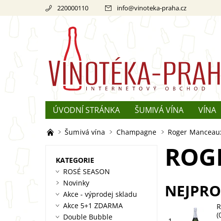
220000110
info
@
vinoteka-praha.cz
ÚVODNÍ STRÁNKA
ŠUMIVÁ VÍNA
VÍNA
REKLAMACE
O ŠAMPAŇSKÉM
Šumivá vína
Champagne
Roger Manceau
ROG
KATEGORIE
ROSÉ SEASON
Novinky
NEJPRO
Akce - výprodej skladu
Akce 5+1 ZDARMA
R
(
Double Bubble
1.