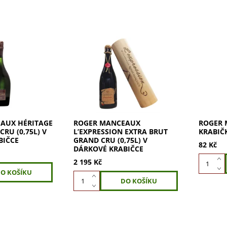
UX Héritage
ROGER MANCEAUX
Exkluzi
ru: Elegantní
L’Expression Extra Brut Grand
MANCEAU
dubových
Cru v dárkové krabičce. Zažijte
Dokonalá
á barva,
čistý výraz terroiru a vášně
vaše vz
ky a jemné
vinařství Roger Manceaux.
či desti
ující...
Perfektní pro...
punc...
AUX HÉRITAGE
ROGER MANCEAUX
ROGER
CRU (0,75L) V
L’EXPRESSION EXTRA BRUT
KRABIČ
BIČCE
GRAND CRU (0,75L) V
82 Kč
DÁRKOVÉ KRABIČCE
2 195 Kč