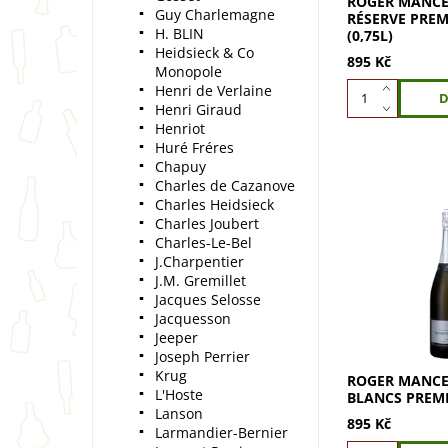
ROGER MANC
Guy Charlemagne
RÉSERVE PREM
H. BLIN
(0,75L)
Heidsieck & Co
895 Kč
Monopole
Henri de Verlaine
Henri Giraud
Henriot
Huré Fréres
Chapuy
Charles de Cazanove
Charles Heidsieck
Charles Joubert
Charles-Le-Bel
ROGER MANCEA
Blancs Premier
J.Charpentier
Chardonnay z 
J.M. Gremillet
Čistá vůně mát
Jacques Selosse
jablka a brioše
Jacquesson
šampaňské s...
Jeeper
Joseph Perrier
Krug
ROGER MANCE
L'Hoste
BLANCS PREMI
Lanson
895 Kč
Larmandier-Bernier