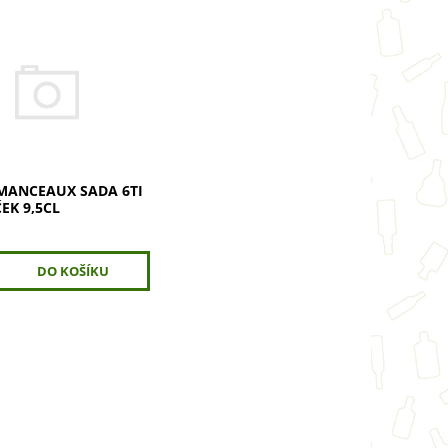
i skleniček ROGER
X 9,5cl. Ideální na
é, bublinky, ratafii či
Vychutnejte si každý
 těmito elegantními...
MANCEAUX SADA 6TI
EK 9,5CL