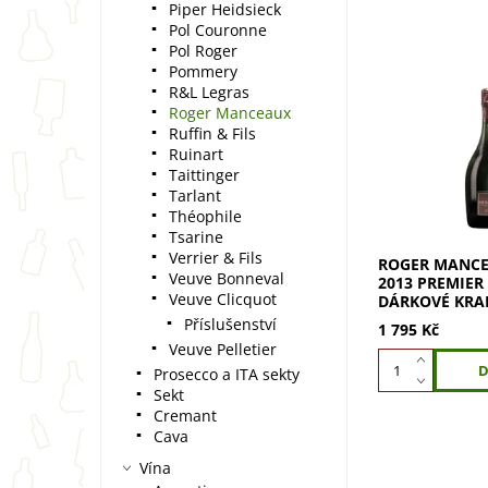
Piper Heidsieck
Pol Couronne
Pol Roger
Pommery
R&L Legras
Roger Manceaux
ROGER MANCEA
2013 Premier C
Ruffin & Fils
cuvée zrálo v 
Ruinart
sudech. Zlatav
Taittinger
stříbřité odles
Tarlant
bublinky. Osvěž
Théophile
Tsarine
Verrier & Fils
ROGER MANCE
Veuve Bonneval
2013 PREMIER 
Veuve Clicquot
DÁRKOVÉ KRA
Příslušenství
1 795 Kč
Veuve Pelletier
Prosecco a ITA sekty
Sekt
Cremant
Cava
Vína