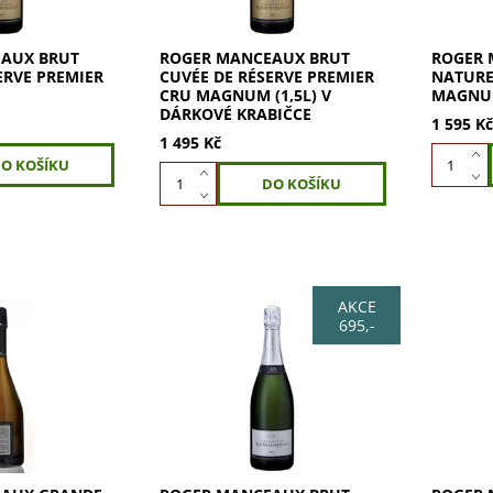
Meunier. Jemná vůně...
tóny toas
AUX BRUT
ROGER MANCEAUX BRUT
ROGER 
ERVE PREMIER
CUVÉE DE RÉSERVE PREMIER
NATURE
CRU MAGNUM (1,5L) V
MAGNUM
DÁRKOVÉ KRABIČCE
1 595 K
1 495 Kč
AKCE
695,-
AUX Grande
ROGER MANCEAUX Brut
ROGER 
r Cru. Skvělé
Nature Premier Cru: směs
Réserve
Noir z Grand Cru
45% Pinot Noir, 30%
(1,5l): 
 Premier Cru.
Chardonnay, 25% Meunier.
Cru, 50
meruněk a
Svěží ovocná vůně meruněk,
Premier 
broskví, švestek s tóny
meruněk,
kdoule...