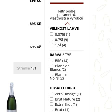
395 Kč
Filtr podle
parametrů,
vlastností a výrobců
895 Kč
VELIKOST LAHVE
0,375l
(1)
0,75l
(9)
1,5l
(4)
695 Kč
BARVA / TYP
Bílé
(14)
Blanc de
Stránka
1/1
Blancs
(2)
Blanc de
Noirs
(2)
OBSAH CUKRU
MANCEAUX Brut
Zero Dosage
(1)
Premier Cru Magnum.
Brut Nature
(2)
vůně meruněk a
s tóny kdouloví. Svěží,
Extra Brut
(1)
ť s jemnou texturou,
Brut
(11)