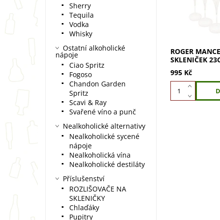
Elegantní tulip
Sherry
dokonalé rozvi
Tequila
bublinek. Vychu
Vodka
šampaňské...
Whisky
Ostatní alkoholické
ROGER MANCE
nápoje
SKLENIČEK 23
Ciao Spritz
995 Kč
Fogoso
Chandon Garden
Spritz
Scavi & Ray
Svařené víno a punč
Nealkoholické alternativy
Nealkoholické sycené
nápoje
Nealkoholická vína
Nealkoholické destiláty
Příslušenství
ROZLIŠOVAČE NA
SKLENIČKY
Chlaďáky
Pupitry