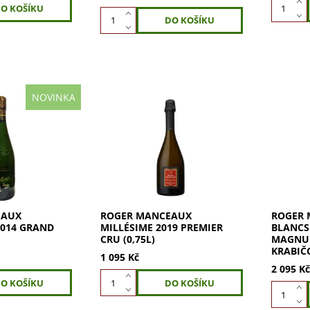
NOVINKA
 je nejvyšší
Ročníkové šampaňské z
ROGER 
oger Manceaux
rodinného domu Roger
Blancs 
hampagne v
Manceaux, který ve čtvrté
(1,5l) j
Brut z vinic
generaci pěstuje hrozny na
Premier 
h Grand Cru.
prestižních vinicích Premier a
mátu, ze
Grand Cru v...
Čisté,...
EAUX
ROGER MANCEAUX
ROGER 
2014 GRAND
MILLÉSIME 2019 PREMIER
BLANCS
CRU (0,75L)
MAGNUM
KRABIČ
1 095 Kč
2 095 K