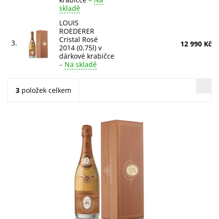
skladě
LOUIS
ROEDERER
Cristal Rosé
3.
12 990 Kč
2014 (0,75l) v
dárkové krabičce
–
Na skladě
3
položek celkem
Cristal Rosé 2014 od Louis Roederer v dárkové krabičce.
Intenzivní, sametová chuť lesních jahod a malin s
citrusovými tóny. Krémové bublinky a...