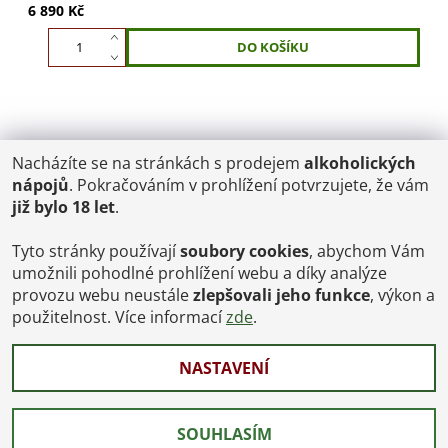
6 890 Kč
Nacházíte se na stránkách s prodejem
alkoholických
POŠTOVNÉ
nápojů
. Pokračováním v prohlížení potvrzujete, že vám
ČR: od 95,-
již bylo 18 let
.
SK: 350,-
EU: 1200,-
€ = 24,00 CZK
Tyto stránky používají
soubory cookies
, abychom Vám
umožnili pohodlné prohlížení webu a díky analýze
Dopravy a Platby
provozu webu neustále
zlepšovali jeho funkce
, výkon a
Jsme internetový obchod, osobní odběr není možný.
použitelnost. Více informací
zde
.
NASTAVENÍ
2026 © Vinoteka-Praha.cz, všechna práva vyhrazena
Vytvořil Shoptet
SOUHLASÍM