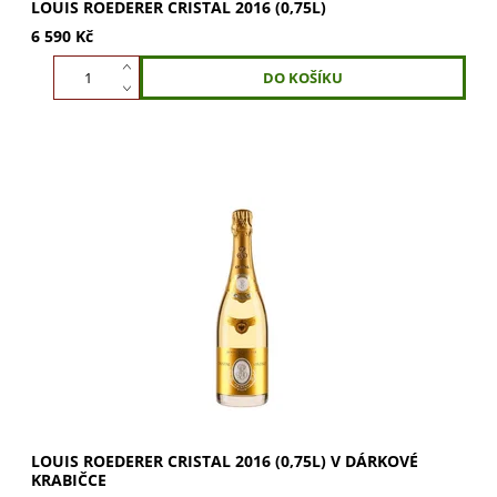
LOUIS ROEDERER CRISTAL 2016 (0,75L)
6 590 Kč
Objevte šampaňské LOUIS ROEDERER Cristal 2016 v
dárkové krabičce. Směs 60% Pinot Noir a 40% Chardonnay
z Grand Cru vinic. Vychutnejte tóny žlutého...
LOUIS ROEDERER CRISTAL 2016 (0,75L) V DÁRKOVÉ
KRABIČCE