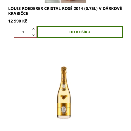
LOUIS ROEDERER CRISTAL ROSÉ 2014 (0,75L) V DÁRKOVÉ
KRABIČCE
12 990 Kč
Cristal 2016 od Louis Roederer je šampaňské z Grand Cru
vinic. Pinot Noir a Chardonnay s křídovým
temperamentem. Vůně žlutého ovoce, mandlí a...