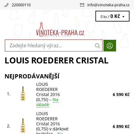
220000110
info
@
vinoteka-praha.cz
0 Kč
0 ks /
LOUIS ROEDERER CRISTAL
NEJPRODÁVANĚJŠÍ
LOUIS
ROEDERER
1.
Cristal 2016
6 590 Kč
(0,75l)
–
Na
skladě
LOUIS
ROEDERER
Cristal 2016
2.
6 890 Kč
(0,75l) v dárkové
krabičce
–
Na