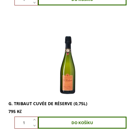
G. Tribaut Cuvée de Réserve (0,75l) - šampaňské s
dominancí briošky, másla a broskví. Elegantní, měkká a
vyvážená chuť s tóny croissantu, jablek a...
G. TRIBAUT CUVÉE DE RÉSERVE (0,75L)
795 Kč