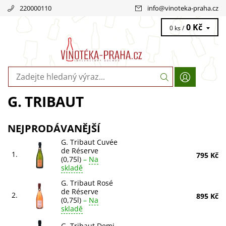
220000110
info
@
vinoteka-praha.cz
0 Kč
0 ks /
G. TRIBAUT
NEJPRODÁVANĚJŠÍ
G. Tribaut Cuvée
de Réserve
1.
795 Kč
(0,75l)
–
Na
skladě
G. Tribaut Rosé
de Réserve
2.
895 Kč
(0,75l)
–
Na
skladě
G. Tribaut Demi-