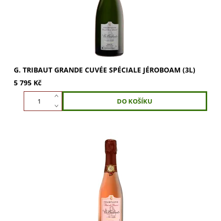
G. TRIBAUT GRANDE CUVÉE SPÉCIALE JÉROBOAM (3L)
5 795 Kč
G. Tribaut Rosé de Réserve 0,375l: Svěží, elegantní a
ovocná chuť s tóny citrusů a lesního ovoce. Zralé jahody,
černý rybíz, hrušky a máslové...