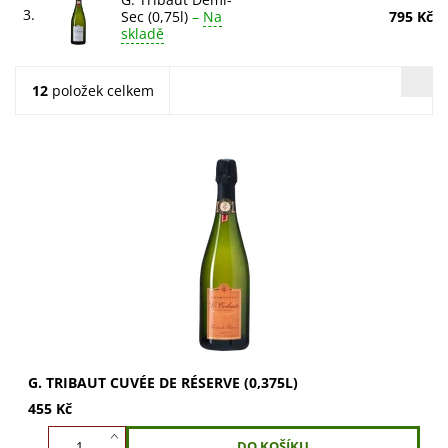
3.
Sec (0,75l)
–
Na
795 Kč
skladě
12
položek celkem
G. Tribaut Cuvée de Réserve (0,375l). Směs Chardonnay,
Pinot Noir a Meunier. Vůně briošky, máslové smetany a
broskví. Elegantní, měkká a vyvážená...
G. TRIBAUT CUVÉE DE RÉSERVE (0,375L)
455 Kč