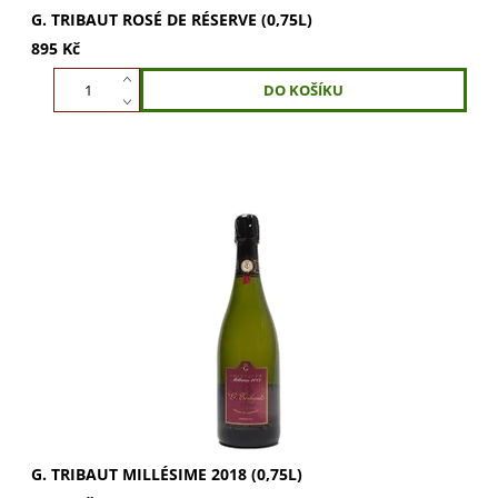
G. TRIBAUT ROSÉ DE RÉSERVE (0,75L)
895 Kč
G. Tribaut Millésime 2018, 75 % Chardonnay a 25 % Pinot
Noir. Vůně briošky, citrónu a pečených jablek. Elegantní,
vyzrálá a svěží chuť s tóny...
G. TRIBAUT MILLÉSIME 2018 (0,75L)