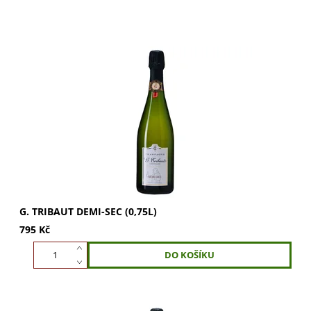
G. Tribaut Demi-Sec (0,75l) - bohatá vůně briošky, másla a
kandovaného ovoce. Šťavnatá, měkká a vyvážená chuť s
tóny croissantu, jablek a medu....
G. TRIBAUT DEMI-SEC (0,75L)
795 Kč