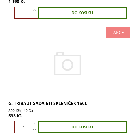
1 190 Kč
AKCE
G. Tribaut sada 6ti skleniček 16cl. Elegantní skleničky pro
víno, vodu či jiné nápoje. Ideální pro domácnost i
restaurace. Získejte kvalitu a styl....
G. TRIBAUT SADA 6TI SKLENIČEK 16CL
890 Kč
(–40 %)
533 Kč