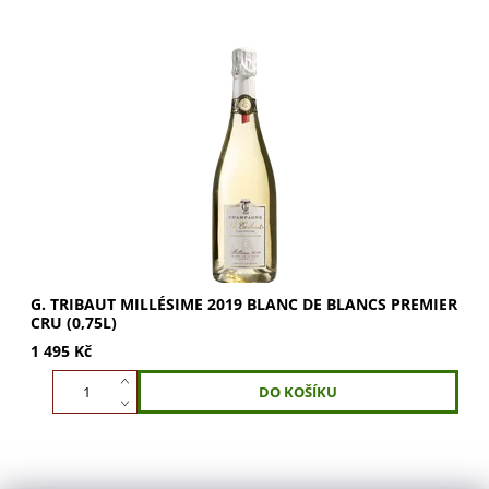
Připravte se na explozi chutí a vůní, které probudí vaše
smysly. Ročníkové šampaňské G.Tribaut Blanc de Blancs
2019 z Hautvillers se vyznačuje...
G. TRIBAUT MILLÉSIME 2019 BLANC DE BLANCS PREMIER
CRU (0,75L)
1 495 Kč