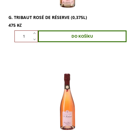
G. TRIBAUT ROSÉ DE RÉSERVE (0,375L)
475 Kč
G. Tribaut Rosé de Réserve: osvěžující víno s tóny citrusů
a lesního ovoce. Vychutnejte si elegantní ovocnou chuť s
náznakem jahod, rybízu a...