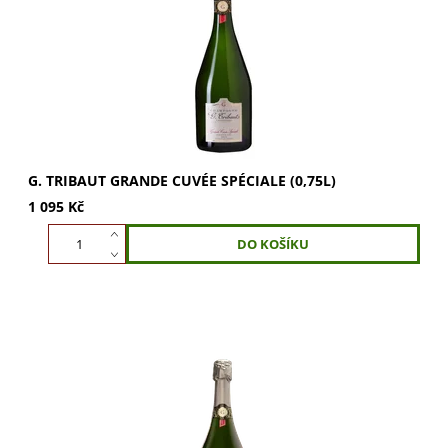
meruněk, mandlí a briošky....
G. TRIBAUT GRANDE CUVÉE SPÉCIALE (0,75L)
1 095 Kč
G. Tribaut Grande Cuvée Spéciale Jéroboam (3l) je
šampaňské s 70 % Chardonnay a 30 % Pinot Noir.
Vychutnejte komplexní vůni květin a ovoce....