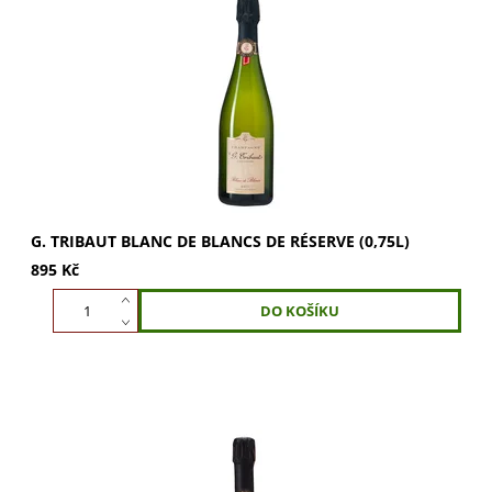
G. Tribaut Blanc de Blancs de Réserve, 100% Chardonnay.
Osvěžující citrusové tóny s náznakem briošky a jemnou
mineralitou. Ideální pro slavnostní...
G. TRIBAUT BLANC DE BLANCS DE RÉSERVE (0,75L)
895 Kč
G. Tribaut Grande Cuvée Spéciale: komplexní vůně květin
a ovoce. Smetanově bohatá, elegantní chuť s tóny citrusů,