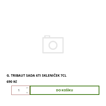
G. Tribaut sada 6ti skleniček 7cl je ideální pro vaše
oblíbené nápoje. Elegantní design a kvalitní materiál
zaručují dokonalý zážitek při každém...
G. TRIBAUT SADA 6TI SKLENIČEK 7CL
690 Kč