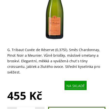
G. Tribaut Cuvée de Réserve (0,375l). Směs Chardonnay,
Pinot Noir a Meunier. Vůně briošky, máslové smetany a
broskví. Elegantní, měkká a vyvážená chuť s tóny
croissantu, jablek a žlutého ovoce. Střední kyselinka pro
svěžest.
NA SKLADĚ
455 Kč