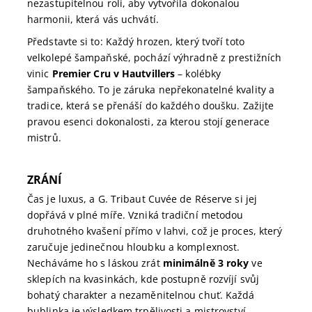
nezastupitelnou roli, aby vytvořila dokonalou
harmonii, která vás uchvátí.
Představte si to: Každý hrozen, který tvoří toto
velkolepé šampaňské, pochází výhradně z prestižních
vinic
Premier Cru v Hautvillers
– kolébky
šampaňského. To je záruka nepřekonatelné kvality a
tradice, která se přenáší do každého doušku. Zažijte
pravou esenci dokonalosti, za kterou stojí generace
mistrů.
ZRÁNÍ
Čas je luxus, a G. Tribaut Cuvée de Réserve si jej
dopřává v plné míře. Vzniká tradiční metodou
druhotného kvašení přímo v lahvi, což je proces, který
zaručuje jedinečnou hloubku a komplexnost.
Necháváme ho s láskou zrát
minimálně 3 roky
ve
sklepích na kvasinkách, kde postupně rozvíjí svůj
bohatý charakter a nezaměnitelnou chuť. Každá
bublinka je výsledkem trpělivosti a mistrovství,