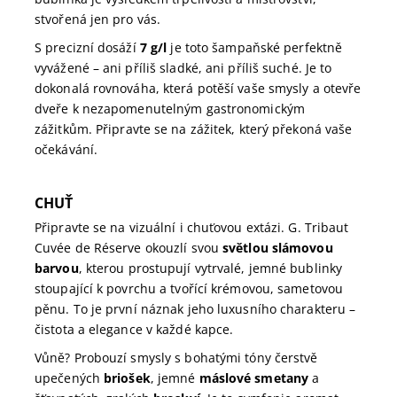
stvořená jen pro vás.
S precizní dosáží
7 g/l
je toto šampaňské perfektně
vyvážené – ani příliš sladké, ani příliš suché. Je to
dokonalá rovnováha, která potěší vaše smysly a otevře
dveře k nezapomenutelným gastronomickým
zážitkům. Připravte se na zážitek, který překoná vaše
očekávání.
CHUŤ
Připravte se na vizuální i chuťovou extázi. G. Tribaut
Cuvée de Réserve okouzlí svou
světlou slámovou
barvou
, kterou prostupují vytrvalé, jemné bublinky
stoupající k povrchu a tvořící krémovou, sametovou
pěnu. To je první náznak jeho luxusního charakteru –
čistota a elegance v každé kapce.
Vůně? Probouzí smysly s bohatými tóny čerstvě
upečených
briošek
, jemné
máslové smetany
a