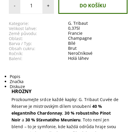
-
+
G. Tribaut
Kategorie:
0,375l
Velikost lahve:
Francie
Země původu:
Champagne
Oblast:
Bílé
Barva / Typ:
Brut
Obsah cukru:
Neročníkové
Ročník:
Holá láhev
Balení:
Popis
Značka
Diskuze
HROZNY
Prozkoumejte srdce každé kapky: G. Tribaut Cuvée de
Réserve je mistrovským dílem snoubení
40 %
elegantního Chardonnay
,
30 % robustního Pinot
Noir
a
30 % šťavnatého Meunieru
. Toto není jen
blend – to je symfonie, kde každá odrůda hraje svou