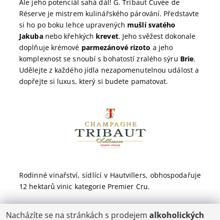
Ale jeho potenciál sahá dál! G. Tribaut Cuvée de
Réserve je mistrem kulinářského párování. Představte
si ho po boku lehce upravených
mušlí svatého
Jakuba
nebo křehkých
krevet
. Jeho svěžest dokonale
doplňuje krémové
parmezánové rizoto
a jeho
komplexnost se snoubí s bohatostí zralého sýru
Brie
.
Udělejte z každého jídla nezapomenutelnou událost a
dopřejte si luxus, který si budete pamatovat.
Rodinné vinařství, sídlící v Hautvillers, obhospodařuje
12 hektarů vinic kategorie Premier Cru.
Nacházíte se na stránkách s prodejem
alkoholických
POŠTOVNÉ