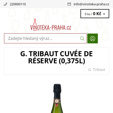
220000110
info
@
vinoteka-praha.cz
0 Kč
0 ks /
G. TRIBAUT CUVÉE DE
RÉSERVE (0,375L)
G. Tribaut