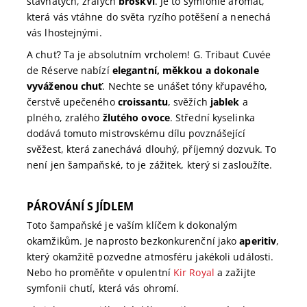
šťavnatých, zralých
broskví
. Je to symfonie aromat,
která vás vtáhne do světa ryzího potěšení a nenechá
vás lhostejnými.
A chuť? Ta je absolutním vrcholem! G. Tribaut Cuvée
de Réserve nabízí
elegantní, měkkou a dokonale
vyváženou chuť
. Nechte se unášet tóny křupavého,
čerstvě upečeného
croissantu
, svěžích
jablek
a
plného, zralého
žlutého ovoce
. Střední kyselinka
dodává tomuto mistrovskému dílu povznášející
svěžest, která zanechává dlouhý, příjemný dozvuk. To
není jen šampaňské, to je zážitek, který si zasloužíte.
PÁROVÁNÍ S JÍDLEM
Toto šampaňské je vaším klíčem k dokonalým
okamžikům. Je naprosto bezkonkurenční jako
aperitiv
,
který okamžitě pozvedne atmosféru jakékoli události.
Nebo ho proměňte v opulentní
Kir Royal
a zažijte
symfonii chutí, která vás ohromí.