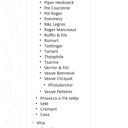
Piper Heidsieck
Pol Couronne
Pol Roger
Pommery
R&L Legras
Roger Manceaux
Ruffin & Fils
Ruinart
Taittinger
Tarlant
Théophile
Tsarine
Verrier & Fils
Veuve Bonneval
Veuve Clicquot
Příslušenství
Veuve Pelletier
Prosecco a ITA sekty
Sekt
Cremant
Cava
Vína