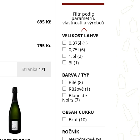
Filtr podle
parametrů,
695 Kč
vlastností a výrobců
VELIKOST LAHVE
0,375l
(1)
795 Kč
0,75l
(6)
1,5l
(2)
3l
(1)
Stránka
1/1
BARVA / TYP
Bílé
(8)
Růžové
(1)
Blanc de
 Senez Brut Nature
Noirs
(7)
 šampaňské z odrůd
nay, Pinot Noir a
OBSAH CUKRU
anc. Krystalická čistota
itrusů, broskve a
Brut
(10)
u....
ROČNÍK
Neročníkové
(9)