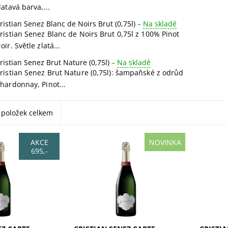
latavá barva,...
ristian Senez Blanc de Noirs Brut (0,75l)
–
Na skladě
ristian Senez Blanc de Noirs Brut 0,75l z 100% Pinot
oir. Světle zlatá...
ristian Senez Brut Nature (0,75l)
–
Na skladě
ristian Senez Brut Nature (0,75l): šampaňské z odrůd
hardonnay, Pinot...
položek celkem
AKCE
NOVINKA
695,-
 Carte Blanche
Cristian Senez Carte Blanche
Cristian
% Pinot Noir,
Brut (0,75l) v dárkové krabičce.
(0,75l):
jemné perlení.
100% Pinot Noir, zlatavá barva
Chardon
ovoce, citrusy,
a jemné perlení. Lahodná
Pinot Bl
věty.
směs žlutého ovoce, citrusů
s tóny c
s...
kumquat