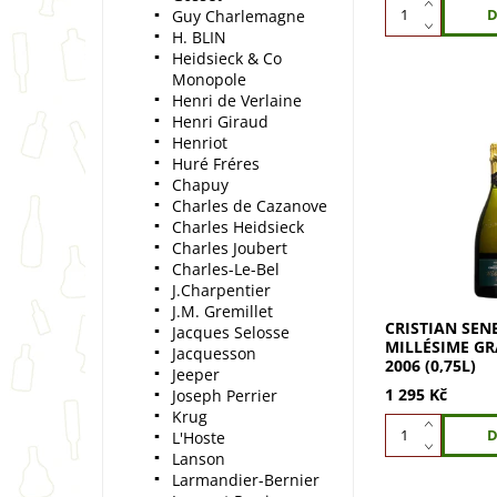
Guy Charlemagne
H. BLIN
Heidsieck & Co
Monopole
Henri de Verlaine
Henri Giraud
Henriot
Huré Fréres
Cristian Senez
Chapuy
Grande Réserve
Charles de Cazanove
výjimečné ročn
Charles Heidsieck
šampaňské s n
Charles Joubert
rozmanitostí c
Charles-Le-Bel
svěžestí. Dokon
J.Charpentier
J.M. Gremillet
CRISTIAN SEN
Jacques Selosse
MILLÉSIME GR
Jacquesson
2006 (0,75L)
Jeeper
1 295 Kč
Joseph Perrier
Krug
L'Hoste
Lanson
Larmandier-Bernier