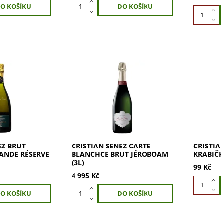
 Brut Millésime
Cristian Senez Carte Blanche
Cristian
 2006 je
Brut Jéroboam 3l z 100% Pinot
krabička
íkové
Noir. Zlatavá barva, jemné
luxusní 
euvěřitelnou
perlení. Chuť žlutého ovoce,
každého
hutí a extrémní
citrusů s tóny květů. Objevte...
nezapom
alý...
Ideální 
EZ BRUT
CRISTIAN SENEZ CARTE
CRISTI
ANDE RÉSERVE
BLANCHCE BRUT JÉROBOAM
KRABIČ
(3L)
99 Kč
4 995 Kč