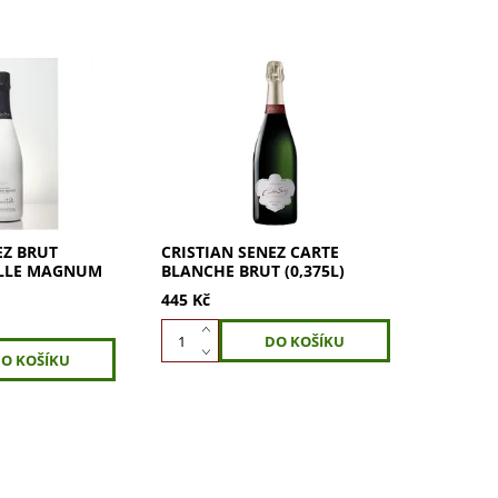
 Brut
Cristian Senez Carte Blanche
e Magnum 1,5l
Brut 0,375l: 100% Pinot Noir,
ir. Zlatavá
zlatavá barva, jemné perlení.
mi podtóny.
Lahodná směs žlutého ovoce a
ovoce, oříšků
citrusů s tóny květů. Objevte...
..
EZ BRUT
CRISTIAN SENEZ CARTE
LLE MAGNUM
BLANCHE BRUT (0,375L)
445 Kč