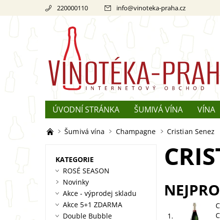
220000110
info
@
vinoteka-praha.cz
ÚVODNÍ STRÁNKA
ŠUMIVÁ VÍNA
VÍNA
REKLAMACE
O ŠAMPAŇSKÉM
Šumivá vína
Champagne
Cristian Senez
CRIS
KATEGORIE
ROSÉ SEASON
Novinky
NEJPRO
Akce - výprodej skladu
Akce 5+1 ZDARMA
C
C
Double Bubble
1.