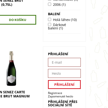
AN SENEZ BRUT
2006
(1)
(0,75L)
BALENÍ
Holá láhev
(10)
Dárkové
balení
(1)
PŘIHLÁŠENÍ
 Senez Carte Blanche
agnum. Šampaňské
not Noir s jemným
 a zlatavou barvou.
 svěžest žlutého
trusů a...
AN SENEZ CARTE
Registrace
HE BRUT MAGNUM
Zapomenuté heslo
PŘIHLÁŠENÍ PŘES
SOCIÁLNÍ SÍTĚ
č