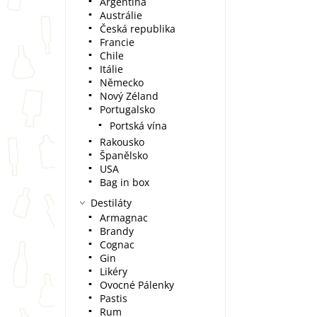
Argentina
Austrálie
Česká republika
Francie
Chile
Itálie
Německo
Nový Zéland
Portugalsko
Portská vína
Rakousko
Španělsko
USA
Bag in box
Destiláty
Armagnac
Brandy
Cognac
Gin
Likéry
Ovocné Pálenky
Pastis
Rum