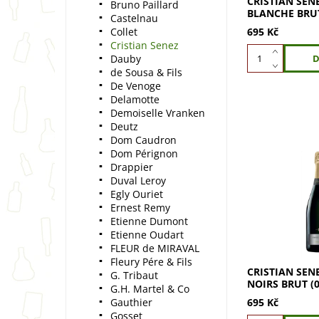
CRISTIAN SEN
Bruno Paillard
BLANCHE BRUT
Castelnau
Collet
695 Kč
Cristian Senez
Dauby
de Sousa & Fils
De Venoge
Delamotte
Demoiselle Vranken
Deutz
Dom Caudron
Dom Pérignon
Drappier
Cristian Senez
Duval Leroy
Brut 0,75l z 10
Egly Ouriet
Světle zlatá ba
Ernest Remy
podtóny. Vůně
Etienne Dumont
meruněk, fíků, 
oříšků a...
Etienne Oudart
FLEUR de MIRAVAL
Fleury Pére & Fils
CRISTIAN SEN
G. Tribaut
NOIRS BRUT (0
G.H. Martel & Co
695 Kč
Gauthier
Gosset