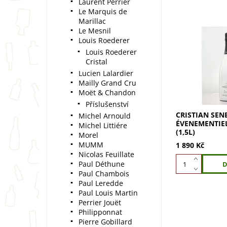
Laurent Perrier
Le Marquis de
Marillac
Le Mesnil
Louis Roederer
Cristian Senez
Louis Roederer
Évenementiell
Cristal
z 100% Pinot No
barva s růžový
Lucien Lalardier
Vůně sušeného 
Mailly Grand Cru
a mandlí. Svěží.
Moët & Chandon
Příslušenství
CRISTIAN SEN
Michel Arnould
ÉVENEMENTIE
Michel Littiére
(1,5L)
Morel
MUMM
1 890 Kč
Nicolas Feuillate
Paul Déthune
Paul Chambois
Paul Leredde
Paul Louis Martin
Perrier Jouët
Philipponnat
Pierre Gobillard