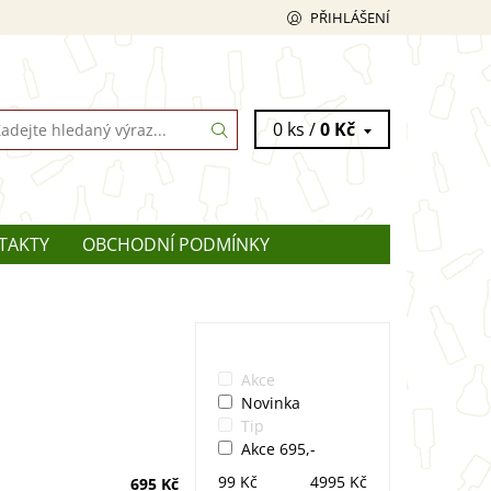
PŘIHLÁŠENÍ
0 ks /
0 Kč
TAKTY
OBCHODNÍ PODMÍNKY
Akce
Novinka
Tip
Akce 695,-
99
Kč
4995
Kč
695 Kč