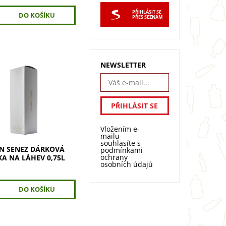
PŘIHLÁSIT SE
PŘES SEZNAM
NEWSLETTER
 Senez dárková
 na láhev 0,75l pro
prezentaci. Udělejte z
 daru
enutelný zážitek.
pro víno, šampaňské...
Vložením e-
mailu
souhlasíte s
AN SENEZ DÁRKOVÁ
podmínkami
ochrany
KA NA LÁHEV 0,75L
osobních údajů