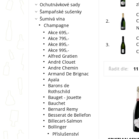
z
Ochutnávkové sady
Šampaňské sušenky
C
Šumivá vína
C
2.
Champagne
N
Akce 695,-
C
Akce 795,-
Akce 895,-
C
3.
Akce 995,-
C
Alfred Gratien
André Clouet
Andre Chemin
Řadit dle:
11
Armand De Brignac
Ayala
Barons de
Rothschild
Cristian Senez
Bauget - Jouette
Brut 0,75l: 100
Bauchet
zlatavá barva, 
Bernard Remy
Svěžest, žluté 
Besserat de Bellefon
pomerančové k
Billecart-Salmon
Lahodné...
Bollinger
Příslušenství