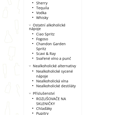
Sherry
Tequila
Vodka
Whisky
Ostatní alkoholické
nápoje
Ciao Spritz
Fogoso
Chandon Garden
Spritz
Scavi & Ray
Svařené víno a punč
Nealkoholické alternativy
Nealkoholické sycené
nápoje
Nealkoholická vína
Nealkoholické destiláty
Příslušenství
ROZLIŠOVAČE NA
SKLENIČKY
Chlaďáky
Pupitry