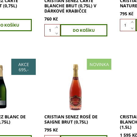
EZ CARTE
CRISTIAN SENEZ CARTE
CRISTI
 (0,75L)
BLANCHE BRUT (0,75L) V
NATURE 
DÁRKOVÉ KRABIČCE
795 Kč
760 Kč
AKCE
NOVINKA
695,-
 Blanc de Noirs
Cristian Senez Rosé de Saigne
Cristian
0% Pinot Noir.
Brut: svěží růžové víno s vůní
Brut M
rva s růžovými
lesního ovoce a citrusů.
100% Pi
 sušených
Krásná rovnováha, příjemná
perlením
lískových
kořeněná dochuť. Ideální
Lahodná
pro...
ovoce, ci
EZ BLANC DE
CRISTIAN SENEZ ROSÉ DE
CRISTI
,75L)
SAIGNE BRUT (0,75L)
BLANC
(1,5L)
795 Kč
1 595 K