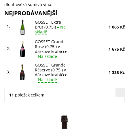
dlouhověká šumivá vína.
NEJPRODÁVANĚJŠÍ
GOSSET Extra
1.
Brut (0,75l)
–
Na
1 065 Kč
skladě
GOSSET Grand
Rosé (0,75l) v
2.
1 675 Kč
dárkové krabičce
–
Na skladě
GOSSET Grande
Réserve (0,75l) v
3.
1 335 Kč
dárkové krabičce
–
Na skladě
11
položek celkem
GOSSET Extra Brut (0,75l): svěží šampaňské s krémovou
texturou a ovocnými tóny broskve, mirabelky a slivoně.