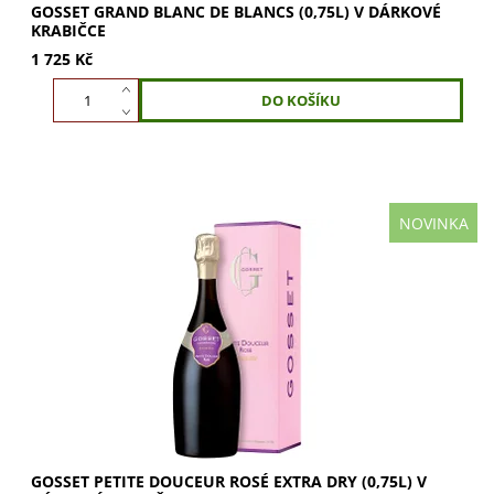
GOSSET GRAND BLANC DE BLANCS (0,75L) V DÁRKOVÉ
KRABIČCE
1 725 Kč
NOVINKA
Petite Douceur Rosé je jiné než ostatní champagne
Gossetu – a záměrně. Nejstarší champagneská maison
světa stvořila cuvée, které jde vstříc...
GOSSET PETITE DOUCEUR ROSÉ EXTRA DRY (0,75L) V