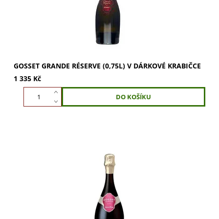
GOSSET GRANDE RÉSERVE (0,75L) V DÁRKOVÉ KRABIČCE
1 335 Kč
GOSSET Grand Rosé (0,75l) v dárkové krabičce. Směs
Chardonnay a Pinot Noir s vůní lesního ovoce. Vychutnejte
si svěží chuť s ovocným závěrem....