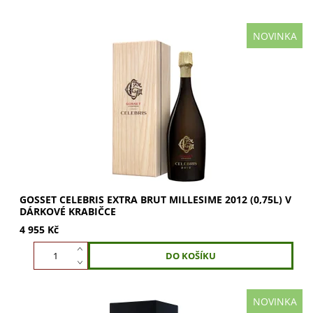
NOVINKA
GOSSET Celebris Extra Brut Millesime 2012: Celebris je
nejvyšší výtvor Maison Gosset – nejstarší champagneské
vinařské značky, která vznikla...
GOSSET CELEBRIS EXTRA BRUT MILLESIME 2012 (0,75L) V
DÁRKOVÉ KRABIČCE
4 955 Kč
NOVINKA