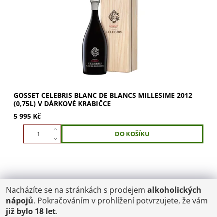
champagne – je to historický milník. Poprvé v celé
existenci cuvée Celebris se Maison...
GOSSET CELEBRIS BLANC DE BLANCS MILLESIME 2012
(0,75L) V DÁRKOVÉ KRABIČCE
5 995 Kč
Nacházíte se na stránkách s prodejem
alkoholických
POŠTOVNÉ
nápojů
. Pokračováním v prohlížení potvrzujete, že vám
ČR: od 95,-
již bylo 18 let
.
SK: 350,-