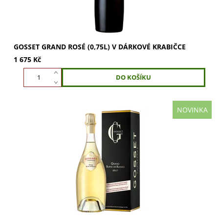
GOSSET GRAND ROSÉ (0,75L) V DÁRKOVÉ KRABIČCE
1 675 Kč
NOVINKA
GOSSET Grand Blanc de Blancs (0,75l) je 100%
Chardonnay s úchvatnými tóny bílých květů, jablek a
citrusů. Objevte komplexní vůni i chuť s nádechem...