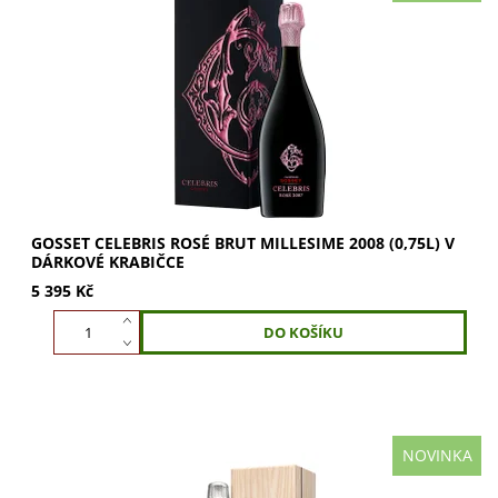
GOSSET Celebris Rosé Brut Millesime 2008 v dárkové
krabičce. Limitovaná edice. Aroma jahodového džemu,
pepře a máty. Plná chuť černých třešní s...
GOSSET CELEBRIS ROSÉ BRUT MILLESIME 2008 (0,75L) V
DÁRKOVÉ KRABIČCE
5 395 Kč
NOVINKA
Gosset Celebris Blanc de Blancs 2012 je víc než výjimečné