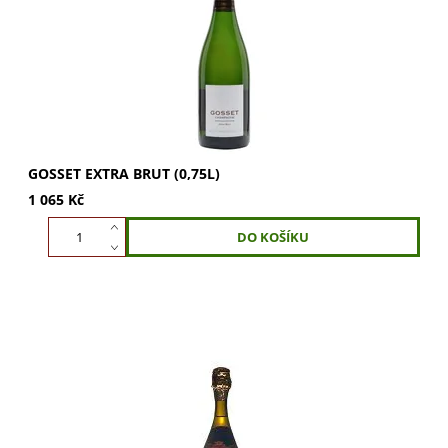
Závěr je slaný a minerální. Ideální...
GOSSET EXTRA BRUT (0,75L)
1 065 Kč
GOSSET Grande Réserve (0,75l) v dárkové krabičce. Směs
Chardonnay, Pinot Noir a Meunier. Vůně svěžest, ovoce,
citronový koláč, žluté ovoce, švestky...