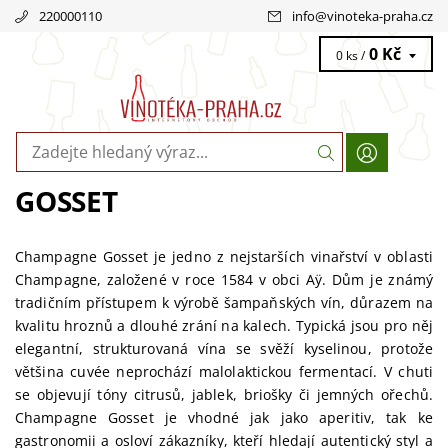
220000110
info
@
vinoteka-praha.cz
0 Kč
0 ks /
GOSSET
Champagne Gosset je jedno z nejstarších vinařství v oblasti
Champagne, založené v roce 1584 v obci Aÿ. Dům je známý
tradičním přístupem k výrobě šampaňských vín, důrazem na
kvalitu hroznů a dlouhé zrání na kalech. Typická jsou pro něj
elegantní, strukturovaná vína se svěží kyselinou, protože
většina cuvée neprochází malolaktickou fermentací. V chuti
se objevují tóny citrusů, jablek, briošky či jemných ořechů.
Champagne Gosset je vhodné jak jako aperitiv, tak ke
gastronomii a osloví zákazníky, kteří hledají autentický styl a