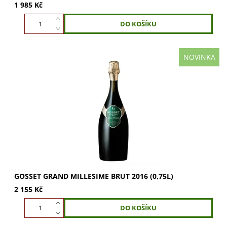
1 985 Kč
NOVINKA
GOSSET Grand Millesime Brut 2016: Směs Chardonnay a
Pinot Noir s ovocnou, svěží vůní tónů pečiva a ovoce. V
chuti energické, s osvěžující...
GOSSET GRAND MILLESIME BRUT 2016 (0,75L)
2 155 Kč