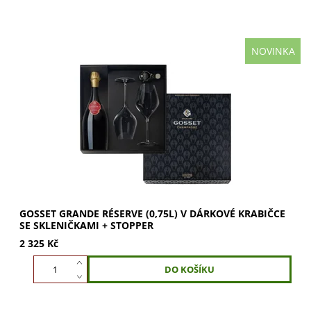
NOVINKA
GOSSET Grande Réserve 0,75l v dárkové krabičce se
skleničkami a stopperem. Oslňující cuvée s tóny
citronového koláče, žlutého ovoce a medu. Ideální...
GOSSET GRANDE RÉSERVE (0,75L) V DÁRKOVÉ KRABIČCE
SE SKLENIČKAMI + STOPPER
2 325 Kč