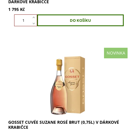
DÁRKOVÉ KRABIČCE
1 795 Kč
NOVINKA
Cuvée Suzanne Rosé Brut je poctou výjimečné ženě:
Suzanne Gosset (1885–1970), prezidentce Maison Gosset v
letech 1955–1965, která v roce 1947 jako...
GOSSET CUVÉE SUZANE ROSÉ BRUT (0,75L) V DÁRKOVÉ
KRABIČCE