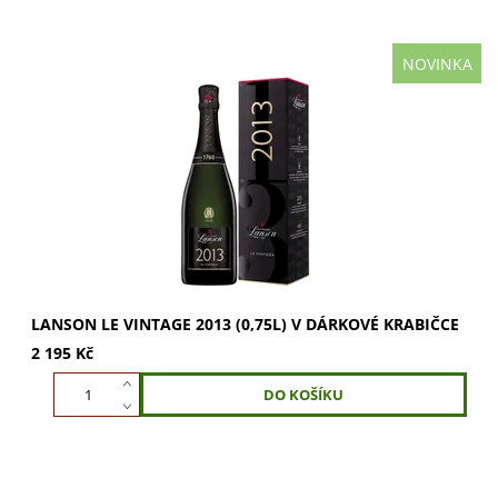
NOVINKA
Lanson Le Vintage 2013: Cuvée z Premier Cru a Grand Cru
s tóny kandovaného ovoce, medu a mandlí. Hutnost,
textura a svěžest v harmonii. Ochutnejte...
LANSON LE VINTAGE 2013 (0,75L) V DÁRKOVÉ KRABIČCE
2 195 Kč