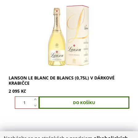
Lanson Le Blanc de Blancs – čistota šampaňského v
dárkové krabičce Lanson Le Blanc de Blancs je šampaňské
stvořené výhradně z Chardonnay,...
LANSON LE BLANC DE BLANCS (0,75L) V DÁRKOVÉ
KRABIČCE
2 095 Kč