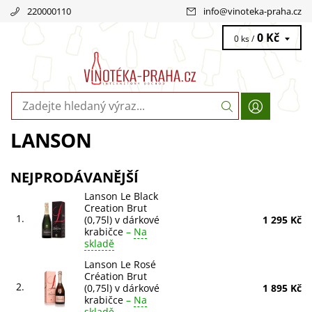
220000110
info
@
vinoteka-praha.cz
0 Kč
0 ks /
LANSON
NEJPRODÁVANĚJŠÍ
Lanson Le Black
Creation Brut
1.
(0,75l) v dárkové
1 295 Kč
krabičce
–
Na
skladě
Lanson Le Rosé
Création Brut
2.
(0,75l) v dárkové
1 895 Kč
krabičce
–
Na
skladě