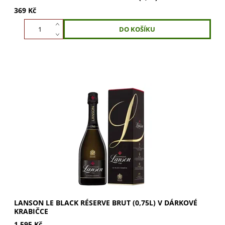
369 Kč
Lanson Le Black Réserve Brut – prémiové šampaňské
Lanson Le Black Réserve Brut představuje vrchol
řemeslné preciznosti slavného šampaňského domu,...
LANSON LE BLACK RÉSERVE BRUT (0,75L) V DÁRKOVÉ
KRABIČCE
1 595 Kč