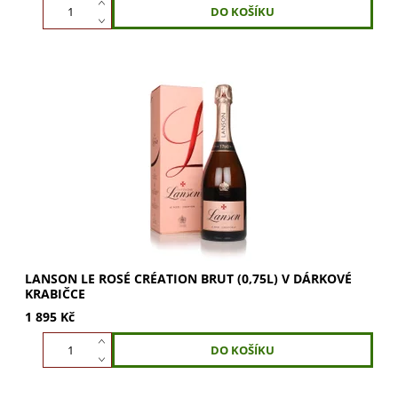
Lanson Le Rosé Création Brut 0,75l v dárkové krabičce.
Jemná vůně malin, granátového jablka a růží. Chuť
ovocná, svěží s tóny jahod a rybízu....
LANSON LE ROSÉ CRÉATION BRUT (0,75L) V DÁRKOVÉ
KRABIČCE
1 895 Kč