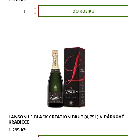
Lanson Le Black Creation Brut 0,75l v dárkové krabičce.
Pikantní vůně hrušek, jablek a citrusů s tóny pečiva.
Velkorysá, ovocná a svěží chuť s...
LANSON LE BLACK CREATION BRUT (0,75L) V DÁRKOVÉ
KRABIČCE
1 295 Kč