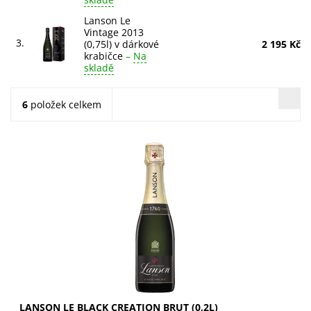
Lanson Le
Vintage 2013
3.
(0,75l) v dárkové
2 195 Kč
krabičce
–
Na
skladě
6
položek celkem
Lanson Le Black Creation Brut (0,2l) je osvěžující
šampaňské s tóny hrušek, jablek a citrusů. Objevte
štědrou, ovocnou chuť s mandarinkou a...
LANSON LE BLACK CREATION BRUT (0,2L)