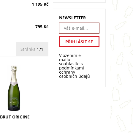
1 195 Kč
NEWSLETTER
795 Kč
Stránka
1/1
Vložením e-
mailu
souhlasíte s
podmínkami
ochrany
osobních údajů
rut Origine: směs s
rusů a tropického
legantní a
rované šampaňské s
koncentrací. Zraje 3
vápencových...
 BRUT ORIGINE