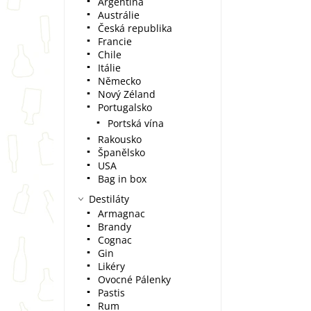
Argentina
Austrálie
Česká republika
Francie
Chile
Itálie
Německo
Nový Zéland
Portugalsko
Portská vína
Rakousko
Španělsko
USA
Bag in box
Destiláty
Armagnac
Brandy
Cognac
Gin
Likéry
Ovocné Pálenky
Pastis
Rum