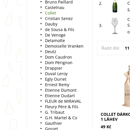
Bruno Paillard
C
2.
Castelnau
š
Collet
Cristian Senez
C
Dauby
S
3.
de Sousa & Fils
o
De Venoge
Delamotte
Demoiselle Vranken
Řadit dle:
11
Deutz
Dom Caudron
Dom Pérignon
Drappier
Duval Leroy
Elegantní bavl
Egly Ouriet
Collet na 1 láh
obal pro šampa
Ernest Remy
promění každo
Etienne Dumont
nevšední dárek
Etienne Oudart
Doporučujeme
FLEUR de MIRAVAL
Fleury Pére & Fils
G. Tribaut
COLLET DÁRK
G.H. Martel & Co
1 LÁHEV
Gauthier
49 Kč
Gosset