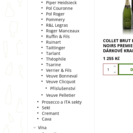
Piper Heidsieck
Premier Cru: v
Pol Couronne
šampaňské z h
Pol Roger
Noir. Zraje pět 
Pommery
rezervního vín
chuť....
R&L Legras
Roger Manceaux
Ruffin & Fils
COLLET BRUT 
Ruinart
NOIRS PREMIER
Taittinger
DÁRKOVÉ KRA
Tarlant
1 255 Kč
Théophile
Tsarine
Verrier & Fils
Veuve Bonneval
Veuve Clicquot
Příslušenství
Veuve Pelletier
Prosecco a ITA sekty
Sekt
Cremant
Cava
Vína