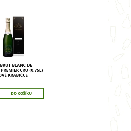
rut Blanc de Blancs
Cru je luxusní
ké z hroznů
nay z prestižních
emier Cru a Grand
evte sílu, něhu a...
 BRUT BLANC DE
PREMIER CRU (0,75L)
OVÉ KRABIČCE
č