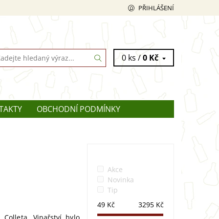
PŘIHLÁŠENÍ
0 ks /
0 Kč
TAKTY
OBCHODNÍ PODMÍNKY
Akce
Novinka
Tip
49
Kč
3295
Kč
Colleta. Vinařství bylo