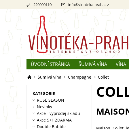
220000110
info
@
vinoteka-praha.cz
ÚVODNÍ STRÁNKA
ŠUMIVÁ VÍNA
VÍNA
REKLAMACE
O ŠAMPAŇSKÉM
Šumivá vína
Champagne
Collet
COL
KATEGORIE
ROSÉ SEASON
Novinky
MAISO
Akce - výprodej skladu
Akce 5+1 ZDARMA
Double Bubble
Maison Collet j