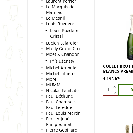
Laurent Perrier
Le Marquis de
Marillac
Le Mesnil
Louis Roederer
Collet Brut Bla
Premier Cru je
Louis Roederer
šampaňské z h
Cristal
Chardonnay z p
Lucien Lalardier
vinic Premier 
Mailly Grand Cru
Cru. Objevte sí
Moët & Chandon
Příslušenství
COLLET BRUT 
Michel Arnould
BLANCS PREMI
Michel Littiére
1 195 Kč
Morel
MUMM
Nicolas Feuillate
Paul Déthune
Paul Chambois
Paul Leredde
Paul Louis Martin
Perrier Jouët
Philipponnat
Pierre Gobillard
Collet Brut Bla