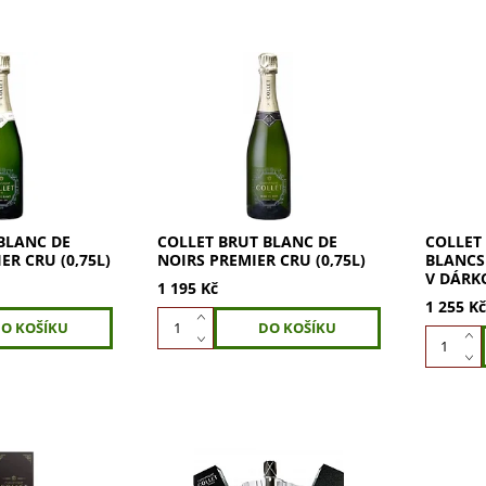
nc de Blancs
Collet Brut Blanc de Noirs
Collet B
 luxusní
Premier Cru: výjimečné bílé
Premier 
roznů
šampaňské z hroznů Pinot
šampaňs
restižních
Noir. Zraje pět let, s 13 %
Chardon
Cru a Grand
rezervního vína pro bohatou
vinic Pr
lu, něhu a...
chuť....
Cru. Obj
BLANC DE
COLLET BRUT BLANC DE
COLLET
ER CRU (0,75L)
NOIRS PREMIER CRU (0,75L)
BLANCS 
V DÁRK
1 195 Kč
1 255 K
nc de Noirs
Esprit Couture je nejvyšší