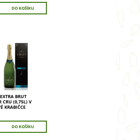
xtra Brut Premier Cru
aňské s nízkým
cukru (3 g/l). Hrozny
 Cru a Grand Cru z
ardonnay a Pinot Noir
...
 EXTRA BRUT
 CRU (0,75L) V
É KRABIČCE
č