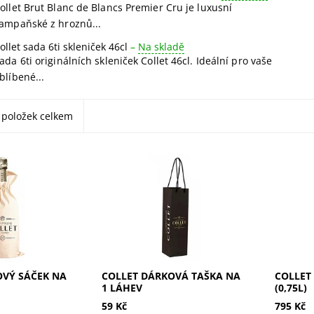
ollet Brut Blanc de Blancs Premier Cru je luxusní
ampaňské z hroznů...
ollet sada 6ti skleniček 46cl
–
Na skladě
ada 6ti originálních skleniček Collet 46cl. Ideální pro vaše
blíbené...
položek celkem
něný sáček
Elegantní dárková taška Collet
Collet B
ev. Perfektní
na 1 láhev. Perfektní obal pro
vůní cit
ňské, který
šampaňské, který promění
ovoce. E
u láhev v
každou láhev v luxusní dárek.
struktu
.
Získejte ji nyní!
ovocnou 
!
roky ve 
OVÝ SÁČEK NA
COLLET DÁRKOVÁ TAŠKA NA
COLLET
1 LÁHEV
(0,75L)
59 Kč
795 Kč