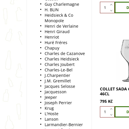
Guy Charlemagne
H. BLIN
Heidsieck & Co
Monopole
Henri de Verlaine
Henri Giraud
Henriot
Huré Fréres
Chapuy
Sada 6ti origin
Charles de Cazanove
Collet 46cl. Id
Charles Heidsieck
oblíbené šamp
Elegantní desi
Charles Joubert
kvalita. Pořiďte 
Charles-Le-Bel
dnes!
J.Charpentier
J.M. Gremillet
Jacques Selosse
COLLET SADA 
Jacquesson
46CL
Jeeper
795 Kč
Joseph Perrier
Krug
L'Hoste
Lanson
Larmandier-Bernier