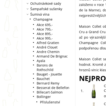
Ochutnávkové sady
založeno v roce
Šampaňské sušenky
de la Marne), d
Šumivá vína
nejprestižnější
Champagne
Akce 695,-
Maison Collet o
Akce 795,-
Cru a Grand Cru.
Akce 895,-
až po výraznější
Akce 995,-
Alfred Gratien
Champagne Coll
André Clouet
podpořenou dlou
Andre Chemin
Armand De Brignac
Maison Collet s
Ayala
hodnot. Kromě z
Barons de
Rothschild
hroznů vinic kla
Bauget - Jouette
NEJPRO
Bauchet
Bernard Remy
C
Besserat de Bellefon
C
1.
Billecart-Salmon
o
Bollinger
Příslušenství
C