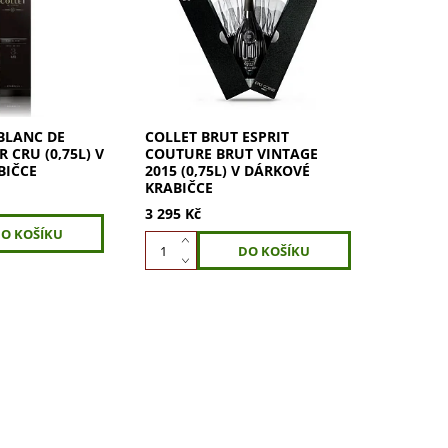
ýjimečné bílé
cuvée Maison Collet –
roznů Pinot
výjimečné šampaňské
let, s 13 %
sestavené výhradně z
a pro bohatou
nejlepších Grand Cru a
Premier Cru poloh
Champagne a...
BLANC DE
COLLET BRUT ESPRIT
 CRU (0,75L) V
COUTURE BRUT VINTAGE
BIČCE
2015 (0,75L) V DÁRKOVÉ
KRABIČCE
3 295 Kč