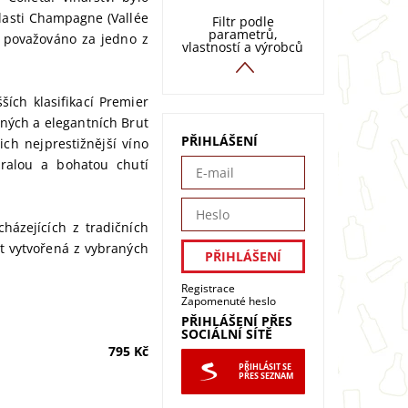
lasti Champagne (Vallée
Filtr podle
parametrů,
e považováno za jedno z
vlastností a výrobců
ších klasifikací Premier
mných a elegantních Brut
PŘIHLÁŠENÍ
jich nejprestižnější víno
zralou a bohatou chutí
ázejících z tradičních
t vytvořená z vybraných
Registrace
Zapomenuté heslo
PŘIHLÁŠENÍ PŘES
SOCIÁLNÍ SÍTĚ
795 Kč
PŘIHLÁSIT SE
PŘES SEZNAM