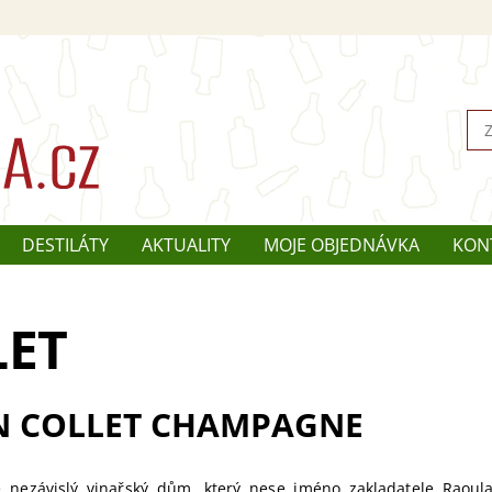
DESTILÁTY
AKTUALITY
MOJE OBJEDNÁVKA
KON
LET
N COLLET CHAMPAGNE
e nezávislý vinařský dům, který nese jméno zakladatele Raoula 