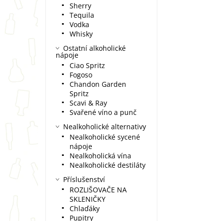
Sherry
Tequila
Vodka
Whisky
Ostatní alkoholické
nápoje
Ciao Spritz
Fogoso
Chandon Garden
Spritz
Scavi & Ray
Svařené víno a punč
Nealkoholické alternativy
Nealkoholické sycené
nápoje
Nealkoholická vína
Nealkoholické destiláty
Příslušenství
ROZLIŠOVAČE NA
SKLENIČKY
Chlaďáky
Pupitry