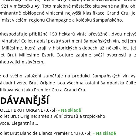
 1921 v městečku Aÿ. Toto malebné městečko situované na jihu ob
ominantně obklopené vinicemi nejvyšší klasifikace Grand Cru, j
ch míst v celém regionu Champagne a kolébku šampaňského.
bhospodařuje přibližně 150 hektarů vinic převážně
..
dvou nejvyš
 Vinařství Collet nabízí pestrý sortiment šampaňských vín, od je
 Millésime, která zrají v historických sklepech až několik let. Je
et Brut Millesime Esprit Couture zaujme svěží ovocností a 
hotrvajícím závěrem.
e od svého založení zaměřuje na produkci šampaňských vín vych
ákladní verze Brut Origine jsou všechna ostatní šampaňská Colle
sifikovaných jako Premier Cru a Grand Cru.
DÁVANĚJŠÍ
OLLET BRUT ORIGINE (0,75l)
–
Na skladě
ollet Brut Origine: směs s vůní citrusů a tropického
voce. Elegantní a...
ollet Brut Blanc de Blancs Premier Cru (0,75l)
–
Na skladě