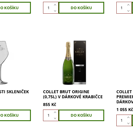
álních skleniček
Collet Brut Origine: směs s
Collet E
eální pro vaše
vůní citrusů a tropického
je šamp
aňské.
ovoce. Elegantní a
obsahem 
gn a vysoká
strukturované šampaňské s
Premier
si je ještě
ovocnou koncentrací. Zraje 3
vinic Ch
roky ve vápencových...
přinášejí
6TI SKLENIČEK
COLLET BRUT ORIGINE
COLLET
(0,75L) V DÁRKOVÉ KRABIČCE
PREMIER
DÁRKOV
855 Kč
1 055 K