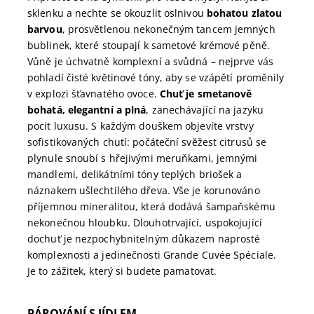
sklenku a nechte se okouzlit oslnivou
bohatou zlatou
barvou
, prosvětlenou nekonečným tancem jemných
bublinek, které stoupají k sametové krémové pěně.
Vůně je úchvatně komplexní a svůdná – nejprve vás
pohladí čisté květinové tóny, aby se vzápětí proměnily
v explozi šťavnatého ovoce.
Chuť je smetanově
bohatá, elegantní a plná
, zanechávající na jazyku
pocit luxusu. S každým douškem objevíte vrstvy
sofistikovaných chutí: počáteční svěžest citrusů se
plynule snoubí s hřejivými meruňkami, jemnými
mandlemi, delikátními tóny teplých briošek a
náznakem ušlechtilého dřeva. Vše je korunováno
příjemnou mineralitou, která dodává šampaňskému
nekonečnou hloubku. Dlouhotrvající, uspokojující
dochuť je nezpochybnitelným důkazem naprosté
komplexnosti a jedinečnosti Grande Cuvée Spéciale.
Je to zážitek, který si budete pamatovat.
PÁROVÁNÍ S JÍDLEM