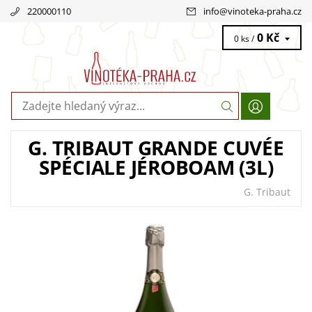
220000110
info
@
vinoteka-praha.cz
0 Kč
0 ks /
G. TRIBAUT GRANDE CUVÉE
SPÉCIALE JÉROBOAM (3L)
G. Tribaut