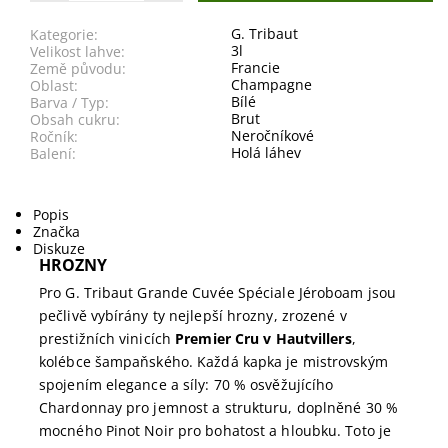
G. Tribaut
Kategorie:
3l
Velikost lahve:
Francie
Země původu:
Champagne
Oblast:
Bílé
Barva / Typ:
Brut
Obsah cukru:
Neročníkové
Ročník:
Holá láhev
Balení:
Popis
Značka
Diskuze
HROZNY
Pro G. Tribaut Grande Cuvée Spéciale Jéroboam jsou
pečlivě vybírány ty nejlepší hrozny, zrozené v
prestižních vinicích
Premier Cru v Hautvillers
,
kolébce šampaňského. Každá kapka je mistrovským
spojením elegance a síly: 70 % osvěžujícího
Chardonnay pro jemnost a strukturu, doplněné 30 %
mocného Pinot Noir pro bohatost a hloubku. Toto je