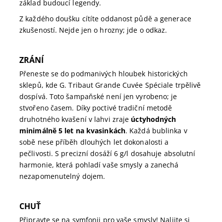
základ budoucí legendy.
Z každého doušku cítíte oddanost půdě a generace
zkušeností. Nejde jen o hrozny; jde o odkaz.
ZRÁNÍ
Přeneste se do podmanivých hloubek historických
sklepů, kde G. Tribaut Grande Cuvée Spéciale trpělivě
dospívá. Toto šampaňské není jen vyrobeno; je
stvořeno časem. Díky poctivé tradiční metodě
druhotného kvašení v lahvi zraje
úctyhodných
minimálně 5 let na kvasinkách
. Každá bublinka v
sobě nese příběh dlouhých let dokonalosti a
pečlivosti. S precizní dosáží 6 g/l dosahuje absolutní
harmonie, která pohladí vaše smysly a zanechá
nezapomenutelný dojem.
CHUŤ
Připravte se na symfonii pro vaše smysly! Nalijte si