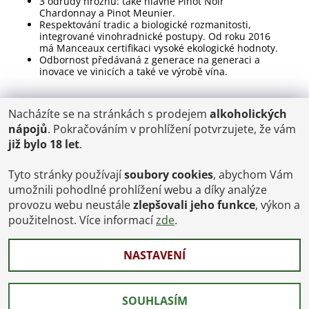
3 odrůdy hroznů: také hlavně Pinot Noir
Chardonnay a Pinot Meunier.
Respektování tradic a biologické rozmanitosti,
integrované vinohradnické postupy. Od roku 2016
má Manceaux certifikaci vysoké ekologické hodnoty.
Odbornost předávaná z generace na generaci a
inovace ve vinicích a také ve výrobě vína.
Nacházíte se na stránkách s prodejem
alkoholických
POŠTOVNÉ
nápojů
. Pokračováním v prohlížení potvrzujete, že vám
ČR: od 95,-
již bylo 18 let
.
SK: 350,-
EU: 1200,-
€ = 24,00 CZK
Tyto stránky používají
soubory cookies
, abychom Vám
umožnili pohodlné prohlížení webu a díky analýze
Dopravy a Platby
provozu webu neustále
zlepšovali jeho funkce
, výkon a
Jsme internetový obchod, osobní odběr není možný.
použitelnost. Více informací
zde
.
NASTAVENÍ
2026 © Vinoteka-Praha.cz, všechna práva vyhrazena
Vytvořil Shoptet
SOUHLASÍM