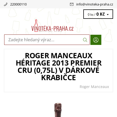
220000110
info
@
vinoteka-praha.cz
0 Kč
0 ks /
ROGER MANCEAUX
HÉRITAGE 2013 PREMIER
CRU (0,75L) V DÁRKOVÉ
KRABIČCE
Roger Manceaux