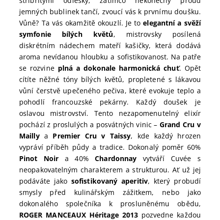
stříbřitými odlesky, zatímco nekonečný proud
jemných bublinek tančí, zvoucí vás k prvnímu doušku.
Vůně? Ta vás okamžitě okouzlí. Je to
elegantní a svěží
symfonie bílých květů
, mistrovsky posílená
diskrétním nádechem mateří kašičky, která dodává
aroma nevídanou hloubku a sofistikovanost. Na patře
se rozvine
plná a dokonale harmonická chuť
. Opět
cítíte něžné tóny bílých květů, propletené s lákavou
vůní čerstvě upečeného pečiva, které evokuje teplo a
pohodlí francouzské pekárny. Každý doušek je
oslavou mistrovství. Tento nezapomenutelný elixír
pochází z proslulých a posvátných vinic –
Grand Cru v
Mailly
a
Premier Cru v Taissy
, kde každý hrozen
vypráví příběh půdy a tradice. Dokonalý poměr 60%
Pinot Noir
a 40%
Chardonnay
vytváří Cuvée s
neopakovatelným charakterem a strukturou. Ať už jej
podáváte jako
sofistikovaný aperitiv
, který probudí
smysly před kulinářským zážitkem, nebo jako
dokonalého společníka k prosluněnému obědu,
ROGER MANCEAUX Héritage 2013
pozvedne každou