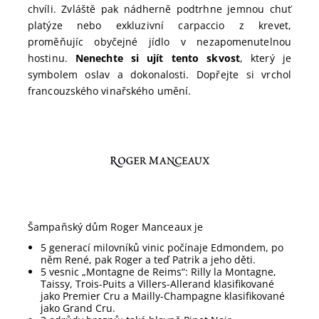
chvíli. Zvláště pak nádherně podtrhne jemnou chuť
platýze nebo exkluzivní carpaccio z krevet,
proměňujíc obyčejné jídlo v nezapomenutelnou
hostinu.
Nenechte si ujít tento skvost
, který je
symbolem oslav a dokonalosti. Dopřejte si vrchol
francouzského vinařského umění.
Šampaňský dům Roger Manceaux je
5 generací milovníků vinic počínaje Edmondem, po
něm René, pak Roger a teď Patrik a jeho děti.
5 vesnic „Montagne de Reims“: Rilly la Montagne,
Taissy, Trois-Puits a Villers-Allerand klasifikované
jako Premier Cru a Mailly-Champagne klasifikované
jako Grand Cru.