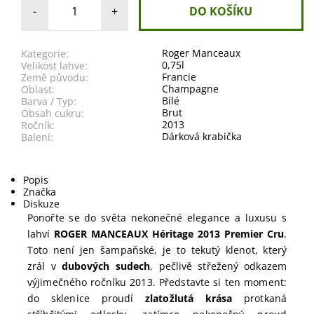
-
+
Roger Manceaux
Kategorie:
0,75l
Velikost lahve:
Francie
Země původu:
Champagne
Oblast:
Bílé
Barva / Typ:
Brut
Obsah cukru:
2013
Ročník:
Dárková krabička
Balení:
Popis
Značka
Diskuze
Ponořte se do světa nekonečné elegance a luxusu s
lahví
ROGER MANCEAUX Héritage 2013 Premier Cru
.
Toto není jen šampaňské, je to tekutý klenot, který
zrál v
dubových sudech
, pečlivě střežený odkazem
výjimečného ročníku 2013. Představte si ten moment:
do sklenice proudí
zlatožlutá krása
protkaná