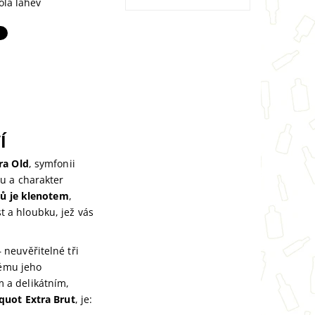
olá láhev
Í
ra Old
, symfonii
u a charakter
ků je klenotem
,
 a hloubku, jež vás
 neuvěřitelné tři
kému jeho
 a delikátním,
quot Extra Brut
, je: