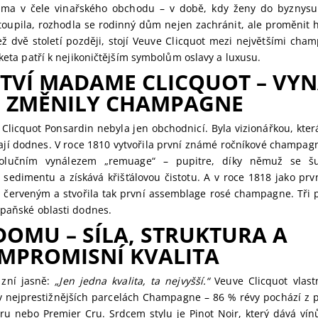
ma v čele vinařského obchodu – v době, kdy ženy do byznysu p
toupila, rozhodla se rodinný dům nejen zachránit, ale proměnit h
ež dvě století později, stojí Veuve Clicquot mezi největšími ch
iketa patří k nejikoničtějším symbolům oslavy a luxusu.
TVÍ MADAME CLICQUOT – VYN
É ZMĚNILY CHAMPAGNE
 Clicquot Ponsardin nebyla jen obchodnicí. Byla vizionářkou, kter
ají dodnes. V roce 1810 vytvořila první známé ročníkové champagn
volučním vynálezem „remuage“ – pupitre, díky němuž se š
 sedimentu a získává křišťálovou čistotu. A v roce 1818 jako prv
m červeným a stvořila tak první assemblage rosé champagne. Tři p
mpaňské oblasti dodnes.
DOMU – SÍLA, STRUKTURA A
MPROMISNÍ KVALITA
zní jasně:
„Jen jedna kvalita, ta nejvyšší.“
Veuve Clicquot vlast
v nejprestižnějších parcelách Champagne – 86 % révy pochází z p
ru nebo Premier Cru. Srdcem stylu je Pinot Noir, který dává ví