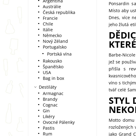
Argentina
Ponsardin sa
Austrálie
Místo aby us
Česká republika
Dnes, více n
Francie
Chile
jeho žlutá et
Itálie
DĚDIC
Německo
KTER
Nový Zéland
Portugalsko
Portská vína
Barbe-Nicole
Rakousko
jež se použív
Španělsko
přišla s re
USA
kvasnicového
Bag in box
víno s tichý
Destiláty
tvář celé ša
Armagnac
STYL 
Brandy
Cognac
NEKO
Gin
Likéry
Motto domu 
Ovocné Pálenky
rozložených 
Pastis
Rum
jako Grand C