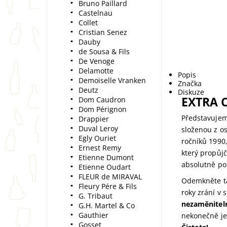
Bruno Paillard
Castelnau
Collet
Cristian Senez
Dauby
de Sousa & Fils
De Venoge
Delamotte
Popis
Demoiselle Vranken
Značka
Deutz
Diskuze
EXTRA 
Dom Caudron
Dom Pérignon
Představujem
Drappier
Duval Leroy
složenou z o
Egly Ouriet
ročníků 1990,
Ernest Remy
který propůj
Etienne Dumont
absolutně poh
Etienne Oudart
FLEUR de MIRAVAL
Odemkněte ta
Fleury Pére & Fils
roky zrání v 
G. Tribaut
nezaměnitel
G.H. Martel & Co
Gauthier
nekonečně je
Gosset