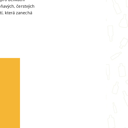
oňavých, čerstvých
í, která zanechá