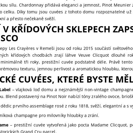
ickou sílu. Chardonnay přidává eleganci a jemnost, Pinot Meunier 
 celku. Díky tomu jsou cuvées z tohoto domu rozpoznatelné už
xní a přesto nečekaně svěží.
 V KŘÍDOVÝCH SKLEPECH ZA
ESCO
klepy Les Crayères v Remeši jsou od roku 2015 součástí světovéh
ných křídových chodbách zrají láhve Veuve Clicquot dlouhé rok
 minimálně tři roky, prestižní cuvée podstatně déle. Právě tent
krémovou texturu, jemnou perlivost a aromatickou hloubku, kterou
CKÉ CUVÉES, KTERÉ BYSTE MĚL
Label
– vlajková loď domu a nejznámější non-vintage champagne 
ou. Blend postavený na Pinot Noir nabízí tóny zralého ovoce, briošk
dědic prvního assemblage rosé z roku 1818, svěží, elegantní a s v
níková champagne pro milovníky hloubky a zrání.
Dame
– prestižní cuvée vytvořená jako pocta Madame Clicquot, p
storických Grand Cru parcel.