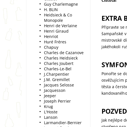
Čistota!
Guy Charlemagne
H. BLIN
Heidsieck & Co
EXTRA 
Monopole
Henri de Verlaine
Připravte se 
Henri Giraud
šampaňské v
Henriot
mistrovské dí
Huré Fréres
jakéhokoli ru
Chapuy
Charles de Cazanove
Charles Heidsieck
SYMFON
Charles Joubert
Charles-Le-Bel
Ponořte se d
J.Charpentier
J.M. Gremillet
osvěžujícím 
Jacques Selosse
těsta a čers
Jacquesson
kandovaného 
Jeeper
Joseph Perrier
Krug
POZVED
L'Hoste
Lanson
Jak nejlépe 
Larmandier-Bernier
stvořeno pro