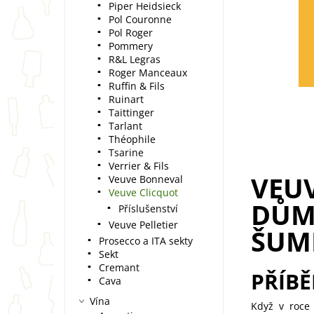
Piper Heidsieck
Pol Couronne
Pol Roger
Pommery
R&L Legras
Roger Manceaux
Ruffin & Fils
Ruinart
Taittinger
Tarlant
Théophile
Tsarine
Verrier & Fils
VEU
Veuve Bonneval
Veuve Clicquot
DŮM,
Příslušenství
Veuve Pelletier
ŠUM
Prosecco a ITA sekty
Sekt
Cremant
PŘÍBĚ
Cava
Vína
Když v roce 