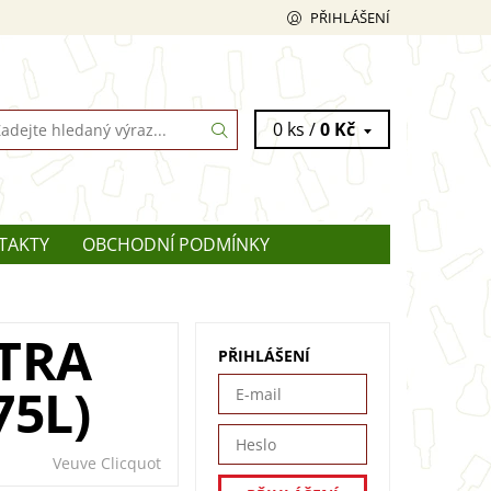
PŘIHLÁŠENÍ
0 ks /
0 Kč
TAKTY
OBCHODNÍ PODMÍNKY
TRA
PŘIHLÁŠENÍ
75L)
Veuve Clicquot