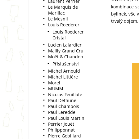
Laurent Perrier
kombinace sol
Le Marquis de
Marillac
bylinek, vše
Le Mesnil
trvalý dojem.
Louis Roederer
Louis Roederer
Cristal
Lucien Lalardier
Mailly Grand Cru
Moët & Chandon
Příslušenství
Michel Arnould
Michel Littiére
Morel
MUMM
Nicolas Feuillate
Paul Déthune
Paul Chambois
Paul Leredde
Paul Louis Martin
Perrier Jouët
Philipponnat
Pierre Gobillard