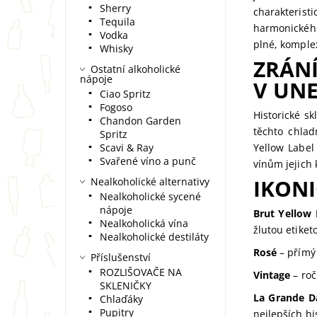
Sherry
charakterist
Tequila
harmonického
Vodka
plné, komple
Whisky
ZRÁNÍ
Ostatní alkoholické
nápoje
V UN
Ciao Spritz
Fogoso
Historické s
Chandon Garden
těchto chlad
Spritz
Scavi & Ray
Yellow Label
Svařené víno a punč
vínům jejich 
IKONI
Nealkoholické alternativy
Nealkoholické sycené
nápoje
Brut Yellow 
Nealkoholická vína
žlutou etiket
Nealkoholické destiláty
Rosé
– přímý 
Příslušenství
ROZLIŠOVAČE NA
Vintage
– roč
SKLENIČKY
La Grande 
Chlaďáky
Pupitry
nejlepších hi