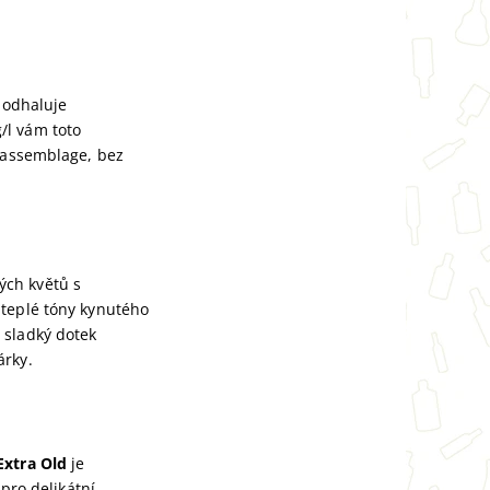
 odhaluje
/l vám toto
é assemblage, bez
ých květů s
 teplé tóny kynutého
 sladký dotek
árky.
Extra Old
je
 pro delikátní