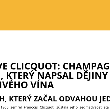
VE CLICQUOT: CHAMPA
 KTERÝ NAPSAL DĚJINY
IVÉHO VÍNA
H, KTERÝ ZAČAL ODVAHOU JE
1805 zemřel François Clicquot, zůstala jeho sedmadvacetiletá