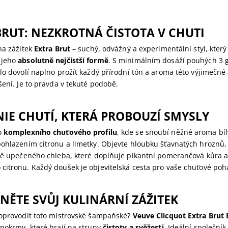
BRUT: NEZKROTNÁ ČISTOTA V CHUTI
na zážitek
Extra Brut
– suchý, odvážný a experimentální styl, který
 jeho
absolutně nejčistší formě
. S minimálním dosáží pouhých 3 g
lo dovolí naplno prožít každý přírodní tón a aroma této výjimečn
šení. Je to pravda v tekuté podobě.
IE CHUTÍ, KTERÁ PROBOUZÍ SMYSLY
o
komplexního chuťového profilu
, kde se snoubí něžné aroma bíl
pohlazením citronu a limetky. Objevte hloubku šťavnatých hroznů,
tvě upečeného chleba, které doplňuje pikantní pomerančová kůra a
citronu. Každý doušek je objevitelská cesta pro vaše chuťové poh
NĚTE SVŮJ KULINÁRNÍ ZÁŽITEK
doprovodit toto mistrovské šampaňské?
Veuve Clicquot Extra Brut 
 pokrmy, které hrají na struny
čistoty a svěžesti
. Ideální společník