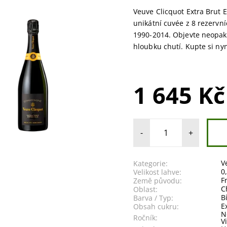
Veuve Clicquot Extra Brut Ex
unikátní cuvée z 8 rezervní
1990-2014. Objevte neopak
hloubku chutí. Kupte si nyn
1 645 Kč
-
+
V
Kategorie:
0
Velikost lahve:
F
Země původu:
C
Oblast:
B
Barva / Typ:
E
Obsah cukru:
N
Ročník:
V