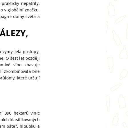
rakticky nepatřily.
o v globální značku.
ampagne domy světa a
ÁLEZY,
á vymyslela postupy,
e. O šest let později
umivé víno zbavuje
ní zkombinovala bílé
růlomy, které určují
ní 390 hektarů vinic
oloh klasifikovaných
nům páteř, hloubku a