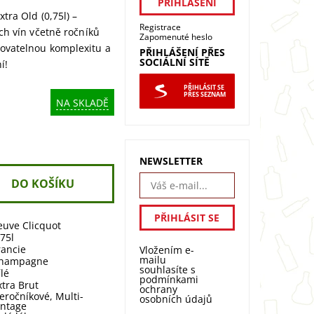
tra Old (0,75l) –
Registrace
ch vín včetně ročníků
Zapomenuté heslo
ovatelnou komplexitu a
PŘIHLÁŠENÍ PŘES
SOCIÁLNÍ SÍTĚ
í!
PŘIHLÁSIT SE
PŘES SEZNAM
NA SKLADĚ
NEWSLETTER
euve Clicquot
,75l
rancie
Vložením e-
mailu
hampagne
souhlasíte s
ílé
podmínkami
xtra Brut
ochrany
eročníkové
,
Multi-
osobních údajů
intage