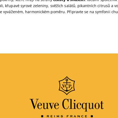
i, křupavé syrové zeleniny, svěžích salátů, pikantních citrusů a v
 ve vyváženém, harmonickém poměru. Připravte se na symfonii chut