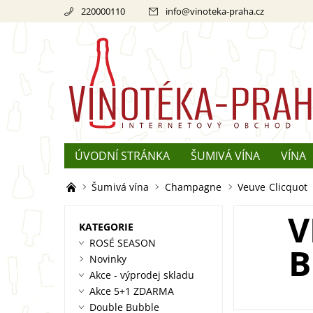
220000110
info
@
vinoteka-praha.cz
ÚVODNÍ STRÁNKA
ŠUMIVÁ VÍNA
VÍNA
REKLAMACE
O ŠAMPAŇSKÉM
Šumivá vína
Champagne
Veuve Clicquot
V
KATEGORIE
ROSÉ SEASON
B
Novinky
Akce - výprodej skladu
Akce 5+1 ZDARMA
Double Bubble