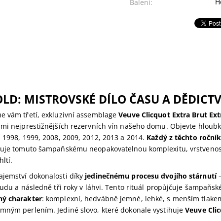
H
Balení:
OLD: MISTROVSKÉ DÍLO ČASU A DĚDICTV
e vám třetí, exkluzivní assemblage
Veuve Clicquot Extra Brut Ext
smi nejprestižnějších rezervních vín našeho domu. Objevte hloubk
 1998, 1999, 2008, 2009, 2012, 2013 a 2014.
Každý z těchto roční
čuje tomuto šampaňskému neopakovatelnou komplexitu, vrstvenost
ltí.
jemství dokonalosti díky
jedinečnému procesu dvojího stárnutí
–
sudu a následně tři roky v láhvi. Tento rituál propůjčuje šampaňs
ný charakter
: komplexní, hedvábně jemné, lehké, s menším tlakem
mným perlením. Jediné slovo, které dokonale vystihuje
Veuve Clic