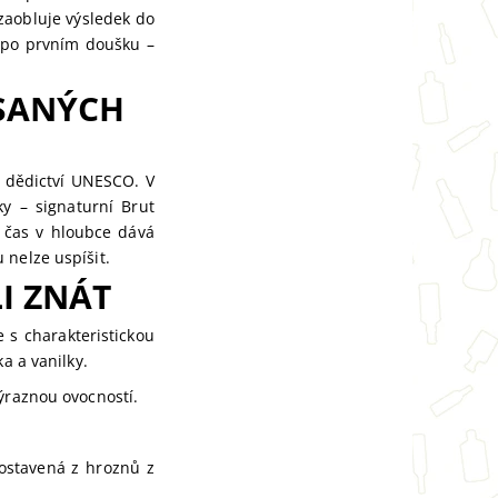
zaobluje výsledek do
 po prvním doušku –
PSANÝCH
o dědictví UNESCO. V
y – signaturní Brut
o čas v hloubce dává
 nelze uspíšit.
I ZNÁT
s charakteristickou
a a vanilky.
ýraznou ovocností.
ostavená z hroznů z