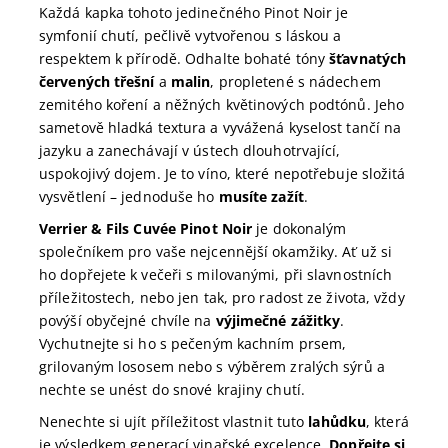
Každá kapka tohoto jedinečného Pinot Noir je
symfonií chutí, pečlivě vytvořenou s láskou a
respektem k přírodě. Odhalte bohaté tóny
šťavnatých
červených třešní
a
malin
, propletené s nádechem
zemitého koření a něžných květinových podtónů. Jeho
sametově hladká textura a vyvážená kyselost tančí na
jazyku a zanechávají v ústech dlouhotrvající,
uspokojivý dojem. Je to víno, které nepotřebuje složitá
vysvětlení – jednoduše ho
musíte zažít
.
Verrier & Fils Cuvée Pinot Noir
je dokonalým
společníkem pro vaše nejcennější okamžiky. Ať už si
ho dopřejete k večeři s milovanými, při slavnostních
příležitostech, nebo jen tak, pro radost ze života, vždy
povýší obyčejné chvíle na
výjimečné zážitky
.
Vychutnejte si ho s pečeným kachním prsem,
grilovaným lososem nebo s výběrem zralých sýrů a
nechte se unést do snové krajiny chutí.
Nenechte si ujít příležitost vlastnit tuto
lahůdku
, která
je výsledkem generací vinařské excelence.
Dopřejte si