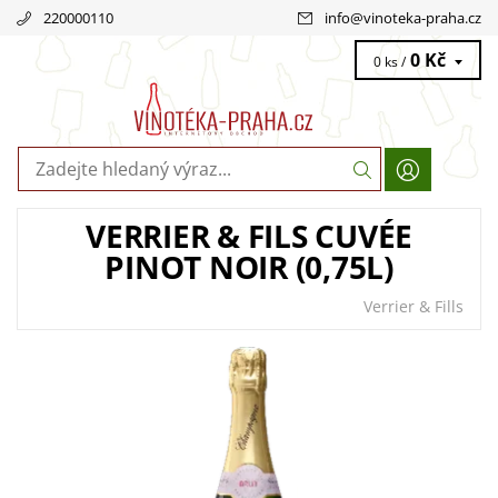
220000110
info
@
vinoteka-praha.cz
0 Kč
0 ks /
VERRIER & FILS CUVÉE
PINOT NOIR (0,75L)
Verrier & Fills