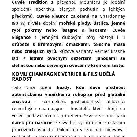
Cuvée Tradition
s převahou Meunieru je ideální
společník aperitivu, slaných pochutin a lehkých
předkrmů.
Cuvée Fleuron
založená na Chardonnay
(90 %) skvěle doplní
mořské plody, ústřice, jemné
rybí pokrmy nebo lasagne s lososem
.
Cuvée
Elégance
s jemnými dubovými tóny obstojí i u
drůbeže s krémovými omáčkami, telecího masa
nebo zralejších sýrů
. Růžové varianty Verrier krásně
ladí s
letním ovocným dezertem, jahodami se
šlehačkou nebo červeným ovocem v křehkém těstě
.
KOMU CHAMPAGNE VERRIER & FILS UDĚLÁ
RADOST
Tato vína ocení
každý, kdo dává přednost
autentickému vinařskému rukopisu před globální
značkou
– sommelieři, gastronomové, milovníci
řemeslných champagne i hostitelé, kteří chtějí na
večeři podávat něco s příběhem. Skvěle se hodí jako
dárek pro náročné
, ke svatbě, výročí nebo k oslavám
pracovních úspěchů. Pokud teprve začínáte objevovat
svět malých vinařů Champagne mimo známé domy,