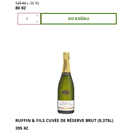
125 Kč
(–36 %)
80 Kč
Ruffin & Fils Cuvée de Réserve Brut 0,375l –
prestižní šampaňské s ovocným aroma a
květinovým nádechem. Směs 70% Pinot Meunier,
10% Pinot Noir,...
RUFFIN & FILS CUVÉE DE RÉSERVE BRUT (0,375L)
395 Kč