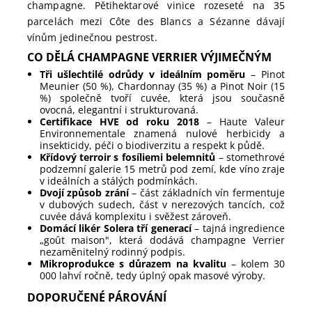
champagne. Pětihektarové vinice rozeseté na 35
parcelách mezi Côte des Blancs a Sézanne dávají
vínům jedinečnou pestrost.
CO DĚLÁ CHAMPAGNE VERRIER VÝJIMEČNÝM
Tři ušlechtilé odrůdy v ideálním poměru
– Pinot
Meunier (50 %), Chardonnay (35 %) a Pinot Noir (15
%) společně tvoří cuvée, která jsou současně
ovocná, elegantní i strukturovaná.
Certifikace HVE od roku 2018
– Haute Valeur
Environnementale znamená nulové herbicidy a
insekticidy, péči o biodiverzitu a respekt k půdě.
Křídový terroir s fosíliemi belemnitů
– stomethrové
podzemní galerie 15 metrů pod zemí, kde víno zraje
v ideálních a stálých podmínkách.
Dvojí způsob zrání
– část základních vín fermentuje
v dubových sudech, část v nerezových tancích, což
cuvée dává komplexitu i svěžest zároveň.
Domácí likér Solera tří generací
– tajná ingredience
„goût maison", která dodává champagne Verrier
nezaměnitelný rodinný podpis.
Mikroprodukce s důrazem na kvalitu
– kolem 30
000 lahví ročně, tedy úplný opak masové výroby.
DOPORUČENÉ PÁROVÁNÍ