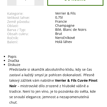
Verrier & Fils
Kategorie:
0,75l
Velikost lahve:
Francie
Země původu:
Champagne
Oblast:
Bílé
,
Blanc de Noirs
Barva / Typ:
Brut
Obsah cukru:
Neročníkové
Ročník:
Holá láhev
Balení:
Popis
Značka
Diskuze
Představte si okamžik absolutního klidu, kdy se čas
zastaví a každý smysl je pohlcen dokonalostí. Přesně
takový zážitek vám nabídne
Verrier & Fils Cuvée Pinot
Noir
– mistrovské dílo zrozené z hluboké vášně a
tradice. Není to jen víno, je to pozvánka do světa, kde
se snoubí elegance, jemnost a nezapomenutelná
chuť.