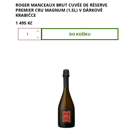
ROGER MANCEAUX BRUT CUVÉE DE RÉSERVE
PREMIER CRU MAGNUM (1,5L) V DÁRKOVÉ
KRABIČCE
1 495 Kč
Ročníkové šampaňské z rodinného domu Roger
Manceaux, který ve čtvrté generaci pěstuje hrozny
na prestižních vinicích Premier a Grand Cru v...