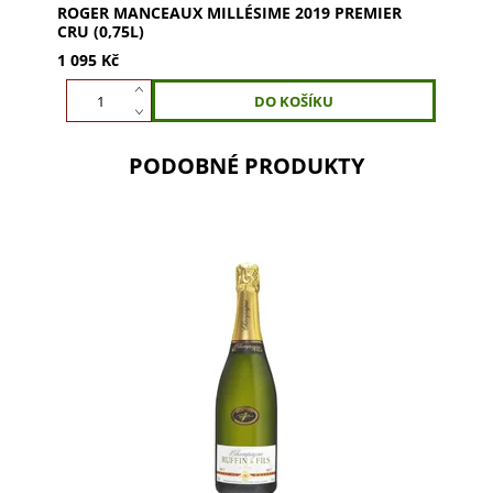
ROGER MANCEAUX MILLÉSIME 2019 PREMIER
CRU (0,75L)
1 095 Kč
PODOBNÉ PRODUKTY
Ruffin & Fils Cuvée de Réserve Brut – dokonalé
šampaňské z Pinot Meunier, Pinot Noir a
Chardonnay. Světlá barva, svěží bublinky a ovocné
aroma...