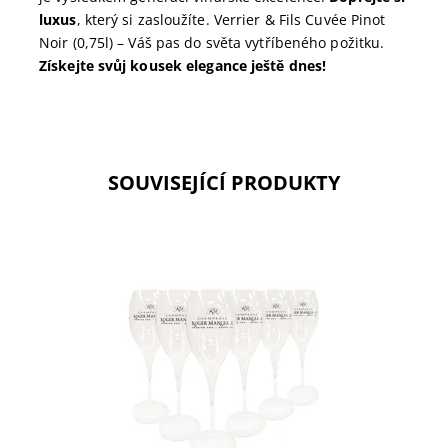
luxus
, který si zasloužíte. Verrier & Fils Cuvée Pinot
Noir (0,75l) – Váš pas do světa vytříbeného požitku.
Získejte svůj kousek elegance ještě dnes!
SOUVISEJÍCÍ PRODUKTY
Sada 6ti skleniček ROGER MANCEAUX 16cl.
Tulipánové skleničky na šampaňské. Vychutnejte si
bublinky a vůně naplno. Objevte kvalitu!