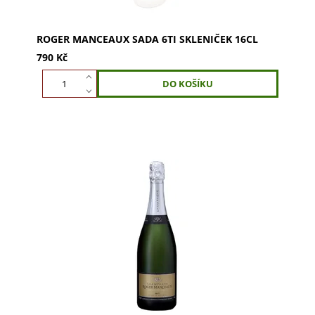
ROGER MANCEAUX SADA 6TI SKLENIČEK 16CL
790 Kč
ROGER MANCEAUX Brut Cuvée de Réserve Premier
Cru Magnum 1,5l v dárkové krabičce. Směs 45%
Pinot Noir, 30% Chardonnay, 25% Meunier. Jemná
vůně...