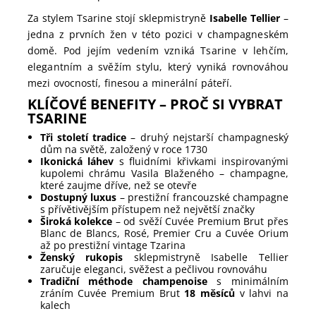
Za stylem Tsarine stojí sklepmistryně
Isabelle Tellier
–
jedna z prvních žen v této pozici v champagneském
domě. Pod jejím vedením vzniká Tsarine v lehčím,
elegantním a svěžím stylu, který vyniká rovnováhou
mezi ovocností, finesou a minerální páteří.
KLÍČOVÉ BENEFITY – PROČ SI VYBRAT
TSARINE
Tři století tradice
– druhý nejstarší champagneský
dům na světě, založený v roce 1730
Ikonická láhev
s fluidními křivkami inspirovanými
kupolemi chrámu Vasila Blaženého – champagne,
které zaujme dříve, než se otevře
Dostupný luxus
– prestižní francouzské champagne
s přívětivějším přístupem než největší značky
Široká kolekce
– od svěží Cuvée Premium Brut přes
Blanc de Blancs, Rosé, Premier Cru a Cuvée Orium
až po prestižní vintage Tzarina
Ženský rukopis
sklepmistryně Isabelle Tellier
zaručuje eleganci, svěžest a pečlivou rovnováhu
Tradiční méthode champenoise
s minimálním
zráním Cuvée Premium Brut
18 měsíců
v lahvi na
kalech