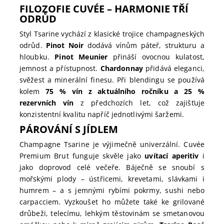
FILOZOFIE CUVÉE – HARMONIE TŘÍ
ODRŮD
Styl Tsarine vychází z klasické trojice champagneských
odrůd.
Pinot Noir
dodává vínům páteř, strukturu a
hloubku.
Pinot Meunier
přináší ovocnou kulatost,
jemnost a přístupnost.
Chardonnay
přidává eleganci,
svěžest a minerální finesu. Při blendingu se používá
kolem
75 % vín z aktuálního ročníku a 25 %
rezervních vín
z předchozích let, což zajišťuje
konzistentní kvalitu napříč jednotlivými šaržemi.
PÁROVÁNÍ S JÍDLEM
Champagne Tsarine je výjimečně univerzální. Cuvée
Premium Brut funguje skvěle jako
uvítací aperitiv
i
jako doprovod celé večeře. Báječně se snoubí s
mořskými plody – ústřicemi, krevetami, slávkami i
humrem – a s jemnými rybími pokrmy, sushi nebo
carpacciem. Vyzkoušet ho můžete také ke grilované
drůbeži, telecímu, lehkým těstovinám se smetanovou