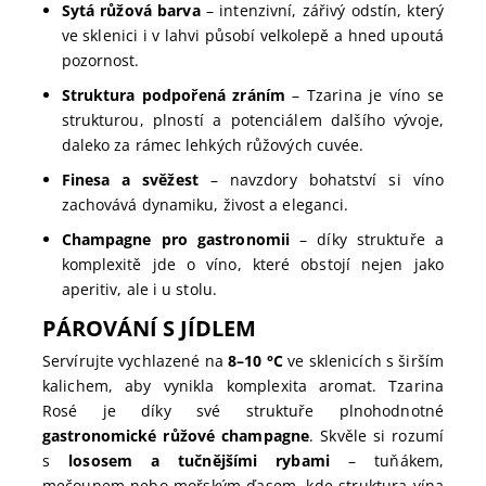
Sytá růžová barva
– intenzivní, zářivý odstín, který
ve sklenici i v lahvi působí velkolepě a hned upoutá
pozornost.
Struktura podpořená zráním
– Tzarina je víno se
strukturou, plností a potenciálem dalšího vývoje,
daleko za rámec lehkých růžových cuvée.
Finesa a svěžest
– navzdory bohatství si víno
zachovává dynamiku, živost a eleganci.
Champagne pro gastronomii
– díky struktuře a
komplexitě jde o víno, které obstojí nejen jako
aperitiv, ale i u stolu.
PÁROVÁNÍ S JÍDLEM
Servírujte vychlazené na
8–10 °C
ve sklenicích s širším
kalichem, aby vynikla komplexita aromat. Tzarina
Rosé je díky své struktuře plnohodnotné
gastronomické růžové champagne
. Skvěle si rozumí
s
lososem a tučnějšími rybami
– tuňákem,
mečounem nebo mořským ďasem, kde struktura vína