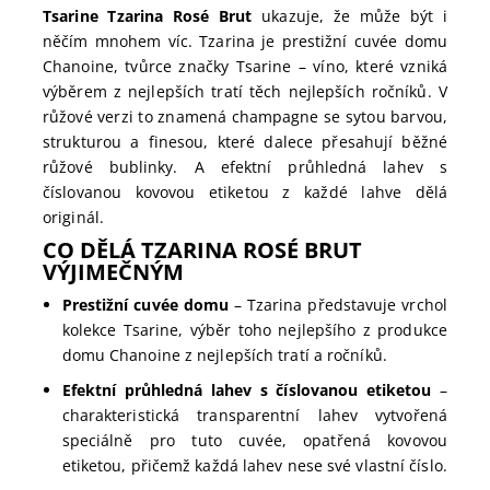
Tsarine Tzarina Rosé Brut
ukazuje, že může být i
něčím mnohem víc. Tzarina je prestižní cuvée domu
Chanoine, tvůrce značky Tsarine – víno, které vzniká
výběrem z nejlepších tratí těch nejlepších ročníků. V
růžové verzi to znamená champagne se sytou barvou,
strukturou a finesou, které dalece přesahují běžné
růžové bublinky. A efektní průhledná lahev s
číslovanou kovovou etiketou z každé lahve dělá
originál.
CO DĚLÁ TZARINA ROSÉ BRUT
VÝJIMEČNÝM
Prestižní cuvée domu
– Tzarina představuje vrchol
kolekce Tsarine, výběr toho nejlepšího z produkce
domu Chanoine z nejlepších tratí a ročníků.
Efektní průhledná lahev s číslovanou etiketou
–
charakteristická transparentní lahev vytvořená
speciálně pro tuto cuvée, opatřená kovovou
etiketou, přičemž každá lahev nese své vlastní číslo.