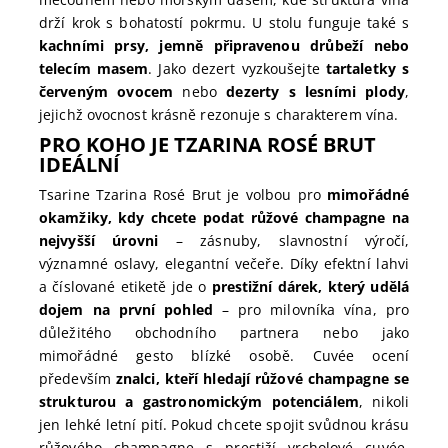
drží krok s bohatostí pokrmu. U stolu funguje také s
kachními prsy, jemně připravenou drůbeží nebo
telecím masem
. Jako dezert vyzkoušejte
tartaletky s
červeným ovocem
nebo
dezerty s lesními plody
,
jejichž ovocnost krásně rezonuje s charakterem vína.
PRO KOHO JE TZARINA ROSÉ BRUT
IDEÁLNÍ
Tsarine Tzarina Rosé Brut je volbou pro
mimořádné
okamžiky, kdy chcete podat růžové champagne na
nejvyšší úrovni
– zásnuby, slavnostní výročí,
významné oslavy, elegantní večeře. Díky efektní lahvi
a číslované etiketě jde o
prestižní dárek, který udělá
dojem na první pohled
– pro milovníka vína, pro
důležitého obchodního partnera nebo jako
mimořádné gesto blízké osobě. Cuvée ocení
především
znalci, kteří hledají růžové champagne se
strukturou a gastronomickým potenciálem
, nikoli
jen lehké letní pití. Pokud chcete spojit svůdnou krásu
růžového champagne s prestiží vrcholové cuvée,