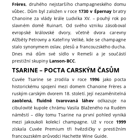
Frères
, druhého nejstaršího champagneského domu
vůbec. Dům byl založen v roce
1730 v Épernay
bratry
Chanoine za vlády krále Ludvíka XV. – pouhý rok po
slavném domě Ruinart. Od svého vzniku zásoboval
evropské královské dvory, včetně dvora carevny
Alžběty Petrovny a Kateřiny Veliké, kde se champagne
stalo synonymem oslav, plesů a francouzského ducha.
Dnes má dům své sídlo v Remeši a je součástí
prestižní skupiny
Lanson-BCC
.
TSARINE – POCTA CARSKÝM ČASŮM
Cuvée Tsarine se zrodila v roce
1996
jako pocta
historickému spojení mezi domem Chanoine Frères a
ruským carským dvorem 18. století. Její nezaměnitelná
zaoblená, fluidně tvarovaná láhev
odkazuje na
cibulovité kupole chrámu Vasila Blaženého na Rudém
náměstí – díky tomu Tsarine na první pohled vyniká
mezi jakoukoli kolekcí champagne. Už v roce
1999
získala Cuvée Premium tři hvězdičky v prestižním
francouzském průvodci Hachette Wine Guide.