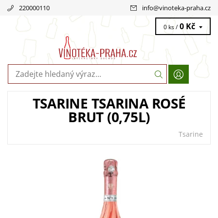
220000110
info
@
vinoteka-praha.cz
0 Kč
0 ks /
TSARINE TSARINA ROSÉ
BRUT (0,75L)
Tsarine