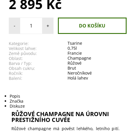
2 895 Kč
-
+
Tsarine
Kategorie:
0,75l
Velikost lahve:
Francie
Země původu:
Champagne
Oblast:
Růžové
Barva / Typ:
Brut
Obsah cukru:
Neročníkové
Ročník:
Holá lahev
Balení:
Popis
Značka
Diskuze
RŮŽOVÉ CHAMPAGNE NA ÚROVNI
PRESTIŽNÍHO CUVÉE
Růžové champagne má pověst lehkého, letního pití.