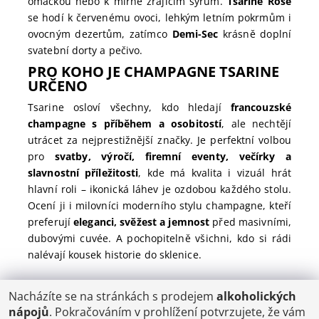
omáčkou nebo k mírně zrajícím sýrům.
Tsarine Rosé
se hodí k červenému ovoci, lehkým letním pokrmům i
ovocným dezertům, zatímco
Demi-Sec
krásně doplní
svatební dorty a pečivo.
PRO KOHO JE CHAMPAGNE TSARINE
URČENO
Tsarine osloví všechny, kdo hledají
francouzské
champagne s příběhem a osobitostí
, ale nechtějí
utrácet za nejprestižnější značky. Je perfektní volbou
pro
svatby, výročí, firemní eventy, večírky a
slavnostní příležitosti
, kde má kvalita i vizuál hrát
hlavní roli – ikonická láhev je ozdobou každého stolu.
Ocení ji i milovníci moderního stylu champagne, kteří
preferují
eleganci, svěžest a jemnost
před masivními,
dubovými cuvée. A pochopitelně všichni, kdo si rádi
nalévají kousek historie do sklenice.
Nacházíte se na stránkách s prodejem
alkoholických
POŠTOVNÉ
nápojů
. Pokračováním v prohlížení potvrzujete, že vám