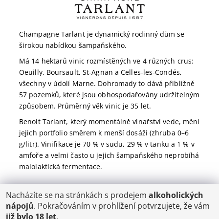
Champagne Tarlant je dynamický rodinný dům se
širokou nabídkou šampaňského.
Má 14 hektarů vinic rozmístěných ve 4 různých crus:
Oeuilly, Boursault, St-Agnan a Celles-les-Condés,
všechny v údolí Marne. Dohromady to dává přibližně
57 pozemků, které jsou obhospodařovány udržitelným
způsobem. Průměrný věk vinic je 35 let.
Benoit Tarlant, který momentálně vinařství vede, mění
jejich portfolio směrem k menší dosáži (zhruba 0–6
g/litr).
Vinifikace je 70 % v sudu, 29 % v tanku a 1 % v
amfoře a velmi často u jejich šampaňského neprobíhá
malolaktická fermentace.
Nacházíte se na stránkách s prodejem
alkoholických
POŠTOVNÉ
nápojů
. Pokračováním v prohlížení potvrzujete, že vám
ČR: od 95,-
již bylo 18 let
.