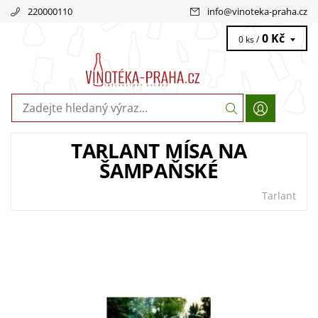
220000110
info
@
vinoteka-praha.cz
0 Kč
0 ks /
TARLANT MÍSA NA
ŠAMPAŇSKÉ
Tarlant