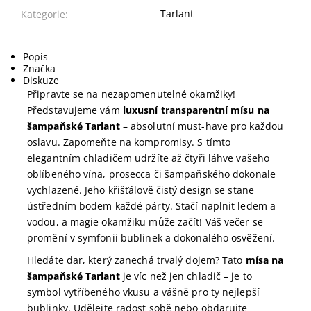
Tarlant
Kategorie:
Popis
Značka
Diskuze
Připravte se na nezapomenutelné okamžiky!
Představujeme vám
luxusní transparentní mísu na
šampaňské Tarlant
– absolutní must-have pro každou
oslavu. Zapomeňte na kompromisy. S tímto
elegantním chladičem udržíte až čtyři láhve vašeho
oblíbeného vína, prosecca či šampaňského dokonale
vychlazené. Jeho křišťálově čistý design se stane
ústředním bodem každé párty. Stačí naplnit ledem a
vodou, a magie okamžiku může začít! Váš večer se
promění v symfonii bublinek a dokonalého osvěžení.
Hledáte dar, který zanechá trvalý dojem? Tato
mísa na
šampaňské Tarlant
je víc než jen chladič – je to
symbol vytříbeného vkusu a vášně pro ty nejlepší
bublinky. Udělejte radost sobě nebo obdarujte