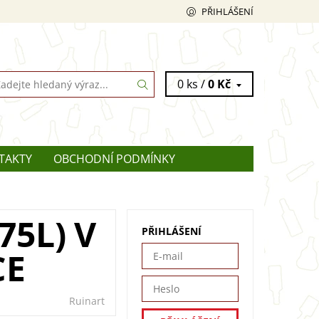
PŘIHLÁŠENÍ
0 ks /
0 Kč
TAKTY
OBCHODNÍ PODMÍNKY
75L) V
PŘIHLÁŠENÍ
CE
Ruinart