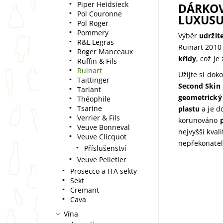
Piper Heidsieck
DÁRKOV
Pol Couronne
LUXUS
Pol Roger
Pommery
Výběr
udržit
R&L Legras
Ruinart 2010
Roger Manceaux
křídy
, což je
Ruffin & Fils
Ruinart
Užijte si dok
Taittinger
Second Skin
Tarlant
geometrický
Théophile
Tsarine
plastu
a je d
Verrier & Fils
korunováno
Veuve Bonneval
nejvyšší kval
Veuve Clicquot
nepřekonatel
Příslušenství
Veuve Pelletier
Prosecco a ITA sekty
Sekt
Cremant
Cava
Vína