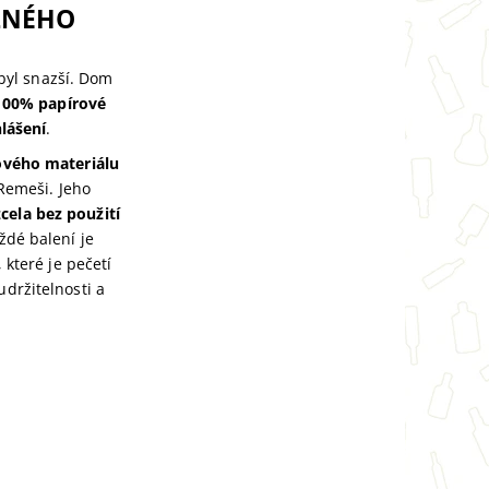
ELNÉHO
byl snazší. Dom
100% papírové
lášení
.
lového materiálu
Remeši. Jeho
zcela bez použití
ždé balení je
které je pečetí
držitelnosti a