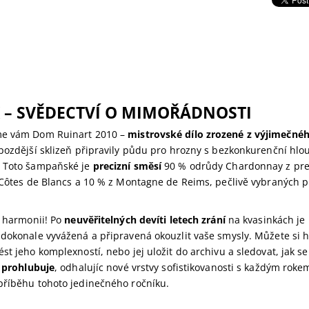
 –
SVĚDECTVÍ O MIMOŘÁDNOSTI
me vám Dom Ruinart 2010 –
mistrovské dílo zrozené z výjimečné
 pozdější sklizeň připravily půdu pro hrozny s bezkonkurenční hlo
 Toto šampaňské je
precizní směsí
90 % odrůdy Chardonnay z pres
 Côtes de Blancs a 10 % z Montagne de Reims, pečlivě vybraných p
u harmonii! Po
neuvěřitelných devíti letech zrání
na kvasinkách je
 dokonale vyvážená a připravená okouzlit vaše smysly. Můžete si 
st jeho komplexností, nebo jej uložit do archivu a sledovat, jak se
a prohlubuje
, odhalujíc nové vrstvy sofistikovanosti s každým roke
příběhu tohoto jedinečného ročníku.