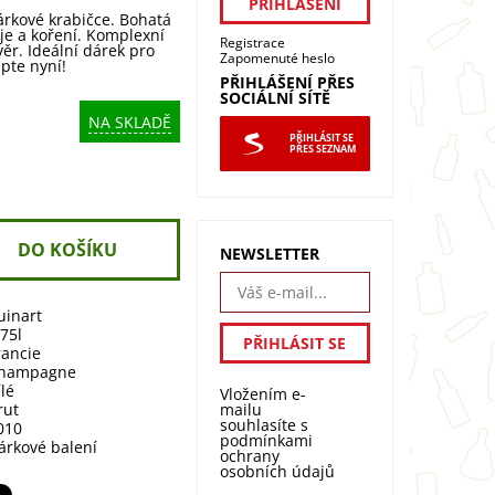
árkové krabičce. Bohatá
aje a koření. Komplexní
Registrace
věr. Ideální dárek pro
Zapomenuté heslo
pte nyní!
PŘIHLÁŠENÍ PŘES
SOCIÁLNÍ SÍTĚ
NA SKLADĚ
PŘIHLÁSIT SE
PŘES SEZNAM
NEWSLETTER
uinart
,75l
rancie
hampagne
ílé
Vložením e-
mailu
rut
souhlasíte s
010
podmínkami
árkové balení
ochrany
osobních údajů