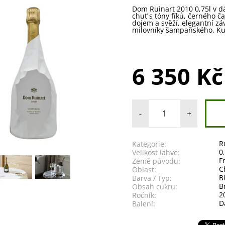
Dom Ruinart 2010 0,75l v d
chuť s tóny fíků, černého č
dojem a svěží, elegantní zá
milovníky šampaňského. Ku
6 350 Kč
-
+
R
Kategorie:
0
Velikost lahve:
F
Země původu:
C
Oblast:
B
Barva / Typ:
B
Obsah cukru:
2
Ročník:
D
Balení: