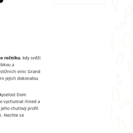
ho ročníku
, kdy svěží
ubkou a
tižních vinic Grand
ro jejich dokonalou
 kyselost Dom
ho vychutnat ihned a
 jeho chuťový profil
m. Nechte se