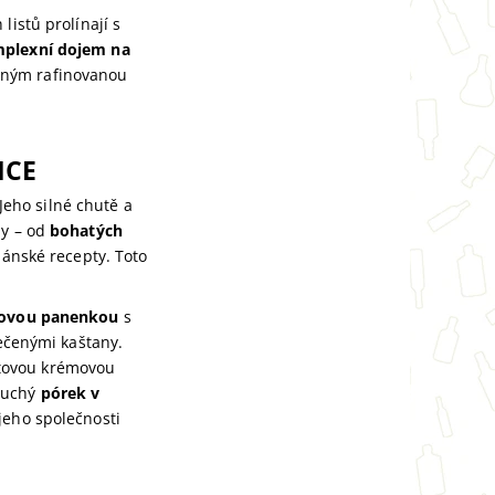
 listů prolínají s
plexní dojem na
ným rafinovanou
NCE
 Jeho silné chutě a
my – od
bohatých
iánské recepty. Toto
řovou panenkou
s
ečenými kaštany.
etovou krémovou
oduchý
pórek v
jeho společnosti