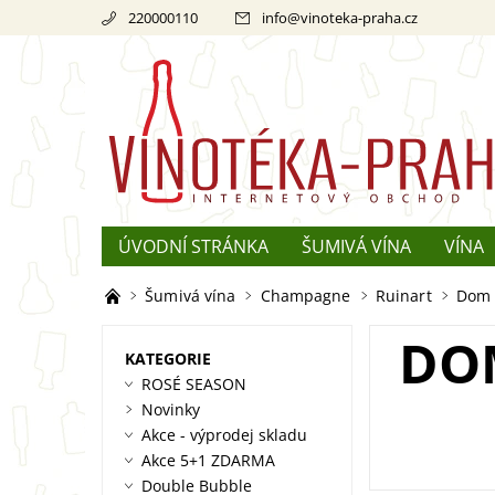
220000110
info
@
vinoteka-praha.cz
ÚVODNÍ STRÁNKA
ŠUMIVÁ VÍNA
VÍNA
REKLAMACE
O ŠAMPAŇSKÉM
Šumivá vína
Champagne
Ruinart
Dom R
DOM
KATEGORIE
ROSÉ SEASON
Novinky
Akce - výprodej skladu
Akce 5+1 ZDARMA
Double Bubble