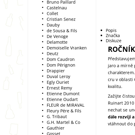
Bruno Paillard
Castelnau
Collet
Cristian Senez
Dauby
Popis
de Sousa & Fils
Značka
De Venoge
Diskuze
Delamotte
ROČNÍK
Demoiselle Vranken
Deutz
Představuje
Dom Caudron
Dom Pérignon
jaro a mírně
Drappier
charakterem.
Duval Leroy
cru v oblasti
Egly Ouriet
kvalitu.
Ernest Remy
Etienne Dumont
Zažijte čisto
Etienne Oudart
Ruinart 2010
FLEUR de MIRAVAL
nechat se uné
Fleury Pére & Fils
G. Tribaut
dále rozvíjí 
G.H. Martel & Co
vtáhnout do 
Gauthier
Gosset