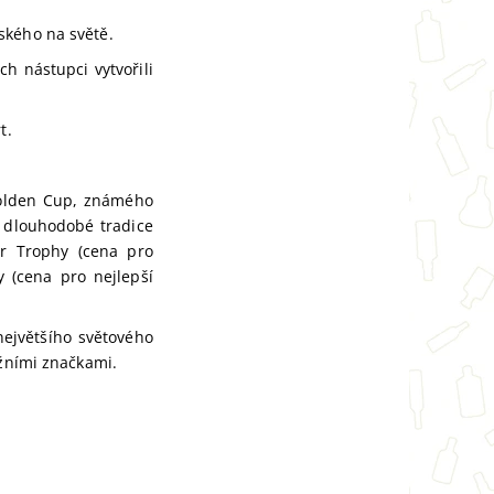
ského na světě.
ch nástupci vytvořili
t.
Golden Cup, známého
i dlouhodobé tradice
er Trophy (cena pro
 (cena pro nejlepší
ejvětšího světového
ižními značkami.