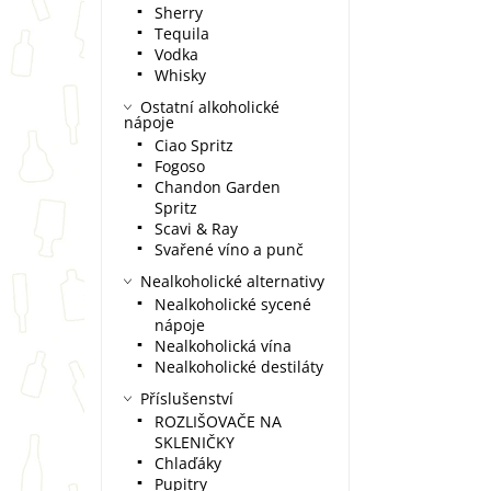
Sherry
Tequila
Vodka
Whisky
Ostatní alkoholické
nápoje
Ciao Spritz
Fogoso
Chandon Garden
Spritz
Scavi & Ray
Svařené víno a punč
Nealkoholické alternativy
Nealkoholické sycené
nápoje
Nealkoholická vína
Nealkoholické destiláty
Příslušenství
ROZLIŠOVAČE NA
SKLENIČKY
Chlaďáky
Pupitry