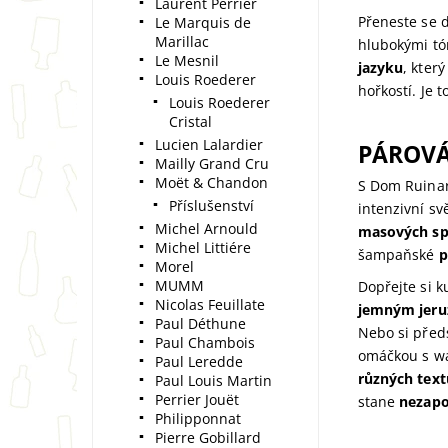
Laurent Perrier
Přeneste se 
Le Marquis de
Marillac
hlubokými tó
Le Mesnil
jazyku
, kter
Louis Roederer
hořkostí. Je
Louis Roederer
Cristal
Lucien Lalardier
PÁROVÁ
Mailly Grand Cru
Moët & Chandon
S Dom Ruinar
Příslušenství
intenzivní sv
Michel Arnould
masových spe
Michel Littiére
šampaňské
p
Morel
MUMM
Dopřejte si k
Nicolas Feuillate
jemným jer
Paul Déthune
Nebo si před
Paul Chambois
omáčkou s wa
Paul Leredde
různých text
Paul Louis Martin
Perrier Jouët
stane
nezap
Philipponnat
Pierre Gobillard