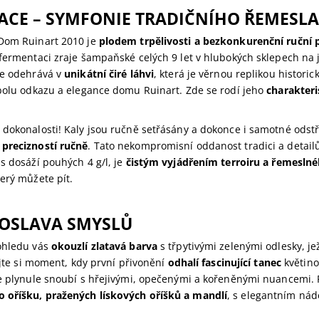
KACE – SYMFONIE TRADIČNÍHO ŘEMESLA
Dom Ruinart 2010 je
plodem trpělivosti a bezkonkurenční ruční 
 fermentaci zraje šampaňské celých 9 let v hlubokých sklepech na
se odehrává v
unikátní čiré láhvi
, která je věrnou replikou historic
mbolu odkazu a elegance domu Ruinart. Zde se rodí jeho
charakteri
 dokonalosti! Kaly jsou ručně setřásány a dokonce i samotné odstř
precizností ručně
. Tato nekompromisní oddanost tradici a detail
s dosáží pouhých 4 g/l, je
čistým vyjádřením terroiru a řemesl
erý můžete pít.
 OSLAVA SMYSLŮ
ohledu vás
okouzlí zlatavá barva
s třpytivými zelenými odlesky, je
žijte si moment, kdy první přivonění
odhalí fascinující tanec
květino
se plynule snoubí s hřejivými, opečenými a kořeněnými nuancemi. 
oříšku, pražených lískových oříšků a mandlí
, s elegantním nád