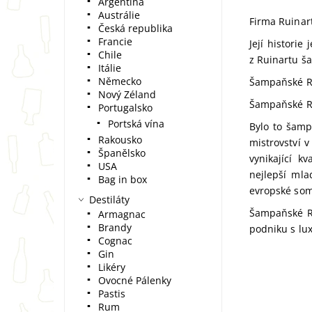
Argentina
Austrálie
Firma Ruinar
Česká republika
Francie
Její historie
Chile
z Ruinartu š
Itálie
Německo
Šampaňské Rui
Nový Zéland
Šampaňské Ru
Portugalsko
Portská vína
Bylo to šamp
Rakousko
mistrovství 
Španělsko
vynikající k
USA
nejlepší mla
Bag in box
evropské som
Destiláty
Šampaňské Ru
Armagnac
Brandy
podniku s lux
Cognac
Gin
Likéry
Ovocné Pálenky
Pastis
Rum