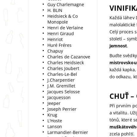
Guy Charlemagne
VINIFI
H. BLIN
Heidsieck & Co
Každá láhev 
Monopole
malolaktické
Henri de Verlaine
Celý proces 
Henri Giraud
století – sy
Henriot
Huré Fréres
jemnost
.
Chapuy
Buďte svědky
Charles de Cazanove
Charles Heidsieck
mistrovskou 
Charles Joubert
každá kapka, 
Charles-Le-Bel
do odkazu, kt
J.Charpentier
J.M. Gremillet
Jacques Selosse
CHUŤ –
Jacquesson
Jeeper
Při prvním p
Joseph Perrier
a vitalitu. U
Krug
tónů, které 
L'Hoste
Lanson
muškátového 
Larmandier-Bernier
zcela pohltí.