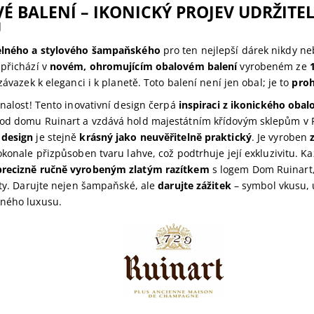
É BALENÍ – IKONICKÝ PROJEV UDRŽIT
U
elného a stylového šampaňského
pro ten nejlepší dárek nikdy ne
 přichází v
novém, ohromujícím obalovém balení
vyrobeném ze
 závazek k eleganci i k planetě. Toto balení není jen obal; je to
proh
onalost! Tento inovativní design čerpá
inspiraci z ikonického oba
od domu Ruinart a vzdává hold majestátním křídovým sklepům v 
 design
je stejně
krásný jako neuvěřitelně praktický
. Je vyroben
okonale přizpůsoben tvaru lahve, což podtrhuje její exkluzivitu. Ka
precizně ručně vyrobeným zlatým razítkem
s logem Dom Ruinart, 
ity. Darujte nejen šampaňské, ale
darujte zážitek
– symbol vkusu, u
ného luxusu.