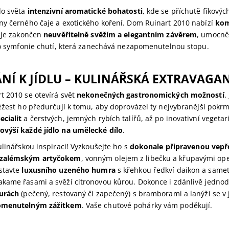
do světa
intenzivní aromatické bohatosti
, kde se příchutě fíkových
ny černého čaje a exotického koření. Dom Ruinart 2010 nabízí
kom
ý je zakončen
neuvěřitelně svěžím a elegantním závěrem
, umocně
 to symfonie chutí, která zanechává nezapomenutelnou stopu.
NÍ K JÍDLU – KULINÁŘSKÁ EXTRAVAGA
t 2010 se otevírá svět
nekonečných gastronomických možností
.
ěžest ho předurčují k tomu, aby doprovázel ty nejvybranější pokr
cialit
a čerstvých, jemných rybích talířů, až po inovativní vegetar
ovýší každé jídlo na umělecké dílo
.
ulinářskou inspiraci! Vyzkoušejte ho s
dokonale připravenou vep
uzalémským artyčokem
, vonným olejem z libečku a křupavými op
stavte
luxusního uzeného humra
s křehkou ředkví daikon a sam
kame řasami a svěží citronovou kůrou. Dokonce i zdánlivě jedn
urách
(pečený, restovaný či zapečený) s bramborami a lanýži se v 
omenutelným zážitkem
. Vaše chuťové pohárky vám poděkují.