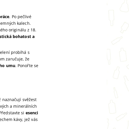
práce
. Po pečlivé
 jemných kalech.
kého originálu z 18.
stická bohatost a
elení probíhá s
ům zaručuje, že
ného umu
. Ponořte se
ž naznačují svěžest
vých a minerálních
Představte si
esenci
echem kávy, jež vás