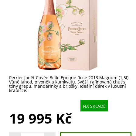
Perrier Jouët Cuvée Belle Epoque Rosé 2013 Magnum (1,5l).
Vůně jahod, pivoněk a kumkvatu. Svěží, rafinovaná chuť s
tóny grepu, mandarinky a briošky. Ideální dárek v luxusní
krabičce.
NA SKLADĚ
19 995 Kč