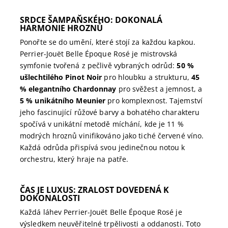
SRDCE ŠAMPAŇSKÉHO: DOKONALÁ
HARMONIE HROZNŮ
Ponořte se do umění, které stojí za každou kapkou.
Perrier-Jouët Belle Époque Rosé je mistrovská
symfonie tvořená z pečlivě vybraných odrůd:
50 %
ušlechtilého Pinot Noir
pro hloubku a strukturu,
45
% elegantního Chardonnay
pro svěžest a jemnost, a
5 % unikátního Meunier
pro komplexnost. Tajemství
jeho fascinující růžové barvy a bohatého charakteru
spočívá v unikátní metodě míchání, kde je 11 %
modrých hroznů vinifikováno jako tiché červené víno.
Každá odrůda přispívá svou jedinečnou notou k
orchestru, který hraje na patře.
ČAS JE LUXUS: ZRALOST DOVEDENÁ K
DOKONALOSTI
Každá láhev Perrier-Jouët Belle Époque Rosé je
výsledkem neuvěřitelné trpělivosti a oddanosti. Toto