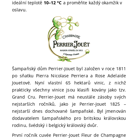
ideální teplotě
10–12 °C
a proměňte každý okamžik v
oslavu.
Šampaňský dům Perrier-Jouet byl založen v roce 1811
po sňatku Pierra Nicolase Perriera a Rose Adelaide
Jouetové. Nyní vlastní 65 hektarů vinic, z nichž
prakticky všechny vinice jsou klasifi kovány jako tzv.
Grand Cru. Perrier-Jouet má neustále zásoby svých
nejstarších ročníků, jako je Perrier-Jouet 1825 –
nejstarší dnes dochované šampaňské. Byl jmenován
dodavatelem šampaňského pro britskou královskou
rodinu, švédský i belgický královský dvůr.
První ročník cuvée Perrier-Jouet Fleur de Champagne