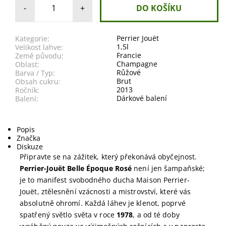
-
+
Perrier Jouët
Kategorie:
1,5l
Velikost lahve:
Francie
Země původu:
Champagne
Oblast:
Růžové
Barva / Typ:
Brut
Obsah cukru:
2013
Ročník:
Dárkové balení
Balení:
Popis
Značka
Diskuze
Připravte se na zážitek, který překonává obyčejnost.
Perrier-Jouët Belle Époque Rosé
není jen šampaňské;
je to manifest svobodného ducha Maison Perrier-
Jouët, ztělesnění vzácnosti a mistrovství, které vás
absolutně ohromí. Každá láhev je klenot, poprvé
spatřený světlo světa v roce
1978
, a od té doby