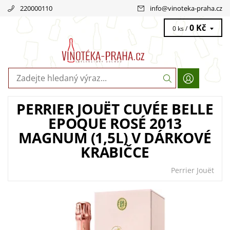
220000110
info
@
vinoteka-praha.cz
0 Kč
0 ks /
PERRIER JOUËT CUVÉE BELLE
EPOQUE ROSÉ 2013
MAGNUM (1,5L) V DÁRKOVÉ
KRABIČCE
Perrier Jouët