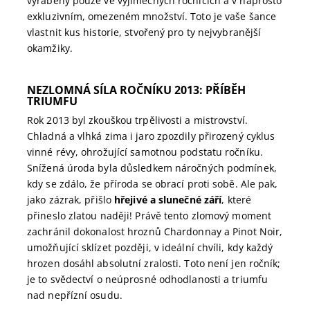
vyráběný pouze ve výjimečných ročnících a v naprosto
exkluzivním, omezeném množství. Toto je vaše šance
vlastnit kus historie, stvořený pro ty nejvybranější
okamžiky.
NEZLOMNÁ SÍLA ROČNÍKU 2013: PŘÍBĚH
TRIUMFU
Rok 2013 byl zkouškou trpělivosti a mistrovství.
Chladná a vlhká zima i jaro zpozdily přirozený cyklus
vinné révy, ohrožující samotnou podstatu ročníku.
Snížená úroda byla důsledkem náročných podmínek,
kdy se zdálo, že příroda se obrací proti sobě. Ale pak,
jako zázrak, přišlo
hřejivé a slunečné září
, které
přineslo zlatou naději! Právě tento zlomový moment
zachránil dokonalost hroznů Chardonnay a Pinot Noir,
umožňující sklízet později, v ideální chvíli, kdy každý
hrozen dosáhl absolutní zralosti. Toto není jen ročník;
je to svědectví o neúprosné odhodlanosti a triumfu
nad nepřízní osudu.