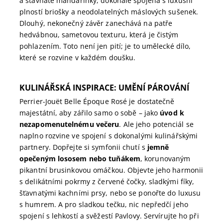
a šťavnaté mandarinky, dokonale spojená s luxusní
plností briošky a neodolatelných máslových sušenek.
Dlouhý, nekonečný závěr zanechává na patře
hedvábnou, sametovou texturu, která je čistým
pohlazením. Toto není jen pití; je to umělecké dílo,
které se rozvine v každém doušku.
KULINÁŘSKÁ INSPIRACE: UMĚNÍ PÁROVÁNÍ
Perrier-Jouët Belle Époque Rosé je dostatečně
majestátní, aby zářilo samo o sobě – jako
úvod k
nezapomenutelnému večeru
. Ale jeho potenciál se
naplno rozvine ve spojení s dokonalými kulinářskými
partnery. Dopřejte si symfonii chutí s
jemně
opečeným lososem nebo tuňákem
, korunovaným
pikantní brusinkovou omáčkou. Objevte jeho harmonii
s delikátními pokrmy z červené čočky, sladkými fíky,
šťavnatými kachními prsy, nebo se ponořte do luxusu
s humrem. A pro sladkou tečku, nic nepředčí jeho
spojení s lehkostí a svěžestí Pavlovy. Servírujte ho při