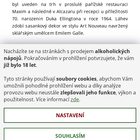
byl uveden na trh v proslulé pařížské restauraci
Maxim a následně v Alcazaru při recepci u příležitosti
70. narozenin Duka Ellingtona v roce 1964. Láhev
zdobí sasankový dekor ve stylu Art Nouveau navržený
sklářským umělcem Emilem Galle.
Nacházíte se na stránkách s prodejem
alkoholických
POŠTOVNÉ
nápojů
. Pokračováním v prohlížení potvrzujete, že vám
ČR: od 95,-
již bylo 18 let
.
SK: 350,-
EU: 1200,-
€ = 24,00 CZK
Tyto stránky používají
soubory cookies
, abychom Vám
umožnili pohodlné prohlížení webu a díky analýze
Dopravy a Platby
provozu webu neustále
zlepšovali jeho funkce
, výkon a
Jsme internetový obchod, osobní odběr není možný.
použitelnost. Více informací
zde
.
NASTAVENÍ
2026 © Vinoteka-Praha.cz, všechna práva vyhrazena
Vytvořil Shoptet
SOUHLASÍM