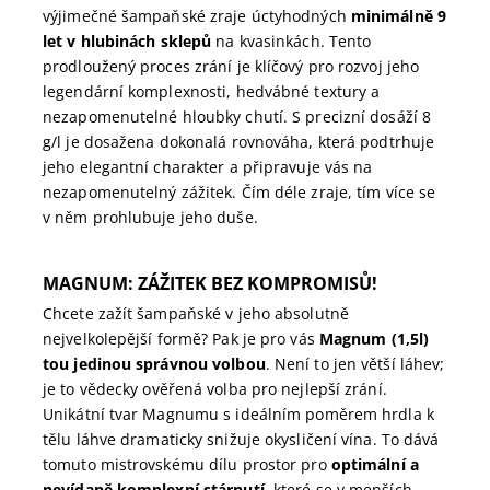
výjimečné šampaňské zraje úctyhodných
minimálně 9
let v hlubinách sklepů
na kvasinkách. Tento
prodloužený proces zrání je klíčový pro rozvoj jeho
legendární komplexnosti, hedvábné textury a
nezapomenutelné hloubky chutí. S precizní dosáží 8
g/l je dosažena dokonalá rovnováha, která podtrhuje
jeho elegantní charakter a připravuje vás na
nezapomenutelný zážitek. Čím déle zraje, tím více se
v něm prohlubuje jeho duše.
MAGNUM: ZÁŽITEK BEZ KOMPROMISŮ!
Chcete zažít šampaňské v jeho absolutně
nejvelkolepější formě? Pak je pro vás
Magnum (1,5l)
tou jedinou správnou volbou
. Není to jen větší láhev;
je to vědecky ověřená volba pro nejlepší zrání.
Unikátní tvar Magnumu s ideálním poměrem hrdla k
tělu láhve dramaticky snižuje okysličení vína. To dává
tomuto mistrovskému dílu prostor pro
optimální a
nevídaně komplexní stárnutí
, které se v menších