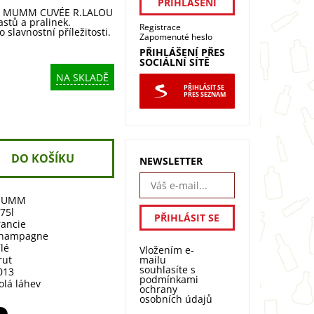
ké MUMM CUVÉE R.LALOU
astů a pralinek.
Registrace
o slavnostní příležitosti.
Zapomenuté heslo
PŘIHLÁŠENÍ PŘES
SOCIÁLNÍ SÍTĚ
NA SKLADĚ
PŘIHLÁSIT SE
PŘES SEZNAM
NEWSLETTER
MUMM
,75l
rancie
hampagne
ílé
Vložením e-
mailu
rut
souhlasíte s
013
podmínkami
olá láhev
ochrany
osobních údajů