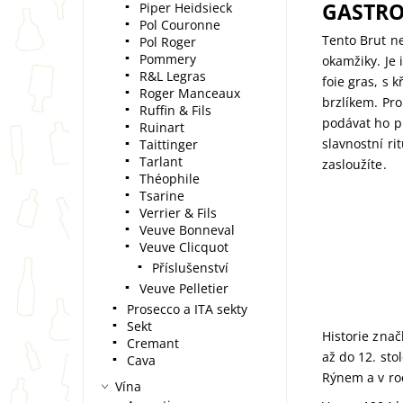
GASTRO
Piper Heidsieck
Pol Couronne
Tento Brut ne
Pol Roger
Pommery
okamžiky. Je
R&L Legras
foie gras, s
Roger Manceaux
brzlíkem. Pro
Ruffin & Fils
podávat ho př
Ruinart
slavnostní ri
Taittinger
Tarlant
zasloužíte.
Théophile
Tsarine
Verrier & Fils
Veuve Bonneval
Veuve Clicquot
Příslušenství
Veuve Pelletier
Prosecco a ITA sekty
Sekt
Historie zna
Cremant
až do 12. sto
Cava
Rýnem a v r
Vína