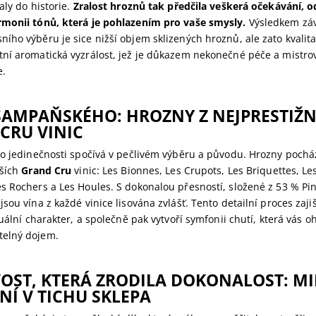
aly do historie.
Zralost hroznů tak předčila veškerá očekávání, o
monii tónů, která je pohlazením pro vaše smysly.
Výsledkem zá
ho výběru je sice nižší objem sklizených hroznů, ale zato kvalita
í aromatická vyzrálost, jež je důkazem nekonečné péče a mistrovs
e.
ŠAMPAŇSKÉHO: HROZNY Z NEJPRESTIŽN
 CRU
VINIC
ho jedinečnosti spočívá v pečlivém výběru a původu. Hrozny pocház
jších
Grand Cru
vinic: Les Bionnes, Les Crupots, Les Briquettes, Le
s Rochers a Les Houles. S dokonalou přesností, složené z 53 % Pin
sou vína z každé vinice lisována zvlášť. Tento detailní proces zaji
duální charakter, a společně pak vytvoří symfonii chutí, která vás 
elný dojem.
VOST, KTERÁ ZRODILA DOKONALOST: M
NÍ V TICHU SKLEPA