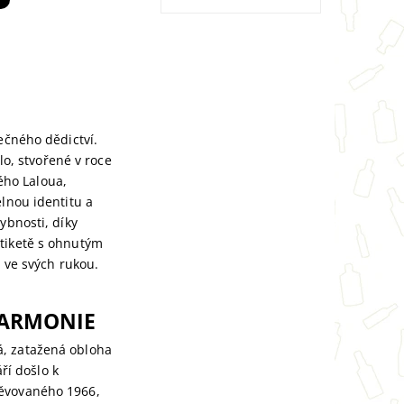
ečného dědictví.
lo, stvořené v roce
ého Laloua,
elnou identitu a
ybnosti, díky
etiketě s ohnutým
e ve svých rukou.
 HARMONIE
á, zatažená obloha
ří došlo k
pěvovaného 1966,