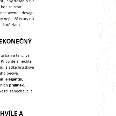
stí, aby dosáhlo své
 kde se zrání
ě nastavenou dosage
ty nejlepší Bruty na
ekuté zlato.
NEKONEČNÝ
atá barva tančí ve
 Přivoňte a nechte
nu, sladké hruškové
ého pečiva,
m: elegantní,
ních pralinek.
kostí, zanechávajíc
HVÍLE A