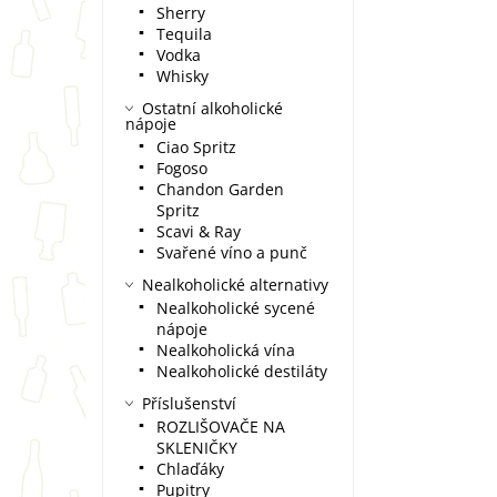
Sherry
Tequila
Vodka
Whisky
Ostatní alkoholické
nápoje
Ciao Spritz
Fogoso
Chandon Garden
Spritz
Scavi & Ray
Svařené víno a punč
Nealkoholické alternativy
Nealkoholické sycené
nápoje
Nealkoholická vína
Nealkoholické destiláty
Příslušenství
ROZLIŠOVAČE NA
SKLENIČKY
Chlaďáky
Pupitry