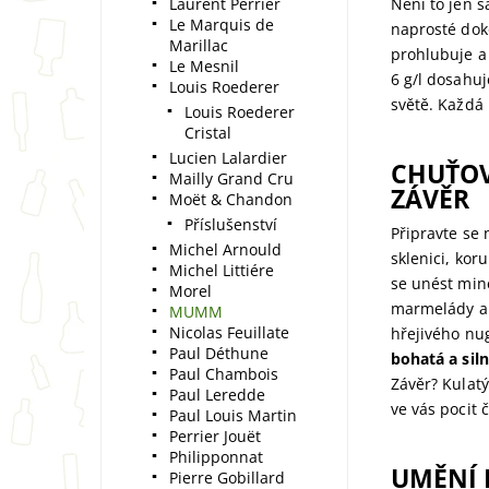
Laurent Perrier
Není to jen š
Le Marquis de
naprosté doko
Marillac
prohlubuje a
Le Mesnil
6 g/l dosahuj
Louis Roederer
světě. Každá 
Louis Roederer
Cristal
Lucien Lalardier
CHUŤOV
Mailly Grand Cru
ZÁVĚR
Moët & Chandon
Příslušenství
Připravte se 
Michel Arnould
sklenici, ko
Michel Littiére
se unést min
Morel
marmelády a j
MUMM
Nicolas Feuillate
hřejivého nu
Paul Déthune
bohatá a sil
Paul Chambois
Závěr? Kulatý
Paul Leredde
ve vás pocit 
Paul Louis Martin
Perrier Jouët
Philipponnat
UMĚNÍ 
Pierre Gobillard