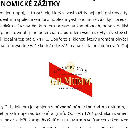
NOMICKÉ ZÁŽITKY
ní jen nápoj, je to zážitek, který si zaslouží ty nejlepší pokrmy a t
 ideálním společníkem pro noblesní gastronomické zážitky – předst
 křehkým a šťavnatým kuřetem Bresse na žampionech, nebo s deli
 plné rozvinutí jeho potenciálu a odhalení všech skrytých vrstev 
i ideální teplotě 9 - 11°C. Dopřejte si klenot, který promění obyče
tuál a pozvedne vaše kulinářské zážitky na zcela novou úroveň. Obje
čky G. H. Mumm je spojená s původně německou rodinou Mumm, j
letí a zahrnuje řád baronů a rytířů. Od roku 1
761 podnikali s víne
oce
1827
založil šampaňský dům G. H. Mumm ve francouzském Rem