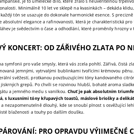
ampaňské, je to umělecké dílo, které zrálo s neuvěřitelnou trpělivo
nalosti. Minimálně 10 let ve sklepě na kvasinkách – dekáda klidu,
 každý tón se usazuje do dokonale harmonické esence. S precizn
e absolutní elegance a rafinovanosti, která je charakteristická pro 
láhev je svědectvím o čase a odhodlání, které proměnily hrozny v t
Ý KONCERT: OD ZÁŘIVÉHO ZLATA PO 
na symfonii pro vaše smysly, která vás zcela pohltí. Zářivá, čistá zl
runovaná jemnými, vytrvalými bublinkami tvořícími krémovou pěnu.
erální svěžestí, protkanou povzbuzujícími tóny kandovaného citró
iskrných grepů. Po chvíli se rozvinou hlubší, bohaté aroma sladk
gátu a jemného medu s vanilkou.
Chuť je pak absolutním triumfe
ná, s luxusními tóny křupavých toastů, máslové briošky a delikát
 a nezapomenutelně dlouhý, kde se snoubí plnost s osvěžující leh
čisté blaženosti a touhy po dalším doušku.
PÁROVÁNÍ: PRO OPRAVDU VÝJIMEČNÉ C