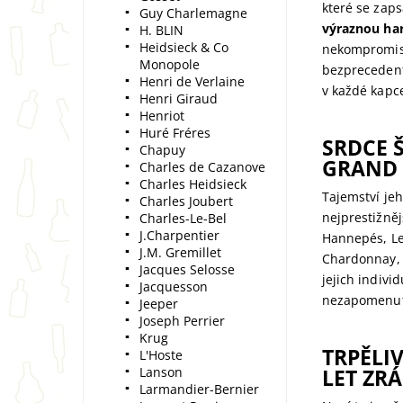
které se zaps
Guy Charlemagne
výraznou har
H. BLIN
Heidsieck & Co
nekompromisní
Monopole
bezprecedentn
Henri de Verlaine
v každé kapc
Henri Giraud
Henriot
Huré Fréres
SRDCE 
Chapuy
GRAND
Charles de Cazanove
Charles Heidsieck
Tajemství je
Charles Joubert
nejprestižně
Charles-Le-Bel
J.Charpentier
Hannepés, Le
J.M. Gremillet
Chardonnay, j
Jacques Selosse
jejich indivi
Jacquesson
nezapomenut
Jeeper
Joseph Perrier
Krug
TRPĚLI
L'Hoste
Lanson
LET ZRÁ
Larmandier-Bernier