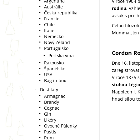
Argentina
V roce 1904
Austrálie
rodinu.
Vzhle
Česká republika
avšak s příc
Francie
Chile
Celou filozo
Itálie
Mumma „Jen t
Německo
Nový Zéland
Portugalsko
Cordon R
Portská vína
Rakousko
Dne 16. list
Španělsko
zaregistrovat
USA
V roce 1875 
Bag in box
stuhou Légi
Destiláty
Napoleon I. 
Armagnac
hnací silou t
Brandy
Cognac
Gin
Likéry
Ovocné Pálenky
Pastis
Rum