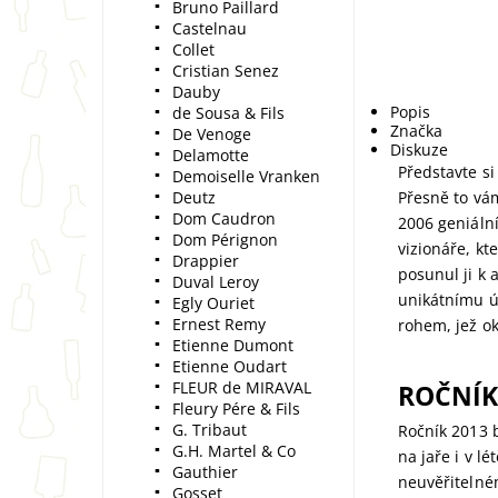
Bruno Paillard
Castelnau
Collet
Cristian Senez
Dauby
Popis
de Sousa & Fils
Značka
De Venoge
Diskuze
Delamotte
Představte si
Demoiselle Vranken
Deutz
Přesně to v
Dom Caudron
2006 geniáln
Dom Pérignon
vizionáře, kt
Drappier
posunul ji k 
Duval Leroy
unikátnímu ú
Egly Ouriet
Ernest Remy
rohem, jež ok
Etienne Dumont
Etienne Oudart
FLEUR de MIRAVAL
ROČNÍK
Fleury Pére & Fils
G. Tribaut
Ročník 2013 
G.H. Martel & Co
na jaře i v l
Gauthier
neuvěřitelné
Gosset