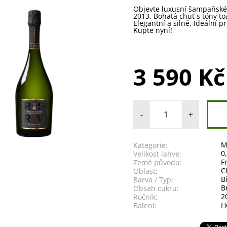
Objevte luxusní šampaňs
2013. Bohatá chuť s tóny to
Elegantní a silné. Ideální pr
Kupte nyní!
3 590 Kč
-
+
Kategorie:
0
Velikost lahve:
F
Země původu:
C
Oblast:
B
Barva / Typ:
B
Obsah cukru:
2
Ročník:
H
Balení: