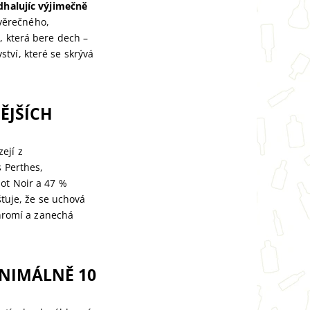
dhalujíc výjimečně
věrečného,
, která bere dech –
tví, které se skrývá
ĚJŠÍCH
ejí z
s Perthes,
ot Noir a 47 %
šťuje, že se uchová
ohromí a zanechá
INIMÁLNĚ 10