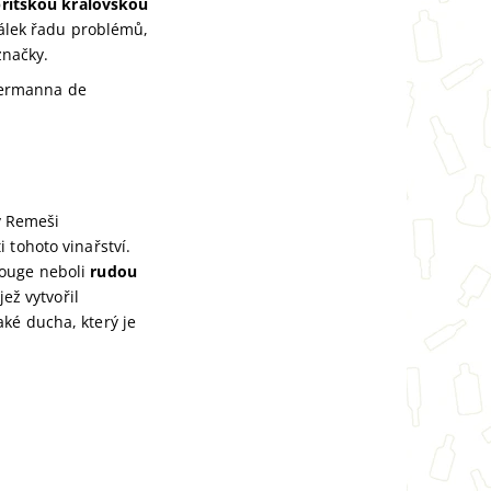
ritskou královskou
lek řadu problémů,
značky.
Hermanna de
v Remeši
 tohoto vinařství.
Rouge neboli
rudou
jež vytvořil
ké ducha, který je