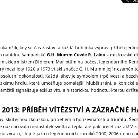
 okamžik, kdy se čas zastaví a každá bublinka vypráví příběh jedin
ám nabídne šampaňské
G.H. Mumm Cuvée R. Lalou
– mistrovské dí
ím sklepmistrem Didierem Mariottim na počest legendárního Ren
erý mezi lety 1920 a 1973 vtiskl značce G. H. Mumm její nezaměnit
absolutní dokonalosti. Každá láhev je symbolem trpělivosti a bezch
zkému hrdlu, které umožňuje pomalejší, hlubší zrání, a ikonické 
amžitě signalizuje exkluzivitu a historickou hodnotu, kterou držít
 2013: PŘÍBĚH VÍTĚZSTVÍ A ZÁZRAČNÉ
byl skutečnou zkouškou, příběhem o houževnatosti a triumfu. Šed
étě naznačovala nedostatek světla a tepla, ale pak přišel zázrak! V zá
mu zvratu, stejně jako u legendárních ročníků 2000, 2006 nebo o