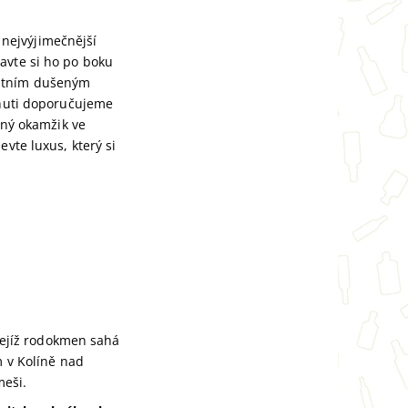
y nejvýjimečnější
avte si ho po boku
kátním dušeným
chuti doporučujeme
jný okamžik ve
vte luxus, který si
ejíž rodokmen sahá
m v Kolíně nad
eši.