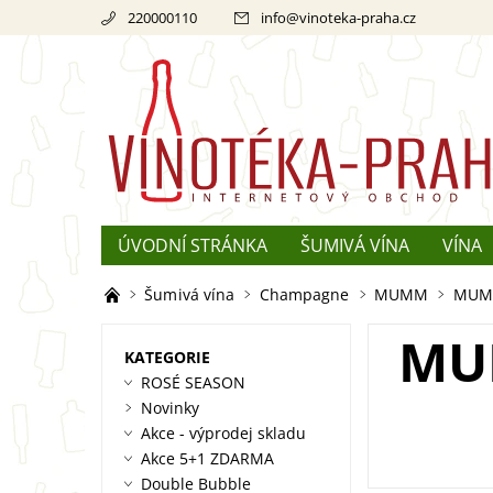
220000110
info
@
vinoteka-praha.cz
ÚVODNÍ STRÁNKA
ŠUMIVÁ VÍNA
VÍNA
REKLAMACE
O ŠAMPAŇSKÉM
Šumivá vína
Champagne
MUMM
MUMM
MU
KATEGORIE
ROSÉ SEASON
Novinky
Akce - výprodej skladu
Akce 5+1 ZDARMA
Double Bubble