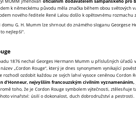
 byl MUMM jmenován
oficiálním dodavatelem šampaňského pro b
dem k německému původu měla značka během obou světových vá
hodem nového ředitele René Lalou došlo k opětovnému rozmachu 
fii domu G. H. Mumm lze shrnout do známého sloganu Georgese 
o nejlepší“.
ouge
opadu 1876 nechal Georges Hermann Mumm u příslušných úřadů 
 název „Cordon Rouge“, který je dnes synonymem vynikající pověsti
se rozhodl ozdobit každou ze svých lahví vysoce ceněnou Cordon 
on d’Honneur, nejvyšším francouzským civilním vyznamenáním,
Kromě toho, že je Cordon Rouge symbolem výtečnosti, ztělesňuje ta
ohoto vinařství: úsilí o dokonalost, duch dobrodružství a pestrosti.