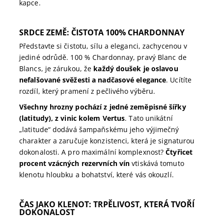
kapce.
SRDCE ZEMĚ: ČISTOTA 100% CHARDONNAY
Představte si čistotu, sílu a eleganci, zachycenou v
jediné odrůdě. 100 % Chardonnay, pravý Blanc de
Blancs, je zárukou, že
každý doušek je oslavou
nefalšované svěžesti a nadčasové elegance
. Ucítíte
rozdíl, který pramení z pečlivého výběru.
Všechny hrozny pochází z jedné zeměpisné šířky
(latitudy), z vinic kolem Vertus
. Tato unikátní
„latitude“ dodává šampaňskému jeho výjimečný
charakter a zaručuje konzistenci, která je signaturou
dokonalosti. A pro maximální komplexnost?
Čtyřicet
procent vzácných rezervních vín
vtiskává tomuto
klenotu hloubku a bohatství, které vás okouzlí.
ČAS JAKO KLENOT: TRPĚLIVOST, KTERÁ TVOŘÍ
DOKONALOST