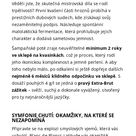
Věděli jste, že skutečná mistrovská díla se rodí
trpělivostí? První kvašení části hroznů probíhá v
prestižních dubových sudech, kde získávají svůj
nezaměnitelný podpis. Následuje spontánní
malolaktická fermentace, která prohlubuje jejich
charakter a dodává sametovou jemnost.
Šampaňské poté zraje neuvěřitelné
minimum 2 roky
ve sklepě na kvasinkách
, což je proces, který rodí
jeho ikonickou komplexnost a jemné perlení. A aby
toho nebylo málo, po odkalení si ještě dopřeje dalších
nejméně 6 měsíců klidného odpočinku ve sklepě
. S
dosáží pouhých 4 g/l se jedná o
pravý Extra-Brut
zážitek
– svěží, suchý a dokonale vyvážený, stvořený
pro ty nejnáročnější jazýčky.
SYMFONIE CHUTÍ: OKAMŽIKY, NA KTERÉ SE
NEZAPOMÍNÁ
Připravte se na explozi smyslových vjemů, která vás
uchvátí. Blanc de Blancs Latitude vás okamžitě