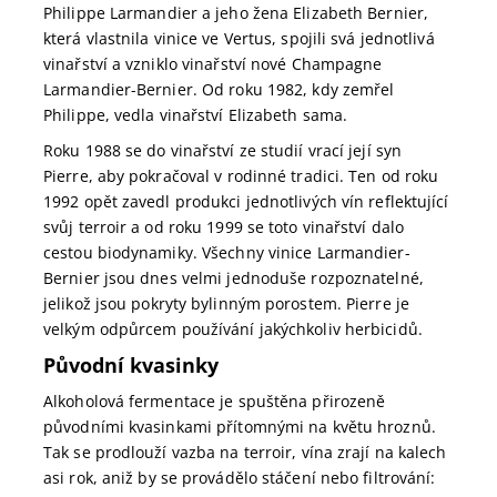
Philippe Larmandier a jeho žena Elizabeth Bernier,
která vlastnila vinice ve Vertus, spojili svá jednotlivá
vinařství a vzniklo vinařství nové Champagne
Larmandier-Bernier. Od roku 1982, kdy zemřel
Philippe, vedla vinařství Elizabeth sama.
Roku 1988 se do vinařství ze studií vrací její syn
Pierre, aby pokračoval v rodinné tradici. Ten od roku
1992 opět zavedl produkci jednotlivých vín reflektující
svůj terroir a od roku 1999 se toto vinařství dalo
cestou biodynamiky. Všechny vinice Larmandier-
Bernier jsou dnes velmi jednoduše rozpoznatelné,
jelikož jsou pokryty bylinným porostem. Pierre je
velkým odpůrcem používání jakýchkoliv herbicidů.
Původní kvasinky
Alkoholová fermentace je spuštěna přirozeně
původními kvasinkami přítomnými na květu hroznů.
Tak se prodlouží vazba na terroir, vína zrají na kalech
asi rok, aniž by se provádělo stáčení nebo filtrování: