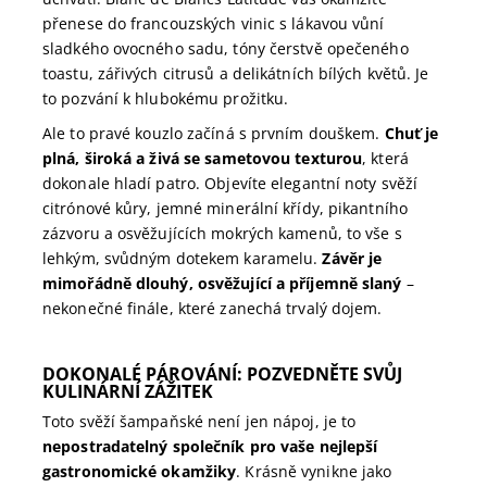
přenese do francouzských vinic s lákavou vůní
sladkého ovocného sadu, tóny čerstvě opečeného
toastu, zářivých citrusů a delikátních bílých květů. Je
to pozvání k hlubokému prožitku.
Ale to pravé kouzlo začíná s prvním douškem.
Chuť je
plná, široká a živá se sametovou texturou
, která
dokonale hladí patro. Objevíte elegantní noty svěží
citrónové kůry, jemné minerální křídy, pikantního
zázvoru a osvěžujících mokrých kamenů, to vše s
lehkým, svůdným dotekem karamelu.
Závěr je
mimořádně dlouhý, osvěžující a příjemně slaný
–
nekonečné finále, které zanechá trvalý dojem.
DOKONALÉ PÁROVÁNÍ: POZVEDNĚTE SVŮJ
KULINÁRNÍ ZÁŽITEK
Toto svěží šampaňské není jen nápoj, je to
nepostradatelný společník pro vaše nejlepší
gastronomické okamžiky
. Krásně vynikne jako