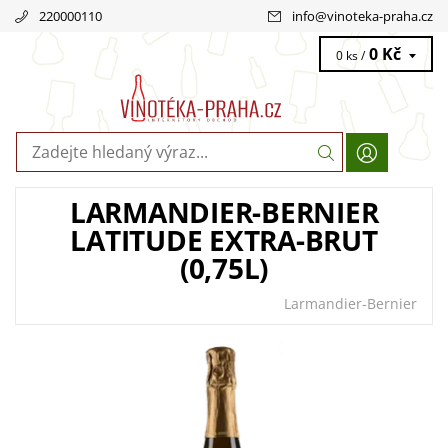
220000110
info
@
vinoteka-praha.cz
0 Kč
0 ks /
LARMANDIER-BERNIER
LATITUDE EXTRA-BRUT
(0,75L)
Larmandier-Bernier