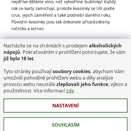
nejdříve děláme víno, než vytvoříme bublinky! Každý
rok se karty zamíchají, protože kvasinky se liší podle
crus, jejich zaměření a také podnebí daného roku.
Původní kvasinky jsou tak dokonale přizpůsobeny
ročníku a terroir.
Nacházíte se na stránkách s prodejem
alkoholických
POŠTOVNÉ
nápojů
. Pokračováním v prohlížení potvrzujete, že vám
ČR: od 95,-
již bylo 18 let
.
SK: 350,-
EU: 1200,-
€ = 24,00 CZK
Tyto stránky používají
soubory cookies
, abychom Vám
umožnili pohodlné prohlížení webu a díky analýze
Dopravy a Platby
provozu webu neustále
zlepšovali jeho funkce
, výkon a
Jsme internetový obchod, osobní odběr není možný.
použitelnost. Více informací
zde
.
NASTAVENÍ
2026 © Vinoteka-Praha.cz, všechna práva vyhrazena
Vytvořil Shoptet
SOUHLASÍM