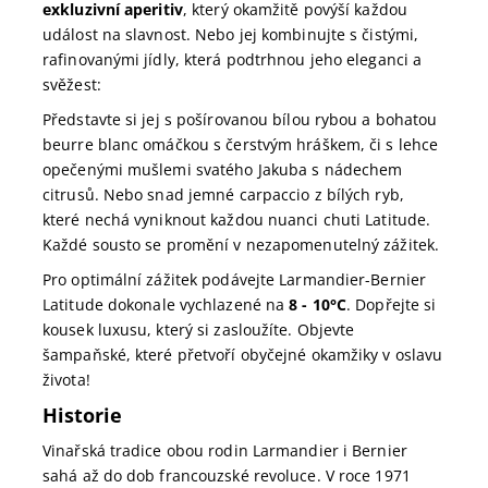
exkluzivní aperitiv
, který okamžitě povýší každou
událost na slavnost. Nebo jej kombinujte s čistými,
rafinovanými jídly, která podtrhnou jeho eleganci a
svěžest:
Představte si jej s pošírovanou bílou rybou a bohatou
beurre blanc omáčkou s čerstvým hráškem, či s lehce
opečenými mušlemi svatého Jakuba s nádechem
citrusů. Nebo snad jemné carpaccio z bílých ryb,
které nechá vyniknout každou nuanci chuti Latitude.
Každé sousto se promění v nezapomenutelný zážitek.
Pro optimální zážitek podávejte Larmandier-Bernier
Latitude dokonale vychlazené na
8 - 10°C
. Dopřejte si
kousek luxusu, který si zasloužíte. Objevte
šampaňské, které přetvoří obyčejné okamžiky v oslavu
života!
Historie
Vinařská tradice obou rodin Larmandier i Bernier
sahá až do dob francouzské revoluce. V roce 1971