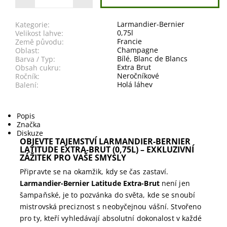
Larmandier-Bernier
Kategorie:
0,75l
Velikost lahve:
Francie
Země původu:
Champagne
Oblast:
Bílé
,
Blanc de Blancs
Barva / Typ:
Extra Brut
Obsah cukru:
Neročníkové
Ročník:
Holá láhev
Balení:
Popis
Značka
Diskuze
OBJEVTE TAJEMSTVÍ LARMANDIER-BERNIER
LATITUDE EXTRA-BRUT (0,75L) – EXKLUZIVNÍ
ZÁŽITEK PRO VAŠE SMYSLY
Připravte se na okamžik, kdy se čas zastaví.
Larmandier-Bernier Latitude Extra-Brut
není jen
šampaňské, je to pozvánka do světa, kde se snoubí
mistrovská preciznost s neobyčejnou vášní. Stvořeno
pro ty, kteří vyhledávají absolutní dokonalost v každé