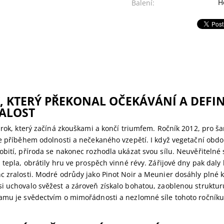
H
Balení:
, KTERÝ PŘEKONAL OČEKÁVÁNÍ A DEFI
ALOST
i rok, který začíná zkouškami a končí triumfem. Ročník 2012, pro 
je příběhem odolnosti a nečekaného vzepětí. I když vegetační obdo
obití, příroda se nakonec rozhodla ukázat svou sílu. Neuvěřiteln
 tepla, obrátily hru ve prospěch vinné révy. Zářijové dny pak dal
c zralosti. Modré odrůdy jako Pinot Noir a Meunier dosáhly plné 
i uchovalo svěžest a zároveň získalo bohatou, zaoblenou struktur
amu je svědectvím o mimořádnosti a nezlomné síle tohoto ročníku