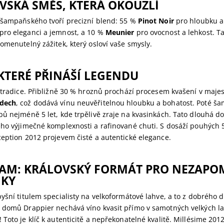
VSKÁ SMĚS, KTERÁ OKOUZLÍ
 šampaňského tvoří precizní blend: 55 %
Pinot Noir
pro hloubku a
pro eleganci a jemnost, a 10 %
Meunier
pro ovocnost a lehkost. 
omenutelný zážitek, který osloví vaše smysly.
 KTERÉ PŘINÁŠÍ LEGENDU
k tradice. Přibližně 30 % hroznů prochází procesem kvašení v maje
dech
, což dodává vínu neuvěřitelnou hloubku a bohatost. Poté š
ů nejméně 5 let, kde trpělivě zraje na kvasinkách. Tato dlouhá do
ho výjimečné komplexnosti a rafinované chuti. S dosáží pouhých 5
ception 2012 projevem čisté a autentické elegance.
AM: KRÁLOVSKÝ FORMÁT PRO NEZAPO
IKY
yšní titulem specialisty na velkoformátové lahve, a to z dobrého 
 domů Drappier nechává víno kvasit přímo v samotných velkých lah
Toto je klíč k autenticitě a nepřekonatelné kvalitě. Millésime 20