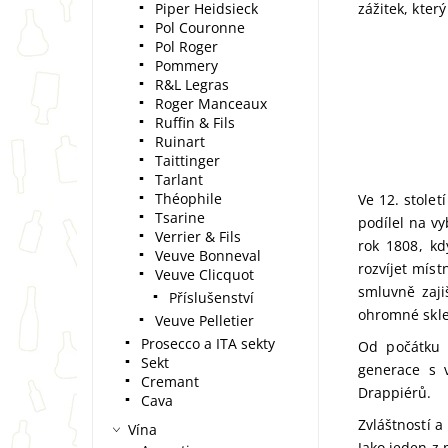
Piper Heidsieck
zážitek, kte
Pol Couronne
Pol Roger
Pommery
R&L Legras
Roger Manceaux
Ruffin & Fils
Ruinart
Taittinger
Tarlant
Théophile
Ve 12. stolet
Tsarine
podílel na v
Verrier & Fils
rok 1808, kd
Veuve Bonneval
rozvíjet míst
Veuve Clicquot
smluvně zaji
Příslušenství
ohromné skle
Veuve Pelletier
Prosecco a ITA sekty
Od počátku 
Sekt
generace s 
Cremant
Drappiérů.
Cava
Zvláštností a
Vína
Jako jeden z