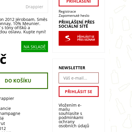
Drappier
Registrace
Zapomenuté heslo
ion 2012 Jéroboam. Směs
PŘIHLÁŠENÍ PŘES
onnay, 10% Meunier.
SOCIÁLNÍ SÍTĚ
s tóny oříšků a
dou oslavu. Kupte nyní!
PŘIHLÁSIT SE
PŘES SEZNAM
NA SKLADĚ
č
NEWSLETTER
rappier
l
Vložením e-
rancie
mailu
souhlasíte s
hampagne
podmínkami
ílé
ochrany
rut
osobních údajů
012