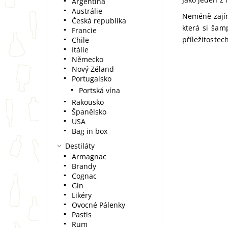
Argentina
Austrálie
Neméně zajím
Česká republika
která si šamp
Francie
příležitostec
Chile
Itálie
Německo
Nový Zéland
Portugalsko
Portská vína
Rakousko
Španělsko
USA
Bag in box
Destiláty
Armagnac
Brandy
Cognac
Gin
Likéry
Ovocné Pálenky
Pastis
Rum