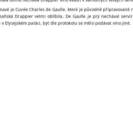
avé je Cuvée Charles de Gaulle, které je původně připravované n
aňská Drappier velmi oblíbila. De Gaulle je prý nechával servíro
h v Elysejském paláci, byť dle protokolu se mělo podávat víno jiné.