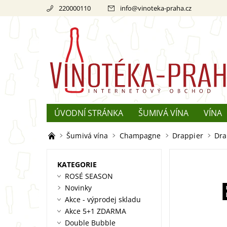
220000110
info
@
vinoteka-praha.cz
ÚVODNÍ STRÁNKA
ŠUMIVÁ VÍNA
VÍNA
REKLAMACE
O ŠAMPAŇSKÉM
Šumivá vína
Champagne
Drappier
Dra
KATEGORIE
ROSÉ SEASON
Novinky
Akce - výprodej skladu
Akce 5+1 ZDARMA
Double Bubble