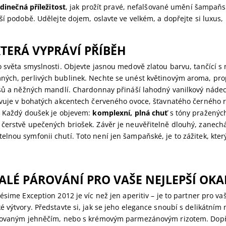
edinečná příležitost
, jak prožít pravé, nefalšované umění šampaňs
ší podobě. Udělejte dojem, oslavte ve velkém, a dopřejte si luxus, k
KTERÁ VYPRÁVÍ PŘÍBĚH
o světa smyslnosti. Objevte jasnou medově zlatou barvu, tančící 
ých, perlivých bublinek. Nechte se unést květinovým aroma, pr
usů a něžných mandlí. Chardonnay přináší lahodný vanilkový nádech
evuje v bohatých akcentech červeného ovoce, šťavnatého černého 
. Každý doušek je objevem:
komplexní, plná chuť
s tóny pražených
čerstvě upečených briošek. Závěr je neuvěřitelně dlouhý, zanechá
nou symfonii chutí. Toto není jen šampaňské, je to zážitek, kter
LÉ PÁROVÁNÍ PRO VAŠE NEJLEPŠÍ OKA
ésime Exception 2012 je víc než jen aperitiv – je to partner pro va
é výtvory. Představte si, jak se jeho elegance snoubí s delikátní
lovaným jehněčím, nebo s krémovým parmezánovým rizotem. Dopře