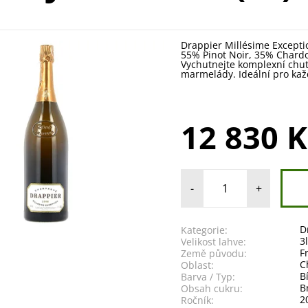
Drappier Millésime Except
55% Pinot Noir, 35% Chard
Vychutnejte komplexní chuť 
marmelády. Ideální pro kaž
12 830 K
-
+
D
Kategorie:
3
Velikost lahve:
F
Země původu:
C
Oblast:
B
Barva / Typ:
B
Obsah cukru:
2
Ročník: