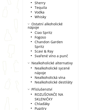
Sherry
Tequila
Vodka
Whisky
Ostatní alkoholické
nápoje
Ciao Spritz
Fogoso
Chandon Garden
Spritz
Scavi & Ray
Svařené víno a punč
Nealkoholické alternativy
Nealkoholické sycené
nápoje
Nealkoholická vína
Nealkoholické destiláty
Příslušenství
ROZLIŠOVAČE NA
SKLENIČKY
Chlaďáky
Pupitry