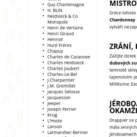
MISTRO
Guy Charlemagne
H. BLIN
Srdce tohoto
Heidsieck & Co
Chardonnay
Monopole
vytváří nezap
Henri de Verlaine
Henri Giraud
Henriot
ZRÁNÍ,
Huré Fréres
Chapuy
Zažijte dote
Charles de Cazanove
Charles Heidsieck
dubových su
Charles Joubert
temnotě sklep
Charles-Le-Bel
tajemstvím je
J.Charpentier
Millésime Ex
J.M. Gremillet
Jacques Selosse
Jacquesson
JÉROBO
Jeeper
OKAMŽ
Joseph Perrier
Krug
Drappier se p
L'Hoste
Lanson
mála vinných
Larmandier-Bernier
Jéroboamech! 