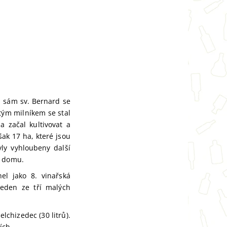
 a sám sv. Bernard se
tým milníkem se stal
a začal kultivovat a
šak 17 ha, které jsou
ly vyhloubeny další
e domu.
el jako 8. vinařská
jeden ze tří malých
lchizedec (30 litrů).
ích.