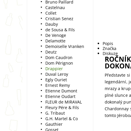
Bruno Paillard
Castelnau
Collet
Cristian Senez
Dauby
de Sousa & Fils
De Venoge
Delamotte
Popis
Demoiselle Vranken
Značka
Deutz
Diskuze
ROČNÍK
Dom Caudron
Dom Pérignon
DOKON
Drappier
Duval Leroy
Představte s
Egly Ouriet
legendární, 
Ernest Remy
mrazy a krup
Etienne Dumont
plné slunce a
Etienne Oudart
FLEUR de MIRAVAL
dokonalý pun
Fleury Pére & Fils
Chardonnay s
G. Tribaut
tomto Jérobo
G.H. Martel & Co
Gauthier
Gosset