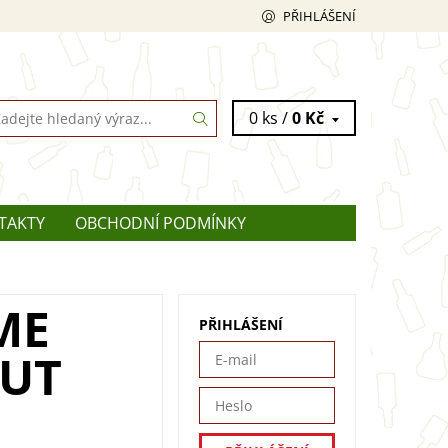
PŘIHLÁŠENÍ
0 ks /
0 Kč
TAKTY
OBCHODNÍ PODMÍNKY
ME
PŘIHLÁŠENÍ
RUT