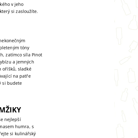
kého v jeho
terý si zasloužíte.
s nekonečným
opleteným tóny
, zatímco síla Pinot
rybízu a jemných
 oříšků, sladké
vající na patře
ý si budete
MŽIKY
še nejlepší
m masem humra, s
jte si kulinářský