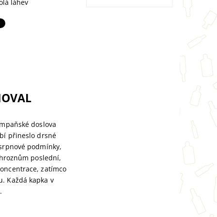
olá láhev
NOVAL
šampaňské doslova
bí přineslo drsné
é srpnové podmínky,
y hroznům poslední,
koncentrace, zatímco
u. Každá kapka v
.