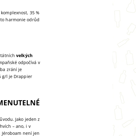
 komplexnost, 35 %
Tato harmonie odrůd
státních
velkých
ampaňské odpočívá v
ba zrání je
 g/l je Drappier
MENUTELNÉ
důvodu. Jako jeden z
vích – ano, i v
12 Jéroboam není jen