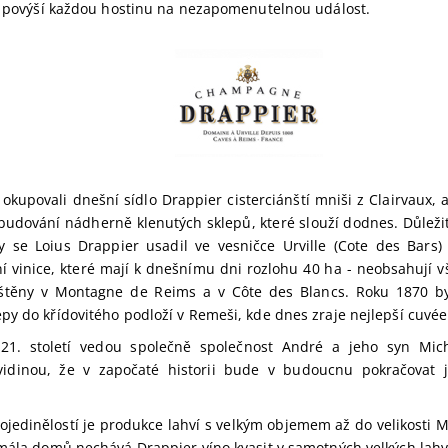
rý povýší každou hostinu na nezapomenutelnou událost.
í okupovali dnešní sídlo Drappier cisterciánští mniši z Clairvaux,
ybudování nádherně klenutých sklepů, které slouží dodnes. Důleži
y se Loius Drappier usadil ve vesničce Urville (Cote des Bars) 
ní vinice, které mají k dnešnímu dni rozlohu 40 ha - neobsahují v
štěny v Montagne de Reims a v Côte des Blancs. Roku 1870 by
py do křídovitého podloží v Remeši, kde dnes zraje nejlepší cuvé
21. století vedou společně společnost André a jeho syn Mich
vidinou, že v započaté historii bude v budoucnu pokračovat 
 ojedinělostí je produkce lahví s velkým objemem až do velikosti Me
 mála domů nechává Drappier víno kvasit v samotných velkých lahv