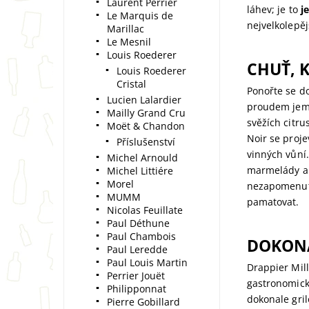
Laurent Perrier
láhev; je to
j
Le Marquis de
nejvelkolepěj
Marillac
Le Mesnil
Louis Roederer
CHUŤ, 
Louis Roederer
Cristal
Ponořte se d
Lucien Lalardier
proudem jemn
Mailly Grand Cru
svěžích citr
Moët & Chandon
Noir se proj
Příslušenství
vinných vůní
Michel Arnould
marmelády a 
Michel Littiére
Morel
nezapomenutel
MUMM
pamatovat.
Nicolas Feuillate
Paul Déthune
Paul Chambois
DOKONA
Paul Leredde
Paul Louis Martin
Drappier Mill
Perrier Jouët
gastronomick
Philipponnat
dokonale gri
Pierre Gobillard