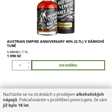
AUSTRIAN EMPIRE ANNIVERSARY 40% (0,7L) V DÁRKOVÉ
TUBĚ
1 180 Kč
(–7 %)
1 090 Kč
Nacházíte se na stránkách s prodejem
alkoholických
POŠTOVNÉ
nápojů
. Pokračováním v prohlížení potvrzujete, že vám
ČR: od 95,-
již bylo 18 let
.
SK: 350,-
EU: 1200,-