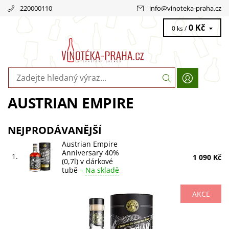
220000110
info
@
vinoteka-praha.cz
0 Kč
0 ks /
AUSTRIAN EMPIRE
NEJPRODÁVANĚJŠÍ
Austrian Empire
Anniversary 40%
1.
1 090 Kč
(0,7l) v dárkové
tubě
–
Na skladě
AKCE
Oslavte výjimečné okamžiky s Austrian Empire
Anniversary 40% (0,7l) v luxusní dárkové tubě. Bohatá
historie, dokonalé chutě a nezapomenutelný...