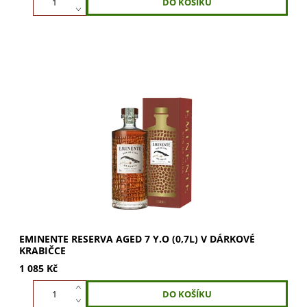
Eminente Reserva 7 Y.O je prémiový kubánský rum, zrající
7 let v sudech po whisky. Lahodná chuť od nejmladšího
rumového mistra. Ideální dárek....
EMINENTE RESERVA AGED 7 Y.O (0,7L) V DÁRKOVÉ
KRABIČCE
1 085 Kč