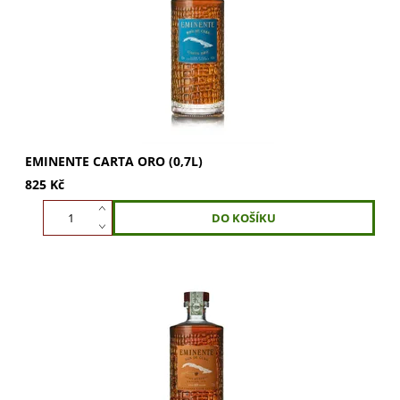
nejlepší z aguardiente, zraje min. 5 let...
EMINENTE CARTA ORO (0,7L)
825 Kč
Eminente Gran Reserva Edition N°2 – desetiletý kubánský
rum vyrobený ze směsi bílého rumu a aguardiente.
Dozrával v sudech z po víně...