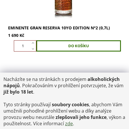
EMINENTE GRAN RESERVA 10YO EDITION N°2 (0,7L)
1 690 Kč
Nacházíte se na stránkách s prodejem
alkoholických
POŠTOVNÉ
nápojů
. Pokračováním v prohlížení potvrzujete, že vám
ČR: od 95,-
již bylo 18 let
.
SK: 350,-
EU: 1200,-
€ = 24,00 CZK
Tyto stránky používají
soubory cookies
, abychom Vám
umožnili pohodlné prohlížení webu a díky analýze
Dopravy a Platby
provozu webu neustále
zlepšovali jeho funkce
, výkon a
Jsme internetový obchod, osobní odběr není možný.
použitelnost. Více informací
zde
.