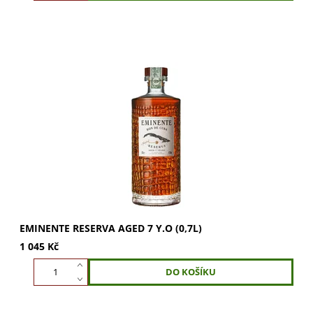
Eminente Reserva 7 Y.O. je kubánský rum s lahodnou
chutí od mistra Césara Martí. Zrál 7 let v sudech po
whisky. Objevte autentický kubánský rum....
EMINENTE RESERVA AGED 7 Y.O (0,7L)
1 045 Kč