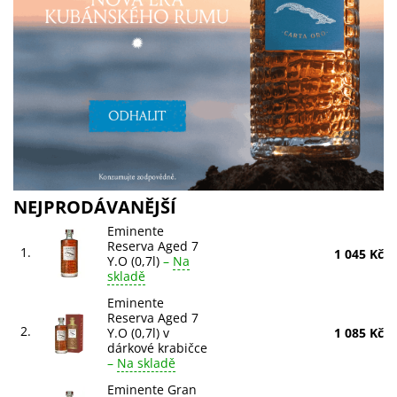
NEJPRODÁVANĚJŠÍ
Eminente
Reserva Aged 7
1.
1 045 Kč
Y.O (0,7l)
–
Na
skladě
Eminente
Reserva Aged 7
2.
Y.O (0,7l) v
1 085 Kč
dárkové krabičce
–
Na skladě
Eminente Gran