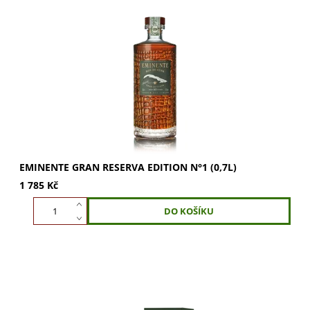
Eminente Gran Reserva Edition N°1 – desetiletý kubánský
rum s 80 % aguardiente. Dozrával v sudech z
francouzského dubu. Obsah alkoholu...
EMINENTE GRAN RESERVA EDITION N°1 (0,7L)
1 785 Kč