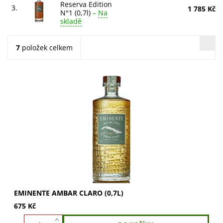
Reserva Edition
3.
1 785 Kč
N°1 (0,7l)
–
Na
skladě
7
položek celkem
Objevte Eminente Ambar Claro (0,7l), kubánský rum s
jantarovým odstínem a vůní tropického ovoce, vanilky a
karamelu. Vychutnejte si sametovou chuť...
EMINENTE AMBAR CLARO (0,7L)
675 Kč