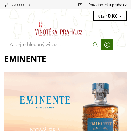
220000110
info
@
vinoteka-praha.cz
0 Kč
0 ks /
EMINENTE