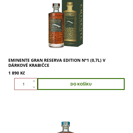
Eminente Gran Reserva Edition N°1 0,7l v dárkové
krabičce – desetiletý kubánský rum z prémiové směsi
aguardiente. Zrál v sudech z...
EMINENTE GRAN RESERVA EDITION N°1 (0,7L) V
DÁRKOVÉ KRABIČCE
1 890 Kč
Eminente Carta Oro (0,7l) zachycuje magickou atmosféru
kubánské modré hodiny. Tento kubánský rum snoubí to