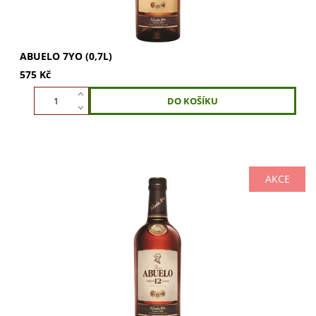
ABUELO 7YO (0,7L)
575 Kč
AKCE
Rum Abuelo Añejo 12 YO zraje 12 let v dubových sudech.
Jemný, komplexní s jemnou chutí pro náročné znalce.
Tradiční výroba rodiny Varela....