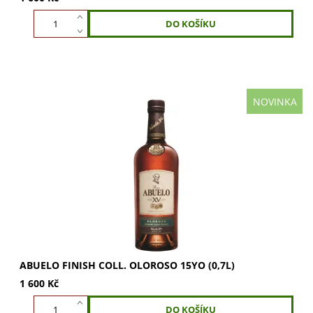
NOVINKA
Rum Abuelo Finish Collection Oloroso 15YO (0,7l). 15 let
zrání v sudech a dokončení v Oloroso sherry pro
komplexní chutě sušeného ovoce a ořechů....
ABUELO FINISH COLL. OLOROSO 15YO (0,7L)
1 600 Kč