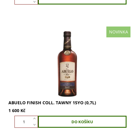
NOVINKA
Abuelo Finish Collection Tawny 15YO (0,7l): 15letý
panamský rum s jedinečným zráním v sudech po Tawny
Portu. Vychutnejte bohaté tóny sušeného...
ABUELO FINISH COLL. TAWNY 15YO (0,7L)
1 600 Kč