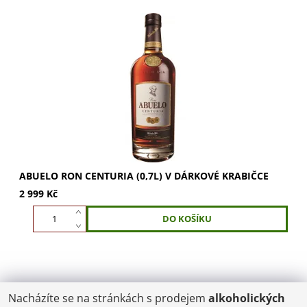
Ron Abuelo Centuria 30 yo v dárkové krabičce. Unikátní
třicetiletý tmavý rum z Panamy. Vrchol umění výroby
rumu. Ideální dárek. Vychutnejte si...
ABUELO RON CENTURIA (0,7L) V DÁRKOVÉ KRABIČCE
2 999 Kč
Nacházíte se na stránkách s prodejem
alkoholických
POŠTOVNÉ