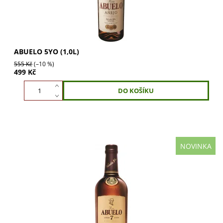
ABUELO 5YO (1,0L)
555 Kč
(–10 %)
499 Kč
NOVINKA
Objevte rum Abuelo 7YO (0,7l) zrající 7 let v sudech z
bílého dubu. Vychutnejte jemné aroma a vytříbenou chuť,
která vzniká díky tropickému podnebí...