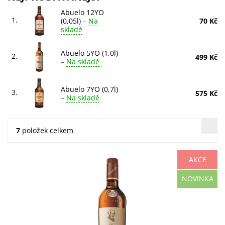
Abuelo 12YO
1.
(0,05l)
–
Na
70 Kč
skladě
Abuelo 5YO (1,0l)
2.
499 Kč
–
Na skladě
Abuelo 7YO (0,7l)
3.
575 Kč
–
Na skladě
7
položek celkem
AKCE
Rum Abuelo 5 YO zraje v sudech po whisky a bourbonech.
NOVINKA
Vychutnejte si jeho jedinečnou chuť s jemnými dubovými
a kořeněnými tóny. Ideální pro každou...