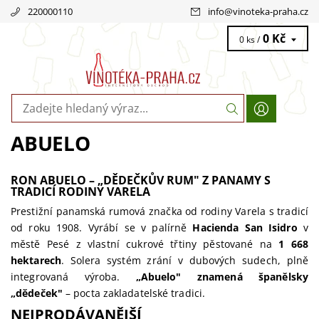
220000110
info
@
vinoteka-praha.cz
0 Kč
0 ks /
ABUELO
RON ABUELO – „DĚDEČKŮV RUM" Z PANAMY S
TRADICÍ RODINY VARELA
Prestižní panamská rumová značka od rodiny Varela s tradicí
od roku 1908. Vyrábí se v palírně
Hacienda San Isidro
v
městě Pesé z vlastní cukrové třtiny pěstované na
1 668
hektarech
. Solera systém zrání v dubových sudech, plně
integrovaná výroba.
„Abuelo" znamená španělsky
„dědeček"
– pocta zakladatelské tradici.
NEJPRODÁVANĚJŠÍ