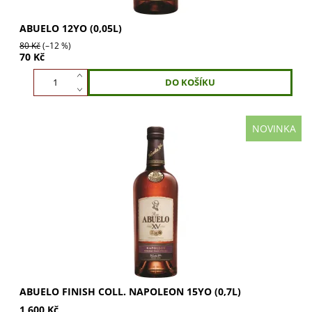
ABUELO 12YO (0,05L)
80 Kč
(–12 %)
70 Kč
NOVINKA
Abuelo Napoleon 15YO: luxusní rum s Napoleon finišem.
15 let zrání, sametová chuť sušeného ovoce a medu.
Ideální pro sběratele a jako dárek....
ABUELO FINISH COLL. NAPOLEON 15YO (0,7L)
1 600 Kč