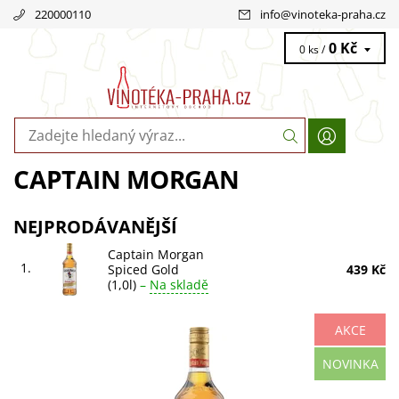
220000110
info
@
vinoteka-praha.cz
0 Kč
0 ks /
CAPTAIN MORGAN
NEJPRODÁVANĚJŠÍ
Captain Morgan
1.
Spiced Gold
439 Kč
(1,0l)
–
Na skladě
AKCE
Captain Morgan Spiced Gold 1,0l – legendární rum s
NOVINKA
jedinečnou chutí zrající v dubových sudech a tajnou
směsí koření. Objevte bohatý svět...