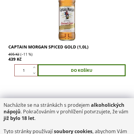
CAPTAIN MORGAN SPICED GOLD (1,0L)
495 Kč
(–11 %)
439 Kč
Nacházíte se na stránkách s prodejem
alkoholických
POŠTOVNÉ
nápojů
. Pokračováním v prohlížení potvrzujete, že vám
ČR: od 95,-
již bylo 18 let
.
SK: 350,-
EU: 1200,-
€ = 24,00 CZK
Tyto stránky používají
soubory cookies
, abychom Vám