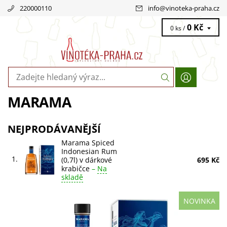
220000110
info
@
vinoteka-praha.cz
0 Kč
0 ks /
MARAMA
NEJPRODÁVANĚJŠÍ
Marama Spiced
Indonesian Rum
1.
(0,7l) v dárkové
695 Kč
krabičce
–
Na
skladě
NOVINKA
Objevte Marama Spiced Indonesian Rum, kořeněný rum z
indonéské cukrové třtiny s vanilkou a galangou. Ideální