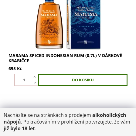
dárek v luxusní krabičce. Ochutnejte...
MARAMA SPICED INDONESIAN RUM (0,7L) V DÁRKOVÉ
KRABIČCE
695 Kč
Nacházíte se na stránkách s prodejem
alkoholických
POŠTOVNÉ
nápojů
. Pokračováním v prohlížení potvrzujete, že vám
ČR: od 95,-
již bylo 18 let
.
SK: 350,-
EU: 1200,-