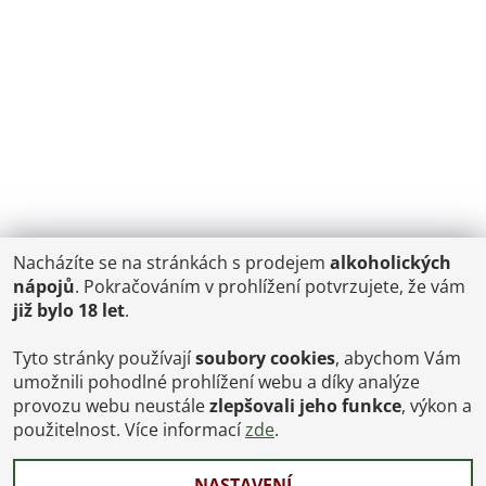
Nacházíte se na stránkách s prodejem
alkoholických
POŠTOVNÉ
nápojů
. Pokračováním v prohlížení potvrzujete, že vám
ČR: od 95,-
již bylo 18 let
.
SK: 350,-
EU: 1200,-
€ = 24,00 CZK
Tyto stránky používají
soubory cookies
, abychom Vám
umožnili pohodlné prohlížení webu a díky analýze
Dopravy a Platby
provozu webu neustále
zlepšovali jeho funkce
, výkon a
Jsme internetový obchod, osobní odběr není možný.
použitelnost. Více informací
zde
.
NASTAVENÍ