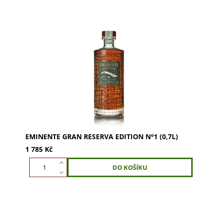
Eminente Gran Reserva Edition N°1 – desetiletý
kubánský rum s 80 % aguardiente. Dozrával v
sudech z francouzského dubu. Obsah alkoholu...
EMINENTE GRAN RESERVA EDITION N°1 (0,7L)
1 785 Kč