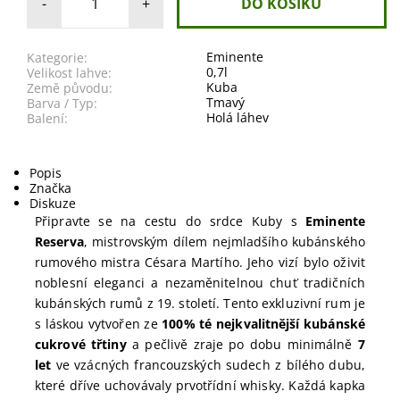
-
+
Eminente
Kategorie:
0,7l
Velikost lahve:
Kuba
Země původu:
Tmavý
Barva / Typ:
Holá láhev
Balení:
Popis
Značka
Diskuze
Připravte se na cestu do srdce Kuby s
Eminente
Reserva
, mistrovským dílem nejmladšího kubánského
rumového mistra Césara Martího. Jeho vizí bylo oživit
noblesní eleganci a nezaměnitelnou chuť tradičních
kubánských rumů z 19. století. Tento exkluzivní rum je
s láskou vytvořen ze
100% té nejkvalitnější kubánské
cukrové třtiny
a pečlivě zraje po dobu minimálně
7
let
ve vzácných francouzských sudech z bílého dubu,
které dříve uchovávaly prvotřídní whisky. Každá kapka