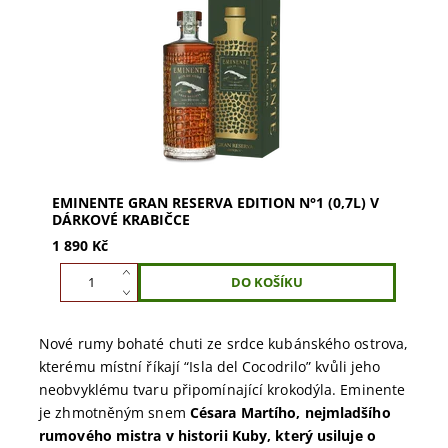
Eminente Gran Reserva Edition N°1 0,7l v dárkové
krabičce – desetiletý kubánský rum z prémiové
směsi aguardiente. Zrál v sudech z...
EMINENTE GRAN RESERVA EDITION N°1 (0,7L) V
DÁRKOVÉ KRABIČCE
1 890 Kč
Nové rumy bohaté chuti ze srdce kubánského ostrova,
kterému místní říkají “Isla del Cocodrilo” kvůli jeho
neobvyklému tvaru připomínající krokodýla. Eminente
je zhmotněným snem
Césara Martího, nejmladšího
rumového mistra v historii Kuby, který usiluje o