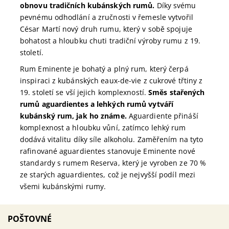
obnovu tradičních kubánských rumů.
Díky svému
pevnému odhodlání a zručnosti v řemesle vytvořil
César Martí nový druh rumu, který v sobě spojuje
bohatost a hloubku chuti tradiční výroby rumu z 19.
století.
Rum Eminente je bohatý a plný rum, který čerpá
inspiraci z kubánských eaux-de-vie z cukrové třtiny z
19. století se vší jejich komplexností.
Směs stařených
rumů aguardientes a lehkých rumů vytváří
kubánský rum, jak ho známe.
Aguardiente přináší
komplexnost a hloubku vůní, zatímco lehký rum
dodává vitalitu díky síle alkoholu.
Zaměřením na tyto
rafinované aguardientes stanovuje Eminente nové
standardy s rumem Reserva, který je vyroben ze 70 %
ze starých aguardientes, což je nejvyšší podíl mezi
všemi kubánskými rumy.
POŠTOVNÉ