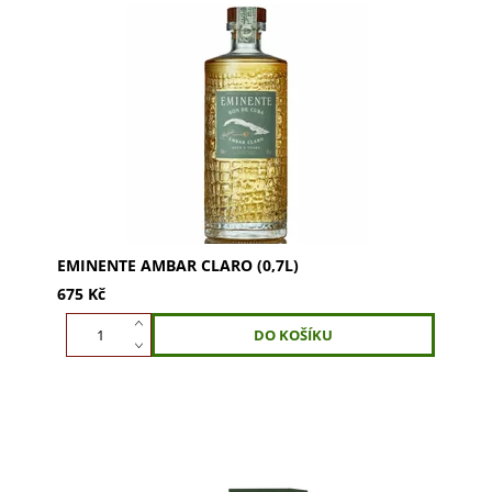
Objevte Eminente Ambar Claro (0,7l), kubánský
rum s jantarovým odstínem a vůní tropického
ovoce, vanilky a karamelu. Vychutnejte si
sametovou chuť...
EMINENTE AMBAR CLARO (0,7L)
675 Kč