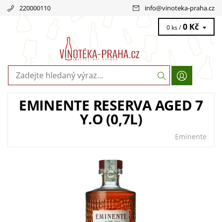
220000110
info
@
vinoteka-praha.cz
0 Kč
0 ks /
EMINENTE RESERVA AGED 7
Y.O (0,7L)
Eminente