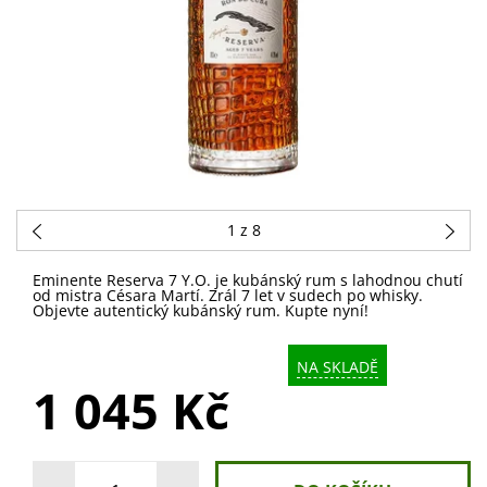
1
z 8
Eminente Reserva 7 Y.O. je kubánský rum s lahodnou chutí
od mistra Césara Martí. Zrál 7 let v sudech po whisky.
Objevte autentický kubánský rum. Kupte nyní!
NA SKLADĚ
1 045 Kč