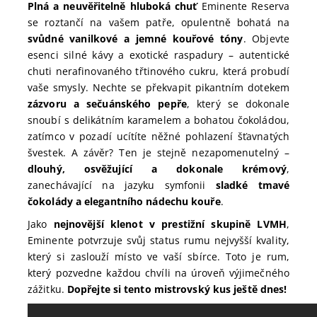
Plná a neuvěřitelně hluboká chuť
Eminente Reserva
se roztančí na vašem patře, opulentně bohatá na
svůdné vanilkové a jemné kouřové tóny
. Objevte
esenci silné kávy a exotické raspadury – autentické
chuti nerafinovaného třtinového cukru, která probudí
vaše smysly. Nechte se překvapit pikantním dotekem
zázvoru a sečuánského pepře
, který se dokonale
snoubí s delikátním karamelem a bohatou čokoládou,
zatímco v pozadí ucítíte něžné pohlazení šťavnatých
švestek. A závěr? Ten je stejně nezapomenutelný –
dlouhý, osvěžující a dokonale krémový
,
zanechávající na jazyku symfonii
sladké tmavé
čokolády a elegantního nádechu kouře
.
Jako
nejnovější klenot v prestižní skupině LVMH
,
Eminente potvrzuje svůj status rumu nejvyšší kvality,
který si zaslouží místo ve vaší sbírce. Toto je rum,
který pozvedne každou chvíli na úroveň výjimečného
zážitku.
Dopřejte si tento mistrovský kus ještě dnes!