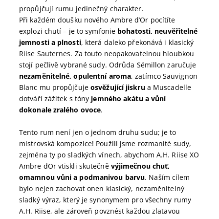
propůjčují rumu jedinečný charakter.
Při každém doušku nového Ambre d’Or pocítíte
explozi chutí – je to symfonie
bohatosti, neuvěřitelné
jemnosti a plnosti
, která daleko překonává i klasický
Riise Sauternes.
Za touto neopakovatelnou hloubkou
stojí pečlivě vybrané sudy. Odrůda Sémillon zaručuje
nezaměnitelné, opulentní aroma
, zatímco Sauvignon
Blanc mu propůjčuje
osvěžující jiskru
a Muscadelle
dotváří zážitek s tóny
jemného akátu a vůní
dokonale zralého ovoce
.
Tento rum není jen o jednom druhu sudu; je to
mistrovská kompozice! Použili jsme rozmanité sudy,
zejména ty po sladkých vínech, abychom A.H. Riise XO
Ambre dOr vtiskli skutečně
výjimečnou chuť,
omamnou vůni a podmanivou barvu
. Naším cílem
bylo nejen zachovat onen klasický, nezaměnitelný
sladký výraz, který je synonymem pro všechny rumy
A.H. Riise, ale zároveň povznést každou zlatavou