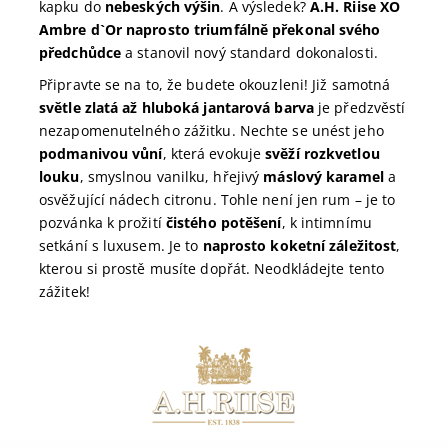
kapku do
nebeských výšin
. A výsledek?
A.H. Riise XO
Ambre d`Or naprosto triumfálně překonal svého
předchůdce
a stanovil nový standard dokonalosti.
Připravte se na to, že budete okouzleni! Již samotná
světle zlatá až hluboká jantarová barva
je předzvěstí
nezapomenutelného zážitku. Nechte se unést jeho
podmanivou vůní
, která evokuje
svěží rozkvetlou
louku
, smyslnou vanilku, hřejivý
máslový karamel
a
osvěžující nádech citronu. Tohle není jen rum – je to
pozvánka k prožití
čistého potěšení
, k intimnímu
setkání s luxusem. Je to
naprosto koketní záležitost
,
kterou si prostě musíte dopřát. Neodkládejte tento
zážitek!