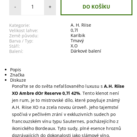
-
+
A. H. Riise
Kategorie:
0,7l
Velikost lahve:
Karibik
Země původu:
Tmavý
Barva / Typ:
X.O
Stáří:
Dárkové balení
Balení:
Popis
Značka
Diskuze
Ponořte se do světa nefalšovaného luxusu s
A.H. Riise
XO Ambre dOr Reserve 0,7l 42%
.
Tento klenot není
jen rum, je to mistrovské dílo, které povyšuje známý
A.H. Riise XO na zcela novou úroveň. Jeho tajemství
spočívá v pečlivém zrání v exkluzivních sudech po
francouzském vínu typu Sauternes, pocházejícího z
ikonického Bordeaux. Tyto sudy, plné esence hroznů
dozrávajících do dokonalosti jako slámové víno,