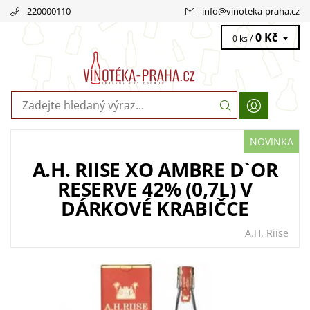
220000110
info
@
vinoteka-praha.cz
0 Kč
0 ks /
NOVINKA
A.H. RIISE XO AMBRE D`OR
RESERVE 42% (0,7L) V
DÁRKOVÉ KRABIČCE
A.H. Riise