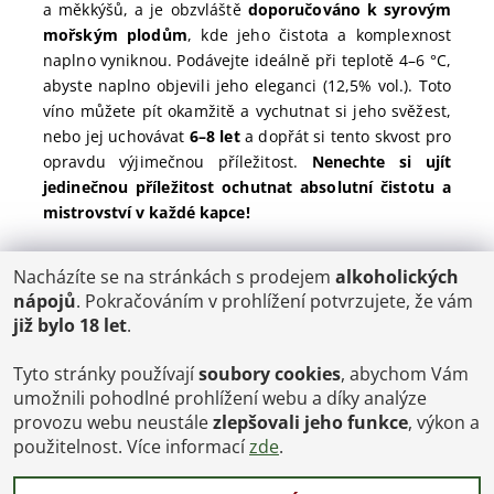
a měkkýšů, a je obzvláště
doporučováno k syrovým
mořským plodům
, kde jeho čistota a komplexnost
naplno vyniknou. Podávejte ideálně při teplotě 4–6 °C,
abyste naplno objevili jeho eleganci (12,5% vol.). Toto
víno můžete pít okamžitě a vychutnat si jeho svěžest,
nebo jej uchovávat
6–8 let
a dopřát si tento skvost pro
opravdu výjimečnou příležitost.
Nenechte si ujít
jedinečnou příležitost ochutnat absolutní čistotu a
mistrovství v každé kapce!
Nacházíte se na stránkách s prodejem
alkoholických
POŠTOVNÉ
nápojů
. Pokračováním v prohlížení potvrzujete, že vám
ČR: od 95,-
již bylo 18 let
.
SK: 350,-
EU: 1200,-
€ = 24,00 CZK
Tyto stránky používají
soubory cookies
, abychom Vám
umožnili pohodlné prohlížení webu a díky analýze
Dopravy a Platby
provozu webu neustále
zlepšovali jeho funkce
, výkon a
Jsme internetový obchod, osobní odběr není možný.
použitelnost. Více informací
zde
.