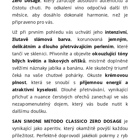
Zero Dosage
, který zaručuje absolutní autenticitu a
čistotu chuti. Po odkalení víno odpočívá další tři
měsíce, aby dosáhlo dokonalé harmonie, než je
připraveno pro vás.
Už při prvním pohledu vás uchvátí jeho
intenzivní,
žlutavě slámová barva
, korunovaná
jemným,
delikátním a dlouho přetrvávajícím perlením
, které
tančí ve sklenici. Přivoníte a objevíte
okouzlující tóny
bílých květin a lískových oříšků
, mistrně doplněné
svěžími náznaky jablka a banánu. Ale skutečný triumf
čeká na vaše chuťové pohárky. Okuste
krémovou
plnost
, která se snoubí s
příjemnou energií a
atraktivní kyselostí
. Dlouhé přetrvávání, vynikající
příchuť a nuance čerstvých ořechů zanechají ve vás
nezapomenutelný dojem, který vás bude nutit k
dalšímu doušku.
SAN SIMONE METODO CLASSICO ZERO DOSAGE
je
vynikající jako aperitiv, který okamžitě povýší každou
příležitost. Perfektně doprovodí jakékoli pokrmy z ryb