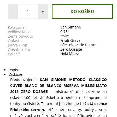
-
+
San Simone
Kategorie:
0,75l
Velikost lahve:
Itálie
Země původu:
Friuli Grave
Oblast:
Bílé
,
Blanc de Blancs
Barva / Typ:
Zero Dosage
Obsah cukru:
Holá láhev
Balení:
Popis
Diskuze
Představujeme
SAN SIMONE METODO CLASSICO
CUVÉE BLANC DE BLANCS RISERVA MILLESIMATO
2013 ZERO DOSAGE
– mistrovské dílo, zrozené na
oslavu 100 let vinařského umění a nekompromisní
touhy po čistotě. Toto není jen víno, je to
čistá esence
Friulského terroiru
, ztělesnění odvahy, touhy a snu,
pečlivě zachycené v každé kapce. Připravte se na