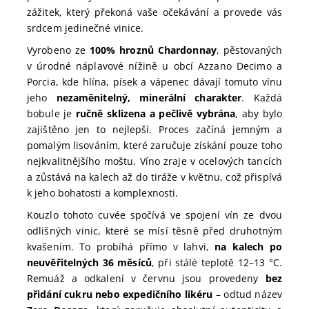
zážitek, který překoná vaše očekávání a provede vás
srdcem jedinečné vinice.
Vyrobeno ze
100% hroznů Chardonnay
, pěstovaných
v úrodné náplavové nížině u obcí Azzano Decimo a
Porcia, kde hlína, písek a vápenec dávají tomuto vínu
jeho
nezaměnitelný, minerální charakter
. Každá
bobule je
ručně sklizena a pečlivě vybrána
, aby bylo
zajištěno jen to nejlepší. Proces začíná jemným a
pomalým lisováním, které zaručuje získání pouze toho
nejkvalitnějšího moštu. Víno zraje v ocelových tancích
a zůstává na kalech až do tiráže v květnu, což přispívá
k jeho bohatosti a komplexnosti.
Kouzlo tohoto cuvée spočívá ve spojení vín ze dvou
odlišných vinic, které se mísí těsně před druhotným
kvašením. To probíhá přímo v lahvi,
na kalech po
neuvěřitelných 36 měsíců
, při stálé teplotě 12–13 °C.
Remuáž a odkalení v červnu jsou provedeny
bez
přidání cukru nebo expedičního likéru
– odtud název