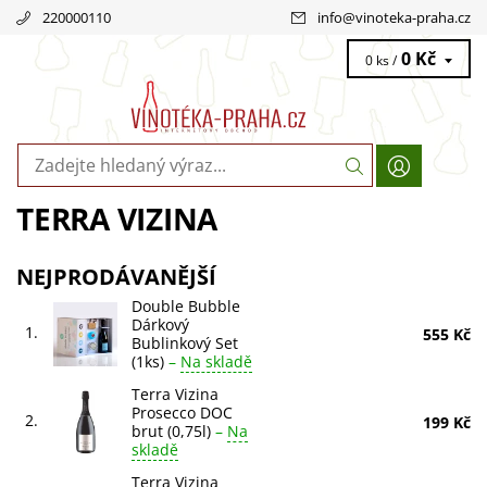
220000110
info
@
vinoteka-praha.cz
0 Kč
0 ks /
TERRA VIZINA
NEJPRODÁVANĚJŠÍ
Double Bubble
Dárkový
1.
555 Kč
Bublinkový Set
(1ks)
–
Na skladě
Terra Vizina
Prosecco DOC
2.
199 Kč
brut (0,75l)
–
Na
skladě
Terra Vizina