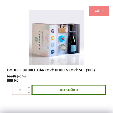
AKCE
Dárkový bublinkový set pro dokonalou relaxaci. Užijte si
koupel s bublinkami Terra Vizina, šumivou bombou a
svíčkou Emocio. Lahodné pralinky Gran...
DOUBLE BUBBLE DÁRKOVÝ BUBLINKOVÝ SET (1KS)
595 Kč
(–6 %)
555 Kč