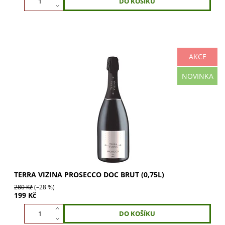
AKCE
Terra Vizina Prosecco DOC brut (0,75l) je lehké a osvěžující
NOVINKA
Prosecco. Zlatavá barva, ovocně květinová vůně s tóny
jablek a mandlí. Středně plná...
TERRA VIZINA PROSECCO DOC BRUT (0,75L)
280 Kč
(–28 %)
199 Kč