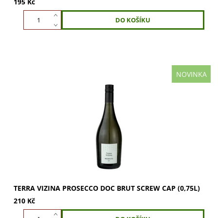
195 Kč
NOVINKA
Terra Vizina Prosecco DOC brut: svěží italské Prosecco z
Veneta. Vůně po ovoci, chuť šťavnatá a svěží. Ideální k
aperitivu. Kupte nyní!
TERRA VIZINA PROSECCO DOC BRUT SCREW CAP (0,75L)
210 Kč