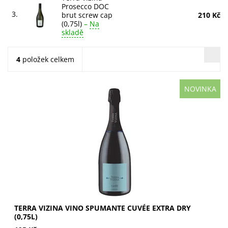
Prosecco DOC
3.
brut screw cap
210 Kč
(0,75l)
–
Na
skladě
4
položek celkem
NOVINKA
Terra Vizina Vino Spumante Cuvée Extra Dry. Cuvée
Chardonnay a Glera z Prosecca. Delikátní aroma ovoce a
květin s nádechem jablek. Harmonická chuť...
TERRA VIZINA VINO SPUMANTE CUVÉE EXTRA DRY
(0,75L)