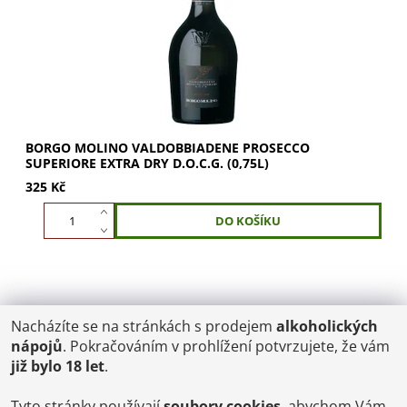
BORGO MOLINO VALDOBBIADENE PROSECCO
SUPERIORE EXTRA DRY D.O.C.G. (0,75L)
325 Kč
Nacházíte se na stránkách s prodejem
alkoholických
POŠTOVNÉ
nápojů
. Pokračováním v prohlížení potvrzujete, že vám
ČR: od 95,-
již bylo 18 let
.
SK: 350,-
EU: 1200,-
€ = 24,00 CZK
Tyto stránky používají
soubory cookies
, abychom Vám