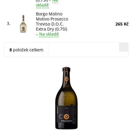
skladě
Borgo Molino
Motivo Prosecco
3.
Treviso D.O.C.
265 Kč
Extra Dry (0,75l)
–
Na skladě
8
položek celkem
Borgo Molino Moscato Dolce: jemně sladké, svěží a
vyvážené bílé víno z 100% odrůdy Moscato. Opojná vůně
květů a ovoce. Ideální k dezertům....