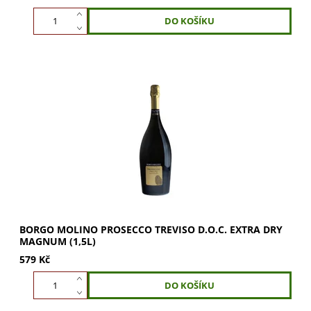
Borgo Molino Prosecco Treviso D.O.C. Extra Dry Magnum
(1,5l) je šumivé slámově zlaté víno z exkluzivního výběru
hroznů. Vyvážená chuť s podtextem...
BORGO MOLINO PROSECCO TREVISO D.O.C. EXTRA DRY
MAGNUM (1,5L)
579 Kč