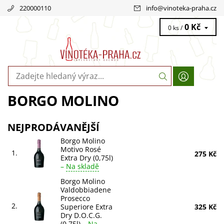
220000110
info
@
vinoteka-praha.cz
0 Kč
0 ks /
BORGO MOLINO
NEJPRODÁVANĚJŠÍ
Borgo Molino
Motivo Rosé
1.
275 Kč
Extra Dry (0,75l)
–
Na skladě
Borgo Molino
Valdobbiadene
Prosecco
2.
Superiore Extra
325 Kč
Dry D.O.C.G.
(0,75l)
–
Na