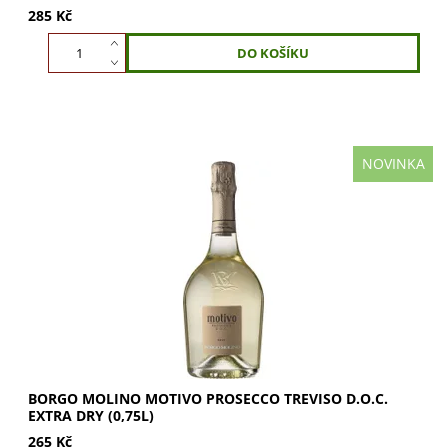
285 Kč
NOVINKA
Borgo Molino Motivo Prosecco Treviso D.O.C. Extra Dry
(0,75l) je slámově zlaté šumivé víno s ovocnými a
květinovými tóny. Vynikající ke všem...
BORGO MOLINO MOTIVO PROSECCO TREVISO D.O.C.
EXTRA DRY (0,75L)
265 Kč