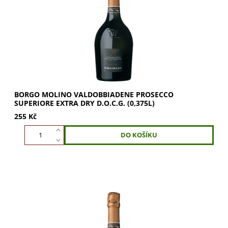
Dry DOCG 0,375l. Zářivá slámová barva, ovocná vůně
jablka a broskve s nádechem tropického...
BORGO MOLINO VALDOBBIADENE PROSECCO
SUPERIORE EXTRA DRY D.O.C.G. (0,375L)
255 Kč
Borgo Molino Valdobbiadene Prosecco Superiore Extra
Dry D.O.C.G. je šumivé víno ze svahů Valdobbiadene.
Vychutnejte ovocnou vůni jablka a broskve s...