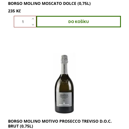
BORGO MOLINO MOSCATO DOLCE (0,75L)
235 Kč
Borgo Molino Motivo Prosecco Treviso D.O.C. Brut. Šumivé
víno brilantní slámově žluté barvy s ovocnými tóny.
Ideální jako aperitiv, s předkrmy či...
BORGO MOLINO MOTIVO PROSECCO TREVISO D.O.C.
BRUT (0,75L)