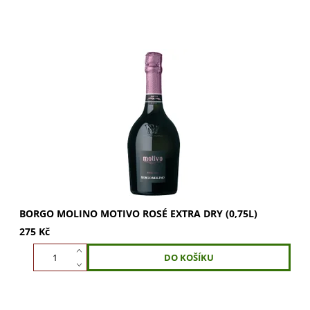
Borgo Molino Motivo Rosé Extra Dry: Elegantní růžový sekt
s jemným perlením. Vůně jahod, malin a růží. Svěží
ovocitá chuť. Ideální aperitiv.
BORGO MOLINO MOTIVO ROSÉ EXTRA DRY (0,75L)
275 Kč