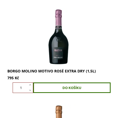
Borgo Molino Motivo Rosé Extra Dry 1,5l: Osvěžující
šumivé víno s jemným ovocným aroma jahod a malin.
Ideální jako aperitiv. Objednejte nyní a...
BORGO MOLINO MOTIVO ROSÉ EXTRA DRY (1,5L)
795 Kč
Borgo Molino Valdobbiadene Prosecco Superiore Extra