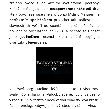
zralého ovoce s delikátními květinovými podtóny.
Každý doušek je slibem
nezapomenutelného zážitku
,
který povznese vaše smysly. Borgo Molino Magnum je
perfektním společníkem
pro jakoukoli událost – od
slavnostních večeří po spontánní setkání. Podávejte
ho ideálně vychlazené na 6-8°C a nechte se unášet
jeho
jedinečnou esencí
, která změní obyčejné
okamžiky v legendární.
Vinařství Borgo Molino, ležící nedaleko Trevisa mezi
svahy Conegliano a Valdobbiadene, bylo založeno
v roce 1922. V těchto dnech vedou vinařství dva bratři.
Paolo, enolog, zabývající se výrobou a zráním vína, a