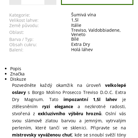
Šumivá vína
Kategorie:
1,5l
Velikost lahve:
Itálie
Země původu:
Treviso
,
Valdobbiadene
,
Oblast:
Veneto
Bílé
Barva / Typ:
Extra Dry
Obsah cukru:
Holá láhev
Balení:
Popis
Značka
Diskuze
Pozvedněte každý okamžik na úroveň
velkolepé
oslavy
s Borgo Molino Prosecco Treviso D.O.C. Extra
Dry Magnum. Tato
impozantní 1,5l lahev
je
ztělesněním
ryzí elegance
a nezkrotné radosti,
stvořená z
exkluzivního výběru hroznů
. Oslní vás
svou slámově zlatou barvou a jemným, vytrvalým
perlením, které tančí ve sklenici.
Připravte se na
mistrovsky vyváženou chuť
, kde se snoubí svěží tóny