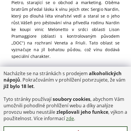
Pietro, starající se o obchod a marketing. Oběma
bratrům předal lásku k vínu jejich otec Sergio Nardin,
který po dlouhá léta vinařství vedl a staral se o jeho
růst.Vášeň pro pěstování vína přivedla rodinu Nardin
ke koupi vinic Melonetto v srdci oblasti Lison
Pramaggiore (oblasti s kontrolovaným původem
„DOC“) na rozhraní Veneta a Friuli. Tato oblast se
vyznačuje na jíl bohatou půdou, což vínu dodává
speciální charakter.
Nacházíte se na stránkách s prodejem
alkoholických
POŠTOVNÉ
nápojů
. Pokračováním v prohlížení potvrzujete, že vám
ČR: od 95,-
již bylo 18 let
.
SK: 350,-
EU: 1200,-
€ = 24,00 CZK
Tyto stránky používají
soubory cookies
, abychom Vám
umožnili pohodlné prohlížení webu a díky analýze
Dopravy a Platby
provozu webu neustále
zlepšovali jeho funkce
, výkon a
Jsme internetový obchod, osobní odběr není možný.
použitelnost. Více informací
zde
.