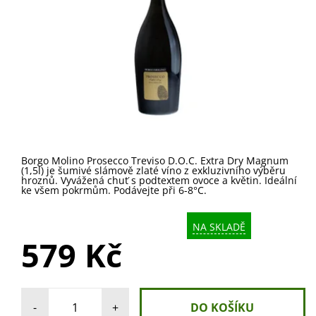
Borgo Molino Prosecco Treviso D.O.C. Extra Dry Magnum
(1,5l) je šumivé slámově zlaté víno z exkluzivního výběru
hroznů. Vyvážená chuť s podtextem ovoce a květin. Ideální
ke všem pokrmům. Podávejte při 6-8°C.
NA SKLADĚ
579 Kč
-
+