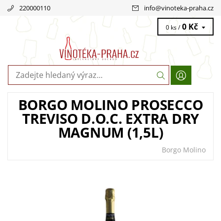
220000110
info
@
vinoteka-praha.cz
0 Kč
0 ks /
BORGO MOLINO PROSECCO
TREVISO D.O.C. EXTRA DRY
MAGNUM (1,5L)
Borgo Molino