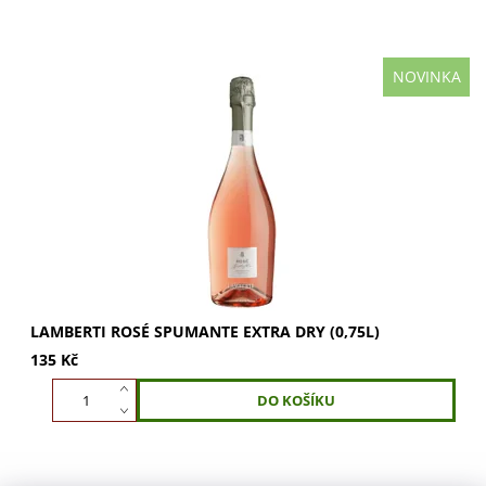
NOVINKA
LAMBERTI Rosé Spumante Extra Dry: osvěžující šumivé
víno z Trevisa. Jemné květinové tóny, svěží ovocná chuť.
Ideální k předkrmům, masu i dezertům....
LAMBERTI ROSÉ SPUMANTE EXTRA DRY (0,75L)
135 Kč