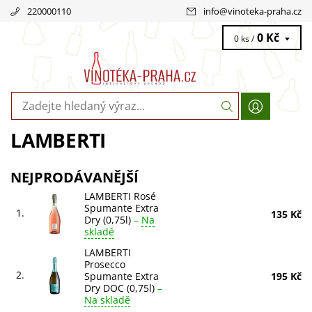
220000110
info
@
vinoteka-praha.cz
0 Kč
0 ks /
LAMBERTI
NEJPRODÁVANĚJŠÍ
LAMBERTI Rosé
Spumante Extra
1.
135 Kč
Dry (0,75l)
–
Na
skladě
LAMBERTI
Prosecco
2.
Spumante Extra
195 Kč
Dry DOC (0,75l)
–
Na skladě