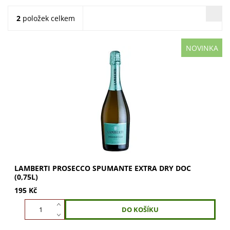
2
položek celkem
NOVINKA
LAMBERTI Prosecco Spumante Extra Dry DOC: Ručně
sbírané hrozny Glera z Trevisa. Světle slámová barva,
aroma kandovaného ovoce. Skvělé jako...
LAMBERTI PROSECCO SPUMANTE EXTRA DRY DOC
(0,75L)
195 Kč