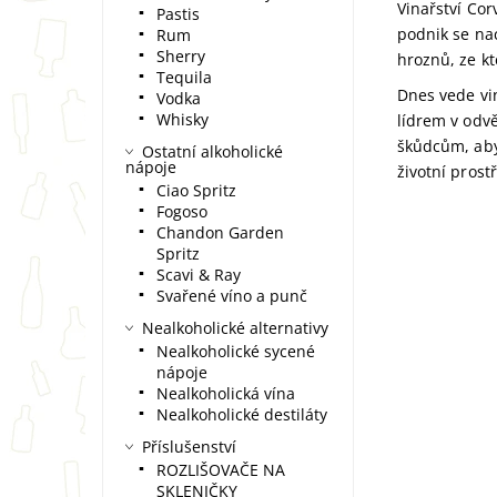
Vinařství Co
Pastis
podnik se na
Rum
Sherry
hroznů, ze kt
Tequila
Dnes vede vin
Vodka
Whisky
lídrem v odv
škůdcům, aby 
Ostatní alkoholické
nápoje
životní prost
Ciao Spritz
Fogoso
Chandon Garden
Spritz
Scavi & Ray
Svařené víno a punč
Nealkoholické alternativy
Nealkoholické sycené
nápoje
Nealkoholická vína
Nealkoholické destiláty
Příslušenství
ROZLIŠOVAČE NA
SKLENIČKY