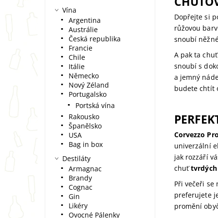
CHUŤOV
Vína
Dopřejte si 
Argentina
růžovou barv
Austrálie
Česká republika
snoubí něžn
Francie
A pak ta chuť
Chile
snoubí s doko
Itálie
Německo
a jemný nád
Nový Zéland
budete chtít 
Portugalsko
Portská vína
PERFEK
Rakousko
Španělsko
Corvezzo Pr
USA
Bag in box
univerzální e
jak rozzáří v
Destiláty
chuť
tvrdých
Armagnac
Brandy
Při večeři se
Cognac
preferujete 
Gin
Likéry
promění obyč
Ovocné Pálenky