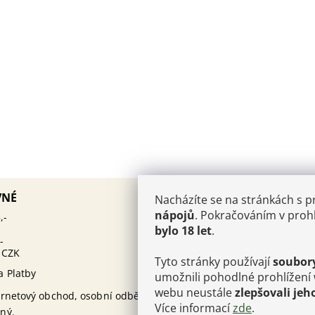
AKTUALITY
VNÉ
Nacházíte se na stránkách s 
PÁROVÁNÍ KAVIÁRU
nápojů
. Pokračováním v prohl
12.10.2025
,-
ŠAMPAŇSKÉHO: UMĚNÍ, KTE
bylo 18 let
.
MUSÍTE OVLÁDNOUT
-
 CZK
Kam v Champagni:
25.6.2024
Tyto stránky používají
soubor
Perrier-Jouët Cellier Belle E
a Platby
umožnili pohodlné prohlížení
Kam v Champagni: C
30.4.2024
webu neustále
zlepšovali jeh
ernetový obchod, osobní odběr
Clicquot
Více informací
zde
.
ný.