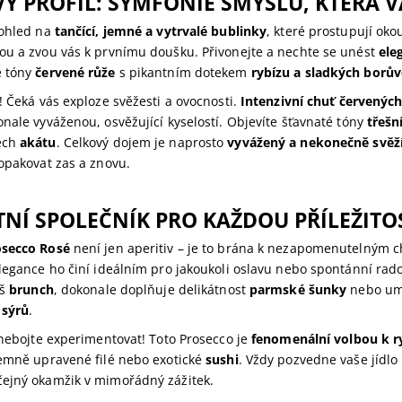
Ý PROFIL: SYMFONIE SMYSLŮ, KTERÁ V
pohled na
tančící, jemné a vytrvalé bublinky
, které prostupují okou
ou a zvou vás k prvnímu doušku. Přivonejte a nechte se unést
ele
é tóny
červené růže
s pikantním dotekem
rybízu a sladkých borů
! Čeká vás exploze svěžesti a ovocnosti.
Intenzivní chuť červenýc
nale vyváženou, osvěžující kyselostí. Objevíte šťavnaté tóny
třešní
ech
akátu
. Celkový dojem je naprosto
vyvážený a nekonečně svěž
opakovat zas a znovu.
TNÍ SPOLEČNÍK PRO KAŽDOU PŘÍLEŽITO
osecco Rosé
není jen aperitiv – je to brána k nezapomenutelným ch
legance ho činí ideálním pro jakoukoli oslavu nebo spontánní rados
áš
brunch
, dokonale doplňuje delikátnost
parmské šunky
nebo um
 sýrů
.
 nebojte experimentovat! Toto Prosecco je
fenomenální volbou k 
jemně upravené filé nebo exotické
sushi
. Vždy pozvedne vaše jídlo
ejný okamžik v mimořádný zážitek.