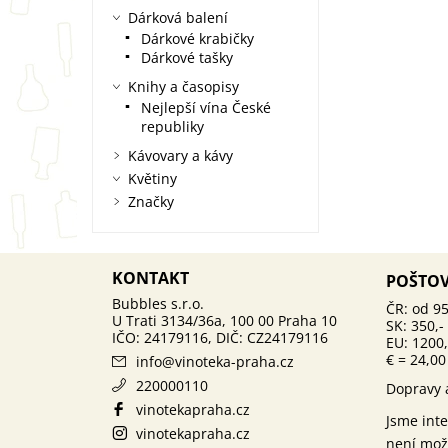
Dárková balení
Dárkové krabičky
Dárkové tašky
Knihy a časopisy
Nejlepší vína České
republiky
Kávovary a kávy
Květiny
Značky
KONTAKT
POŠTO
ČR: od 95
SK: 350,-
EU: 1200,
€ = 24,00
info
@
vinoteka-praha.cz
220000110
Dopravy 
vinotekapraha.cz
Jsme int
vinotekapraha.cz
není mož