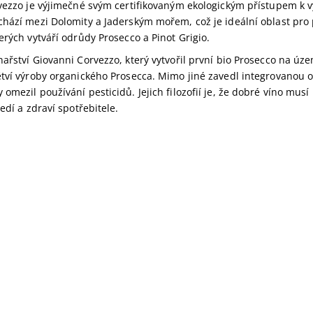
rvezzo je výjimečné svým certifikovaným ekologickým přístupem k 
chází mezi Dolomity a Jaderským mořem, což je ideální oblast pro 
erých vytváří odrůdy Prosecco a Pinot Grigio.
ařství Giovanni Corvezzo, který vytvořil první bio Prosecco na územ
ětví výroby organického Prosecca. Mimo jiné zavedl integrovanou 
omezil používání pesticidů. Jejich filozofií je, že dobré víno musí
ředí a zdraví spotřebitele.