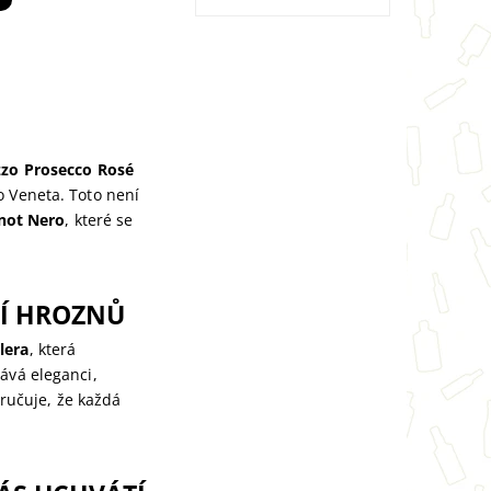
zo Prosecco Rosé
o Veneta. Toto není
inot Nero
, které se
TÍ HROZNŮ
lera
, která
ává eleganci,
ručuje, že každá