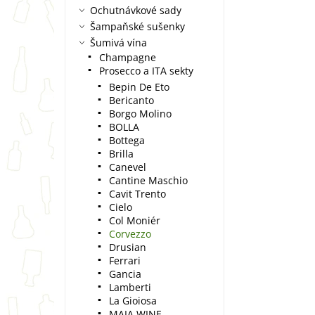
Ochutnávkové sady
Šampaňské sušenky
Šumivá vína
Champagne
Prosecco a ITA sekty
Bepin De Eto
Bericanto
Borgo Molino
BOLLA
Bottega
Brilla
Canevel
Cantine Maschio
Cavit Trento
Cielo
Col Moniér
Corvezzo
Drusian
Ferrari
Gancia
Lamberti
La Gioiosa
MAIA WINE