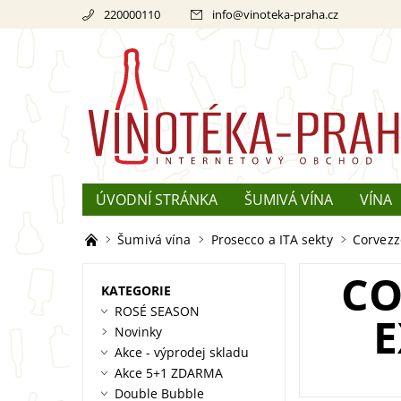
220000110
info
@
vinoteka-praha.cz
ÚVODNÍ STRÁNKA
ŠUMIVÁ VÍNA
VÍNA
REKLAMACE
O ŠAMPAŇSKÉM
Šumivá vína
Prosecco a ITA sekty
Corvezz
CO
KATEGORIE
ROSÉ SEASON
E
Novinky
Akce - výprodej skladu
Akce 5+1 ZDARMA
Double Bubble