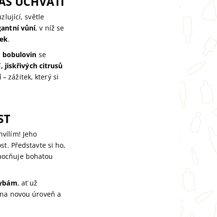
ÁS UCHVÁTÍ
zlující, světle
gantní vůní
, v níž se
vek
.
h bobulovin
se
, jiskřivých citrusů
í
– zážitek, který si
ST
vílím! Jeho
t. Představte si ho,
ocňuje bohatou
rybám
, ať už
 na novou úroveň a