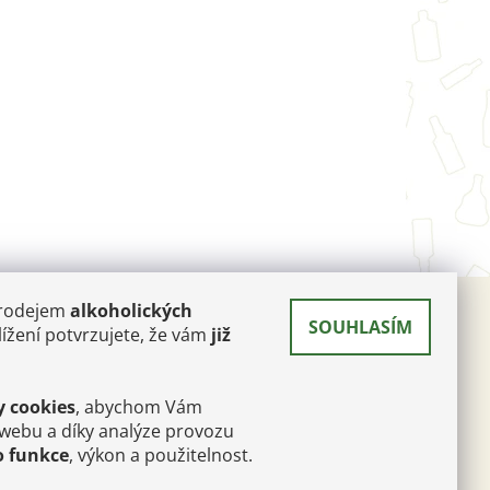
prodejem
alkoholických
SOUHLASÍM
 A
ížení potvrzujete, že vám
již
RÉ
y cookies
, abychom Vám
poque
 webu a díky analýze provozu
afé
o funkce
, výkon a použitelnost.