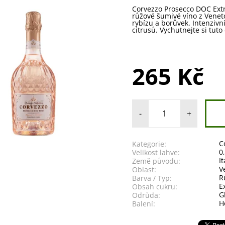
Corvezzo Prosecco DOC Extr
růžové šumivé víno z Venet
rybízu a borůvek. Intenzivní
citrusů. Vychutnejte si tuto
265 Kč
-
+
C
Kategorie:
0
Velikost lahve:
It
Země původu:
V
Oblast:
R
Barva / Typ:
E
Obsah cukru:
G
Odrůda:
H
Balení: