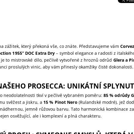
na zážitek, který překoná vše, co znáte. Představujeme vám
Corvez
ection 1955” DOC Extra Dry
– symbol elegance a radosti z italskéh
 je to mistrovské dílo, pečlivě vytvořené z hroznů odrůd
Glera a P
nci proslulých vinic, aby vám přinesly okamžiky čisté dokonalosti.
NAŠEHO PROSECCA: UNIKÁTNÍ SPLYNU
ho neodolatelnosti tkví v pečlivě vybraném poměru:
85 % odrůdy G
nu svěžest a jiskru, a
15 % Pinot Nero
(Rulandské modré), jež dod
 nádhernou, jemně růžovou barvu. Tato harmonická kombinace za
nejen osvěžující, ale i komplexní a plná charakteru.