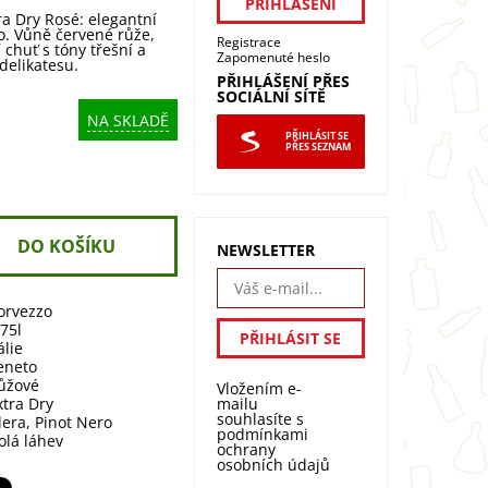
a Dry Rosé: elegantní
o. Vůně červené růže,
Registrace
 chuť s tóny třešní a
Zapomenuté heslo
 delikatesu.
PŘIHLÁŠENÍ PŘES
SOCIÁLNÍ SÍTĚ
NA SKLADĚ
PŘIHLÁSIT SE
PŘES SEZNAM
NEWSLETTER
orvezzo
,75l
álie
eneto
ůžové
Vložením e-
mailu
xtra Dry
souhlasíte s
lera
,
Pinot Nero
podmínkami
olá láhev
ochrany
osobních údajů