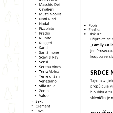
Maschio Dei
Cavalieri
Musti Nobilis
Nani Rizzi
Nadal
Popis
Pizzolato
Značka
Pradio
Diskuze
Riunite
Připravte se 
Ruggeri
„Family Coll
Santi
jen Prosecco,
San Simone
koupou ve slu
Scavi & Ray
Sensi
Serena Vines
SRDCE 
Terra Vizina
Terre di San
Tajemství je
Veneziano
Villa Italia
propůjčuje ví
Zonin
hloubku a tu
Valdo
sklenička je 
Sekt
Cremant
Cava