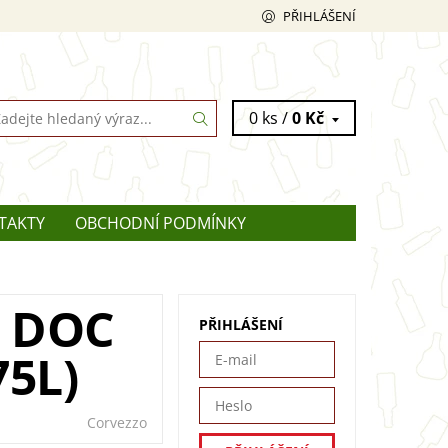
PŘIHLÁŠENÍ
0 ks /
0 Kč
TAKTY
OBCHODNÍ PODMÍNKY
 DOC
PŘIHLÁŠENÍ
75L)
Corvezzo