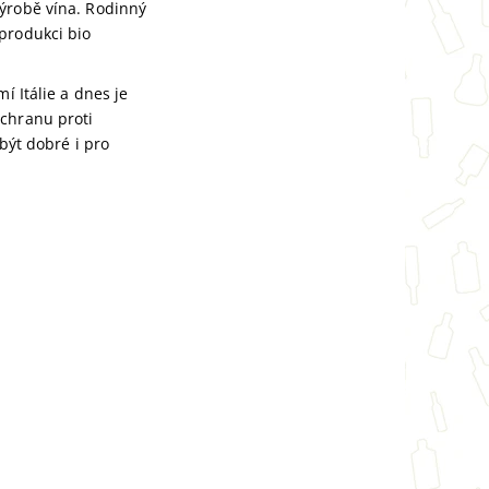
výrobě vína. Rodinný
produkci bio
í Itálie a dnes je
ochranu proti
 být
dobré i pro