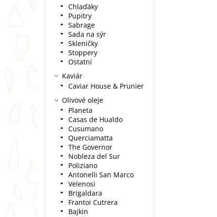
Chlaďáky
Pupitry
Sabrage
Sada na sýr
Skleničky
Stoppery
Ostatní
Kaviár
Caviar House & Prunier
Olivové oleje
Planeta
Casas de Hualdo
Cusumano
Querciamatta
The Governor
Nobleza del Sur
Poliziano
Antonelli San Marco
Velenosi
Brigaldara
Frantoi Cutrera
Bajkin