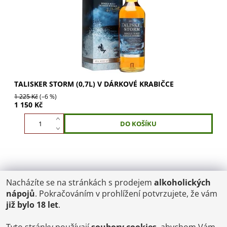
TALISKER STORM (0,7L) V DÁRKOVÉ KRABIČCE
1 225 Kč
(–6 %)
1 150 Kč
Nacházíte se na stránkách s prodejem
alkoholických
POŠTOVNÉ
nápojů
. Pokračováním v prohlížení potvrzujete, že vám
ČR: od 95,-
již bylo 18 let
.
SK: 350,-
EU: 1200,-
€ = 24,00 CZK