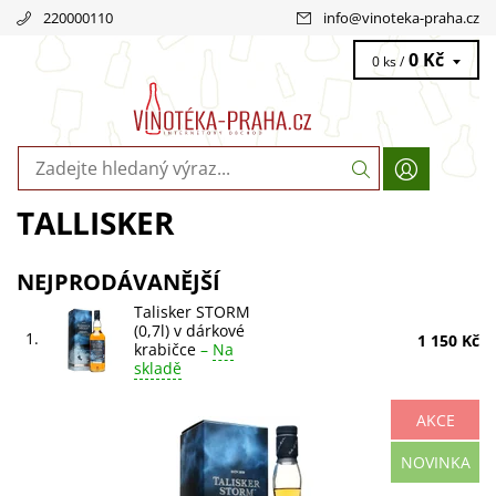
220000110
info
@
vinoteka-praha.cz
0 Kč
0 ks /
TALLISKER
NEJPRODÁVANĚJŠÍ
Talisker STORM
(0,7l) v dárkové
1.
1 150 Kč
krabičce
–
Na
skladě
AKCE
Talisker Storm 0,7l v dárkové krabičce: kouřová whisky s
NOVINKA
medovou sladkostí a pepřovým nádechem. Objevte
typický charakter Taliskeru v luxusnějším...